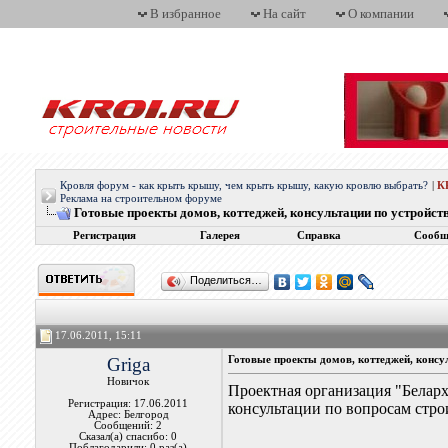
В избранное
На сайт
О компании
Кровля форум - как крыть крышу, чем крыть крышу, какую кровлю выбрать?
|
К
Реклама на строительном форуме
Готовые проекты домов, коттеджей, консультации по устройст
Регистрация
Галерея
Справка
Сообщ
Поделиться…
17.06.2011, 15:11
Griga
Готовые проекты домов, коттеджей, консу
Новичок
Проектная организация "Беларх
Регистрация: 17.06.2011
консультации по вопросам стро
Адрес: Белгород
Сообщений: 2
Сказал(а) спасибо: 0
Поблагодарили: 0 раз(а)