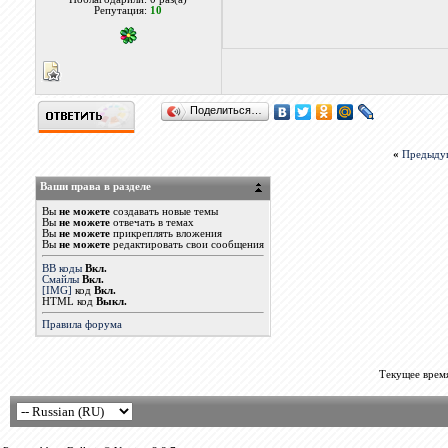
Репутация:
10
Поделиться…
«
Предыду
Ваши права в разделе
Вы
не можете
создавать новые темы
Вы
не можете
отвечать в темах
Вы
не можете
прикреплять вложения
Вы
не можете
редактировать свои сообщения
BB коды
Вкл.
Смайлы
Вкл.
[IMG]
код
Вкл.
HTML код
Выкл.
Правила форума
Текущее врем