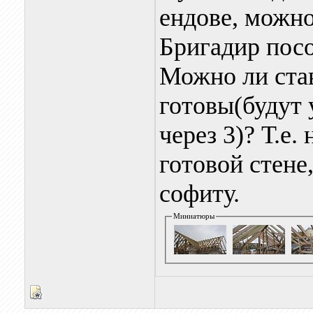
ендове, можно
Бригадир посо
Можно ли став
готовы(будут 
через 3)? Т.е.
готовой стене
софиту.
Миниатюры