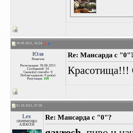
30.09.2011, 16:24
Юля
Re: Мансарда с "0"
Новичок
Регистрация: 30.06.2011
Красотища!!! 
Сообщений: 54
Сказал(а) спасибо: 0
Поблагодарили: 0 раз(а)
Репутация:
160
01.10.2011, 07:58
Lex
Re: Мансарда с "0"?
ОХРИМЕНКО
АЛЕКСЕЙ
gavrosh
, пиво и н