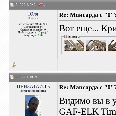
15.10.2011, 09:31
Юля
Re: Мансарда с "0"
Новичок
Регистрация: 30.06.2011
Вот еще... Кр
Сообщений: 54
Сказал(а) спасибо: 0
Поблагодарили: 0 раз(а)
Репутация:
160
Миниатюры
16.10.2011, 10:09
ПЕНЗАТАЙЛЪ
Re: Мансарда с "0"
Ветеран сообщества
Видимо вы в у
GAF-ELK Timb