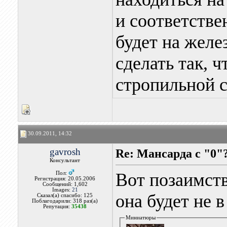
и соответстве
будет на жел
сделать так, 
стропильной с
30.09.2011, 14:32
gavrosh
Re: Мансарда с "0"
Консультант
Вот позаимств
Пол:
Регистрация: 20.05.2006
Сообщений: 1,602
Images:
21
она будет не в
Сказал(а) спасибо: 125
Поблагодарили: 318 раз(а)
Репутация:
35438
Миниатюры