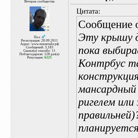
Ветеран сообщества
Цитата:
Сообщение 
Эту крышу д
Пол:
Регистрация: 28.09.2011
Адрес: www.пензатайл.рф
пока выбира
Сообщений: 3,183
Сказал(а) спасибо: 11
Поблагодарили: 128 раз(а)
Репутация:
6225
Контрбус та
конструкция
мансардный
ригелем или
правильней)
планируется