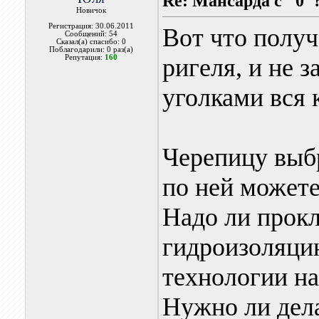
Re: Мансарда с "0"
Новичок
Регистрация: 30.06.2011
Вот что получ
Сообщений: 54
Сказал(а) спасибо: 0
Поблагодарили: 0 раз(а)
Репутация:
160
ригеля, и не 
уголками вся 
Черепицу выб
по ней можете
Надо ли прок
гидроизоляци
технологии над
Нужно ли дел