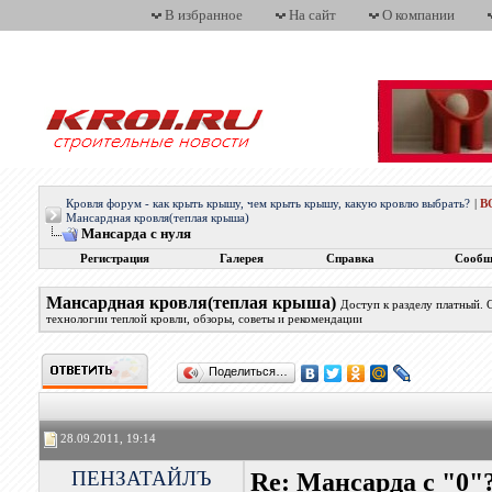
В избранное
На сайт
О компании
Кровля форум - как крыть крышу, чем крыть крышу, какую кровлю выбрать?
|
В
Мансардная кровля(теплая крыша)
Мансарда с нуля
Регистрация
Галерея
Справка
Сообщ
Мансардная кровля(теплая крыша)
Доступ к разделу платный.
технологии теплой кровли, обзоры, советы и рекомендации
Поделиться…
28.09.2011, 19:14
ПЕНЗАТАЙЛЪ
Re: Мансарда с "0"