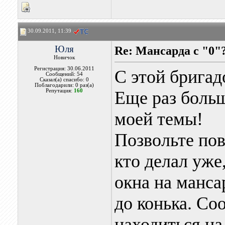
30.09.2011, 11:39
Юля
Re: Мансарда с "0"
Новичок
Регистрация: 30.06.2011
С этой бригад
Сообщений: 54
Сказал(а) спасибо: 0
Поблагодарили: 0 раз(а)
Репутация:
160
Еще раз больш
моей темы!
Позвольте пов
кто делал уже
окна на манса
до конька. Со
находиться на