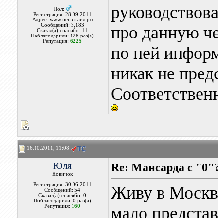
руководствова
Пол:
Регистрация: 28.09.2011
Адрес: www.пензатайл.рф
Сообщений: 3,183
про данную че
Сказал(а) спасибо: 11
Поблагодарили: 128 раз(а)
Репутация:
6225
по ней информ
никак не пред
Соответственн
16.10.2011, 11:08
Юля
Re: Мансарда с "0"
Новичок
Регистрация: 30.06.2011
Живу в Москве
Сообщений: 54
Сказал(а) спасибо: 0
Поблагодарили: 0 раз(а)
Репутация:
160
мало представ