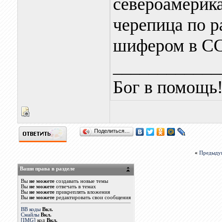
североамерик
черепица по р
шифером в ССС
____________
Бог в помощь
Поделиться…
«
Предыду
Ваши права в разделе
Вы
не можете
создавать новые темы
Вы
не можете
отвечать в темах
Вы
не можете
прикреплять вложения
Вы
не можете
редактировать свои сообщения
BB коды
Вкл.
Смайлы
Вкл.
[IMG]
код
Вкл.