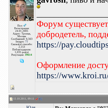
________________
Форум существует,
Пол:
Регистрация:
добродетель, подд
24.01.2005
Адрес: Троицк,
Москва
Сообщений: 6,563
https://pay.cloudti
Images:
75
Сказал(а) спасибо:
2,153
Поблагодарили:
1,035 раз(а)
Репутация:
39614
Оформление досту
https://www.kroi.r
15.10.2011, 09:11
Юля