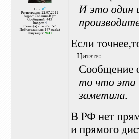
И это один 
Пол:
Регистрация: 22.07.2011
Адрес: Собянин-Юрт
производите
Сообщений: 443
Images:
4
Сказал(а) спасибо: 57
Поблагодарили: 147 раз(а)
Репутация:
9411
Если точнее,т
Цитата:
Сообщение 
то что эта 
заметила.
В РФ нет прям
и прямого ди