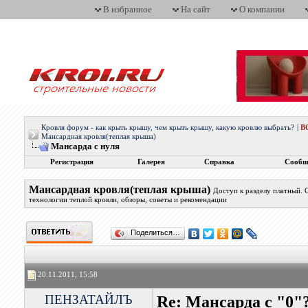
В избранное
На сайт
О компании
Кровля форум - как крыть крышу, чем крыть крышу, какую кровлю выбрать?
|
В
Мансардная кровля(теплая крыша)
Мансарда с нуля
Регистрация
Галерея
Справка
Сообщ
Мансардная кровля(теплая крыша)
Доступ к разделу платный.
технологии теплой кровли, обзоры, советы и рекомендации
Поделиться…
20.11.2011, 15:58
ПЕНЗАТАЙЛЪ
Re: Мансарда с "0"