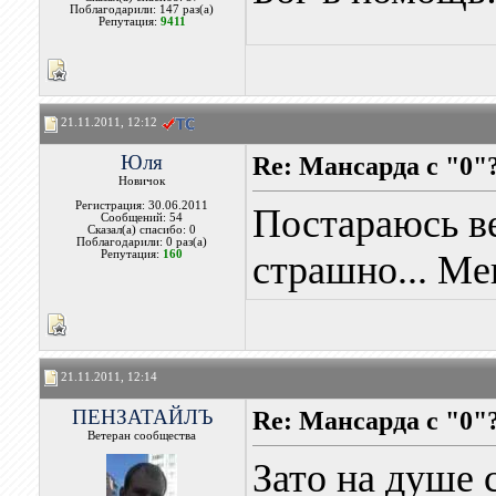
Поблагодарили: 147 раз(а)
Репутация:
9411
21.11.2011, 12:12
Юля
Re: Мансарда с "0"
Новичок
Регистрация: 30.06.2011
Постараюсь в
Сообщений: 54
Сказал(а) спасибо: 0
Поблагодарили: 0 раз(а)
Репутация:
160
страшно... М
21.11.2011, 12:14
ПЕНЗАТАЙЛЪ
Re: Мансарда с "0"
Ветеран сообщества
Зато на душе с