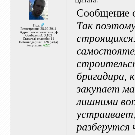
Сообщение 
Так поэтому
Пол:
Регистрация: 28.09.2011
Адрес: www.пензатайл.рф
строящихся.
Сообщений: 3,183
Сказал(а) спасибо: 11
Поблагодарили: 128 раз(а)
Репутация:
6225
самостояте
строительст
бригадира, 
закупает ма
лишними воп
устраивает,
разберутся 