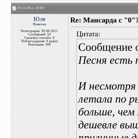
20.11.2011, 16:06
Юля
Re: Мансарда с "0"
Новичок
Регистрация: 30.06.2011
Цитата:
Сообщений: 54
Сказал(а) спасибо: 0
Поблагодарили: 0 раз(а)
Сообщение 
Репутация:
160
Песня есть т
И несмотря 
летала по р
больше, чем 
дешевле выш
приличные д