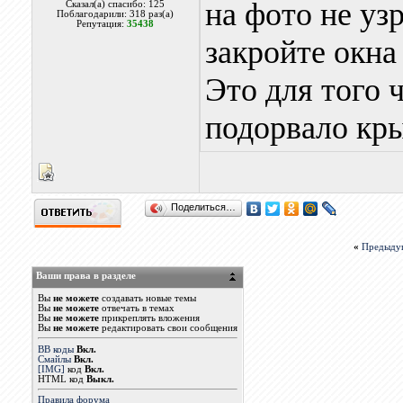
на фото не уз
Сказал(а) спасибо: 125
Поблагодарили: 318 раз(а)
Репутация:
35438
закройте окна
Это для того 
подорвало кры
Поделиться…
«
Предыду
Ваши права в разделе
Вы
не можете
создавать новые темы
Вы
не можете
отвечать в темах
Вы
не можете
прикреплять вложения
Вы
не можете
редактировать свои сообщения
BB коды
Вкл.
Смайлы
Вкл.
[IMG]
код
Вкл.
HTML код
Выкл.
Правила форума