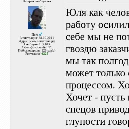
Ветеран сообщества
Юля как челов
работу осилил
себе мы не по
Пол:
Регистрация: 28.09.2011
Адрес: www.пензатайл.рф
Сообщений: 3,183
гвоздю заказчи
Сказал(а) спасибо: 11
Поблагодарили: 128 раз(а)
Репутация:
6225
мы так полгод
может только 
процессом. Хо
Хочет - пусть
спецов привод
глупости гово