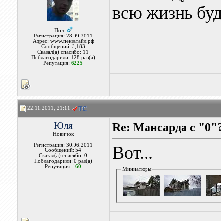
всю жизнь буд
Пол:
Регистрация: 28.09.2011
Адрес: www.пензатайл.рф
Сообщений: 3,183
Сказал(а) спасибо: 11
Поблагодарили: 128 раз(а)
Репутация:
6225
22.11.2011, 21:11
Юля
Re: Мансарда с "0"
Новичок
Регистрация: 30.06.2011
Вот...
Сообщений: 54
Сказал(а) спасибо: 0
Поблагодарили: 0 раз(а)
Репутация:
160
Миниатюры