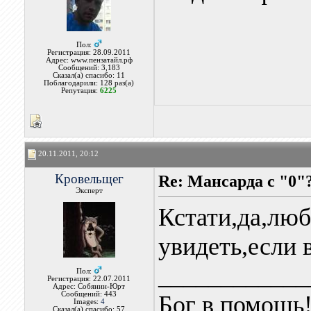
Пол:
Регистрация: 28.09.2011
Адрес: www.пензатайл.рф
Сообщений: 3,183
Сказал(а) спасибо: 11
Поблагодарили: 128 раз(а)
Репутация:
6225
20.11.2011, 20:12
Кровельщег
Re: Мансарда с "0"
Эксперт
Кстати,да,лю
увидеть,если 
____________
Пол:
Регистрация: 22.07.2011
Адрес: Собянин-Юрт
Сообщений: 443
Бог в помощь
Images:
4
Сказал(а) спасибо: 57