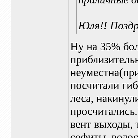
Юля!! Поздр
Ну на 35% бол
приблизительн
неуместна(при
посчитали гиб
леса, накинул
просчитались
вент выходы, 
софиты, водос