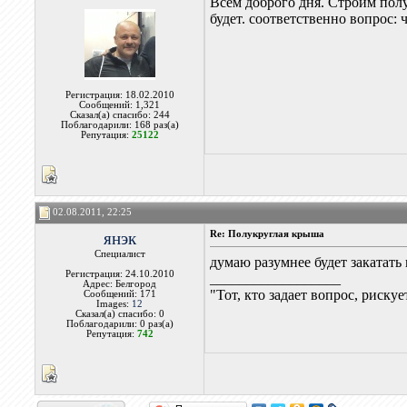
Всем доброго дня. Строим пол
будет. соответственно вопрос: 
Регистрация: 18.02.2010
Сообщений: 1,321
Сказал(а) спасибо: 244
Поблагодарили: 168 раз(а)
Репутация:
25122
02.08.2011, 22:25
янэк
Re: Полукруглая крыша
Специалист
думаю разумнее будет закатать
Регистрация: 24.10.2010
__________________
Адрес: Белгород
"Тот, кто задает вопрос, риску
Сообщений: 171
Images:
12
Сказал(а) спасибо: 0
Поблагодарили: 0 раз(а)
Репутация:
742