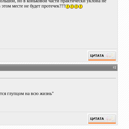
льшой, но в коньковой части практически уклона не
 этом месте не будет протечек???
#
2
нется глупцом на всю жизнь"