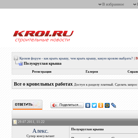
В избранное
Кровля форум - как крыть крышу, чем крыть крышу, какую кровлю выбрать?
|
Полукруглая крыша
Регистрация
Галерея
Справ
Все о кровельных работах
Доступ к разделу платный. Сделать запро
Поделиться…
29.07.2011, 11:22
Алекс.
Полукруглая крыша
Супер консультант