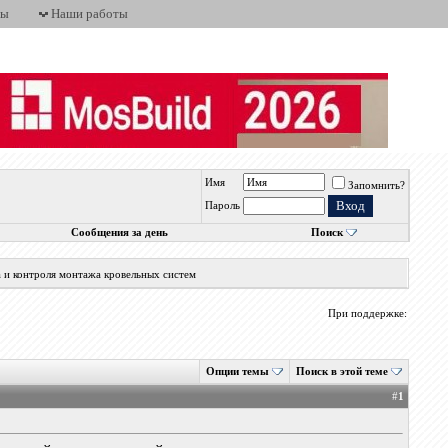
ты
Наши работы
Имя
Запомнить?
Пароль
Сообщения за день
Поиск
а и контроля монтажа кровельных систем
При поддержке:
Опции темы
Поиск в этой теме
#
1