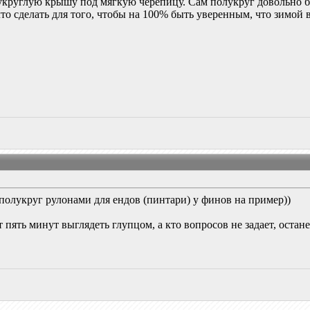
укруглую крышу под мягкую черепицу. Сам полукруг довольно бо
что сделать для того, чтобы на 100% быть уверенным, что зимой в
 полукруг рулонами для ендов (пинтари) у финов на пример))
ет пять минут выглядеть глупцом, а кто вопросов не задает, оста