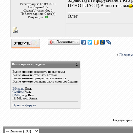
Здравствуйте форумчане!!!Кт
Регистрация: 15.09.2011
ПЕНОПЛАСТ).Ваши отзывы
Сообщений: 5
__________________
Сказал(а) спасибо: 0
Поблагодарили: 0 раз(а)
Олег
Репутация:
10
Поделиться…
«
Предыду
Ваши права в разделе
Вы
не можете
создавать новые темы
Вы
не можете
отвечать в темах
Вы
не можете
прикреплять вложения
Вы
не можете
редактировать свои сообщения
BB коды
Вкл.
Смайлы
Вкл.
[IMG]
код
Вкл.
HTML код
Выкл.
Правила форума
Текущее врем