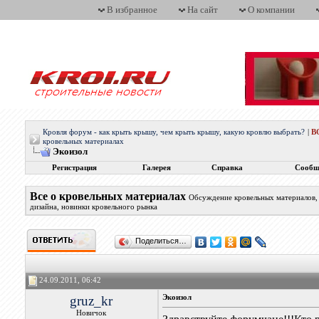
В избранное
На сайт
О компании
Кровля форум - как крыть крышу, чем крыть крышу, какую кровлю выбрать?
|
В
кровельных материалах
Экоизол
Регистрация
Галерея
Справка
Сообщ
Все о кровельных материалах
Обсуждение кровельных материалов, 
дизайна, новинки кровельного рынка
Поделиться…
24.09.2011, 06:42
gruz_kr
Экоизол
Новичок