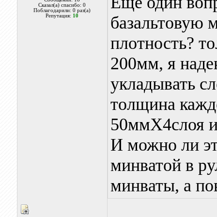
Еще один вопр
Сказал(а) спасибо: 0
Поблагодарили: 0 раз(а)
Репутация:
10
базальтовую м
плотность? то
200мм, я наде
укладывать сл
толщина каждо
50ммХ4слоя и
И можно ли эт
минватой в ру
минваты, а по