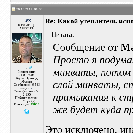
26.10.2011, 08:20
Lex
Re: Какой утеплитель исп
ОХРИМЕНКО
АЛЕКСЕЙ
Цитата:
Сообщение от
Ma
Просто я подума
минваты, потом 
Пол:
Регистрация:
24.01.2005
Адрес: Троицк,
слой минваты, с
Москва
Сообщений: 6,563
Images:
75
Сказал(а) спасибо:
примыкания к ст
2,153
Поблагодарили:
1,035 раз(а)
Репутация:
39614
же будет куда п
Это исключено, ин