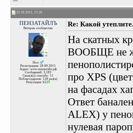
25.10.2011, 15:26
ПЕНЗАТАЙЛЪ
Re: Какой утеплите
Ветеран сообщества
На скатных кр
ВООБЩЕ не же
пенополистир
Пол:
Регистрация: 28.09.2011
Адрес: www.пензатайл.рф
Сообщений: 3,183
про XPS (цвет
Сказал(а) спасибо: 11
Поблагодарили: 128 раз(а)
Репутация:
6225
на фасадах х
Ответ банален
ALEX) у пено
нулевая пароп