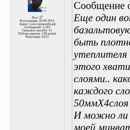
Сообщение 
Еще один во
Пол:
Регистрация: 28.09.2011
Адрес: www.пензатайл.рф
базальтовую
Сообщений: 3,183
Сказал(а) спасибо: 11
Поблагодарили: 128 раз(а)
Репутация:
6225
быть плотн
утеплителя 
этого хват
слоями.. ка
каждого сло
50ммХ4слоя 
И можно ли
моей минват