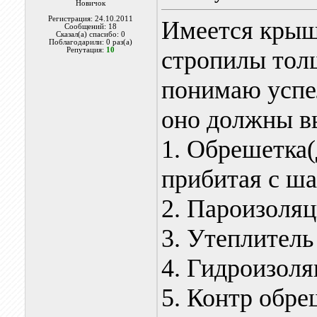
Новичок
Регистрация: 24.10.2011
Имеется крыша
Сообщений: 18
Сказал(а) спасибо: 0
Поблагодарили: 0 раз(а)
Репутация:
10
стропилы толщ
понимаю успел
оно должны вы
1. Обрешетка(
прибитая с ша
2. Пароизоля
3. Утеплитель
4. Гидроизоля
5. Контр обре