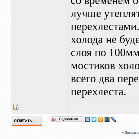
со временем о
лучше утеплят
перехлестами.
холода не буд
слоя по 100мм
мостиков холо
всего два пере
перехлеста.
Поделиться…
«
Предыду