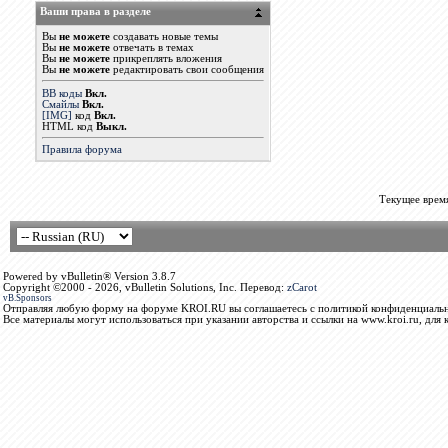
Ваши права в разделе
Вы
не можете
создавать новые темы
Вы
не можете
отвечать в темах
Вы
не можете
прикреплять вложения
Вы
не можете
редактировать свои сообщения
BB коды
Вкл.
Смайлы
Вкл.
[IMG]
код
Вкл.
HTML код
Выкл.
Правила форума
Текущее врем
Powered by vBulletin® Version 3.8.7
Copyright ©2000 - 2026, vBulletin Solutions, Inc. Перевод:
zCarot
vB.Sponsors
Отправляя любую форму на форуме KROI.RU вы соглашаетесь с политикой конфиденциальн
Все материалы могут использоваться при указании авторства и ссылки на www.kroi.ru, для 