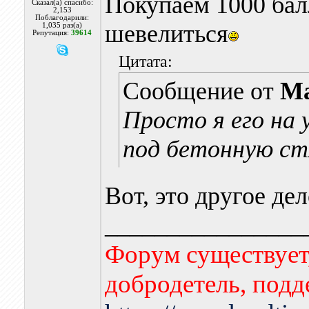
Покупаем 1000 бал
Сказал(а) спасибо:
2,153
Поблагодарили:
шевелиться
1,035 раз(а)
Репутация:
39614
Цитата:
Сообщение от
Ma
Просто я его на 
под бетонную ст
Вот, это другое дел
________________
Форум существует,
добродетель, подд