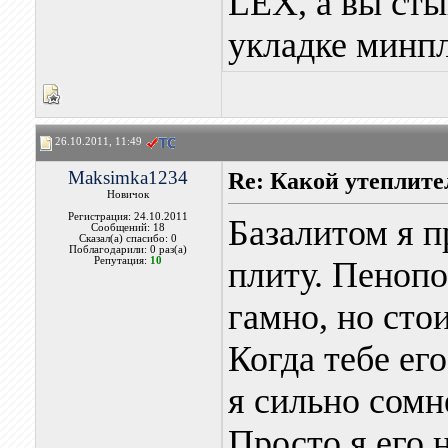
LEX, а вы сты
укладке минп
26.10.2011, 11:49
Maksimka1234
Re: Какой утеплите
Новичок
Регистрация: 24.10.2011
Базалитом я п
Сообщений: 18
Сказал(а) спасибо: 0
Поблагодарили: 0 раз(а)
Репутация:
10
плиту. Пенопо
гамно, но сто
Когда тебе ег
я сильно сомн
Просто я его 