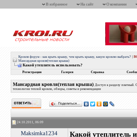
В избранное
На сайт
О компании
Кровля форум - как крыть крышу, чем крыть крышу, какую кровлю выбрать?
|
В
Мансардная кровля(теплая крыша)
Какой утеплитель использовать?
Регистрация
Галерея
Справка
Сообщ
Мансардная кровля(теплая крыша)
Доступ к разделу платный.
технологии теплой кровли, обзоры, советы и рекомендации
Поделиться…
24.10.2011, 06:09
Maksimka1234
Какой утеплитель и