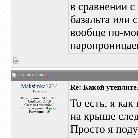
в сравнении с
базальта или 
вообще по-мое
паропроница
26.10.2011, 01:08
Maksimka1234
Re: Какой утеплите
Новичок
Регистрация: 24.10.2011
То есть, я ка
Сообщений: 18
Сказал(а) спасибо: 0
Поблагодарили: 0 раз(а)
Репутация:
10
на крыше след
Просто я поду