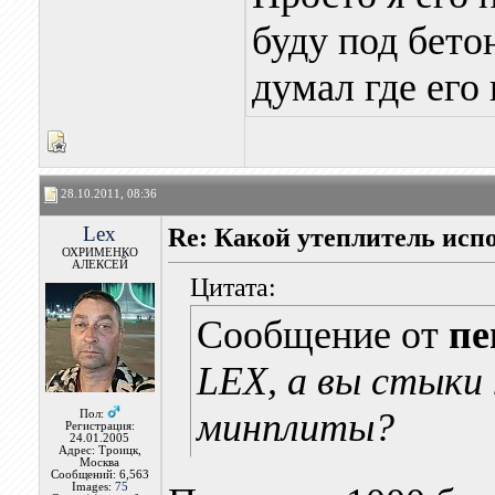
буду под бето
думал где его
28.10.2011, 08:36
Lex
Re: Какой утеплитель исп
ОХРИМЕНКО
АЛЕКСЕЙ
Цитата:
Сообщение от
пе
LEX, а вы стыки 
минплиты?
Пол:
Регистрация:
24.01.2005
Адрес: Троицк,
Москва
Сообщений: 6,563
Images:
75