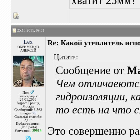
хватит 25мм?
25.10.2011, 09:31
Lex
Re: Какой утеплитель исп
ОХРИМЕНКО
АЛЕКСЕЙ
Цитата:
Сообщение от
Ma
Чем отличаеютс
гидроизоляции, к
Пол:
Регистрация:
24.01.2005
Адрес: Троицк,
то есть на что 
Москва
Сообщений: 6,563
Images:
75
Сказал(а) спасибо:
2,153
Поблагодарили:
Это совершенно ра
1,035 раз(а)
Репутация:
39614