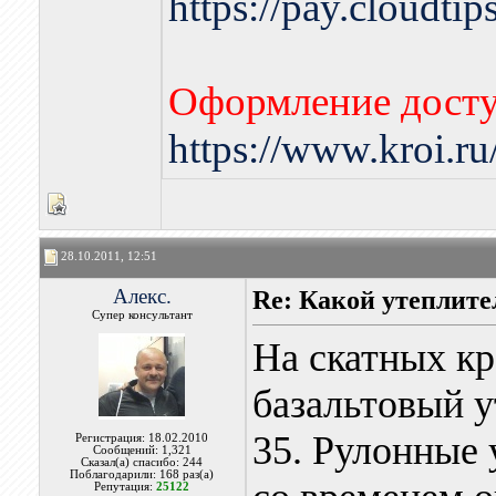
https://pay.cloudti
Оформление досту
https://www.kroi.r
28.10.2011, 12:51
Алекс.
Re: Какой утеплите
Супер консультант
На скатных к
базальтовый у
35. Рулонные 
Регистрация: 18.02.2010
Сообщений: 1,321
Сказал(а) спасибо: 244
Поблагодарили: 168 раз(а)
Репутация:
25122