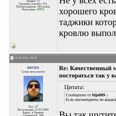
Не у всех ест
Images:
13
Сказал(а) спасибо: 531
Поблагодарили: 564 раз(а)
хорошего кро
Репутация:
33971
таджики котор
кровлю выпол
12.04.2012, 18:40
вятич
Re: Качественный 
Супер консультант
постораться так у в
Цитата:
Сообщение от
bija089
Если посмотреть по вашей
Пол:
Регистрация: 12.03.2009
Вы так шутит
Адрес: в Тюмени
Сообщений: 764