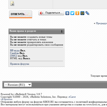
Поделиться…
«
Предыду
Ваши права в разделе
Вы
не можете
создавать новые темы
Вы
не можете
отвечать в темах
Вы
не можете
прикреплять вложения
Вы
не можете
редактировать свои сообщения
BB коды
Вкл.
Смайлы
Вкл.
[IMG]
код
Вкл.
HTML код
Выкл.
Правила форума
Текущее врем
Powered by vBulletin® Version 3.8.7
Copyright ©2000 - 2026, vBulletin Solutions, Inc. Перевод:
zCarot
vB.Sponsors
Отправляя любую форму на форуме KROI.RU вы соглашаетесь с политикой конфиденциальн
Все материалы могут использоваться при указании авторства и ссылки на www.kroi.ru, для 