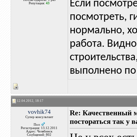
Если посмотр
Репутация:
43
посмотреть, 
нормально, хо
работа. Видно
строительства
выполнено по 
12.04.2012, 18:17
vovhik74
Re: Качественный 
Супер консультант
постораться так у в
Пол:
Регистрация: 13.12.2011
Адрес: Челябинск
Сообщений: 802