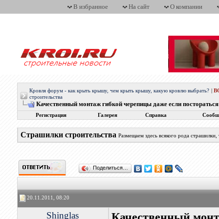
В избранное
На сайт
О компании
Кровля форум - как крыть крышу, чем крыть крышу, какую кровлю выбрать?
|
В
строительства
Качественный монтаж гибкой черепицы даже если постораться т
Регистрация
Галерея
Справка
Сообщ
Страшилки строительства
Размещаем здесь всякого рода страшилки,
Поделиться…
20.11.2011, 08:20
Shinglas
Качественный монт