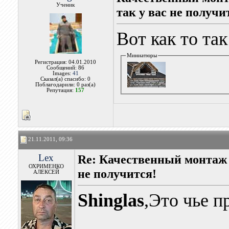
Ученик
так у вас не получит
Вот как то так
Миниатюры
Регистрация: 04.01.2010
Сообщений: 86
Images:
41
Сказал(а) спасибо: 0
Поблагодарили: 0 раз(а)
Репутация:
157
21.11.2011, 09:36
Lex
Re: Качественный монтаж 
ОХРИМЕНКО
не получится!
АЛЕКСЕЙ
Shinglas
,Это чье п
________________