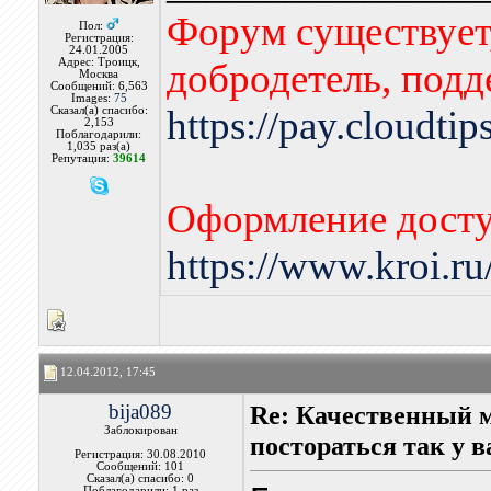
Форум существует,
Пол:
Регистрация:
24.01.2005
Адрес: Троицк,
добродетель, подд
Москва
Сообщений: 6,563
Images:
75
https://pay.cloudti
Сказал(а) спасибо:
2,153
Поблагодарили:
1,035 раз(а)
Репутация:
39614
Оформление досту
https://www.kroi.r
12.04.2012, 17:45
bija089
Re: Качественный 
Заблокирован
постораться так у в
Регистрация: 30.08.2010
Сообщений: 101
Сказал(а) спасибо: 0
Поблагодарили: 1 раз