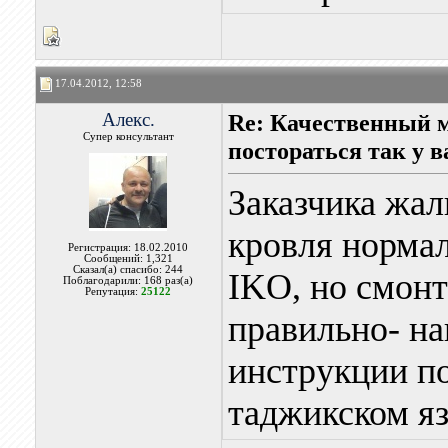
17.04.2012, 12:58
Алекс.
Re: Качественный 
Супер консультант
постораться так у в
Заказчика жал
кровля нормал
Регистрация: 18.02.2010
Сообщений: 1,321
Сказал(а) спасибо: 244
IKO, но смон
Поблагодарили: 168 раз(а)
Репутация:
25122
правильно- н
инструкции по
таджикском яз