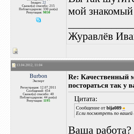
Images:
22
Сказал(а) спасибо: 215
мой знакомый 
Поблагодарили: 330 раз(а)
Репутация:
9850
____________
Журавлёв Ива
13.04.2012, 11:04
Burbon
Re: Качественный 
Эксперт
постораться так у в
Регистрация: 12.07.2011
Сообщений: 454
Сказал(а) спасибо: 40
Цитата:
Поблагодарили: 44 раз(а)
Репутация:
1195
Сообщение от
bija089
Если посмотреть по вашей
Ваша работа?