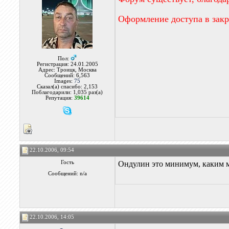
Оформление доступа в зак
Пол:
Регистрация: 24.01.2005
Адрес: Троицк, Москва
Сообщений: 6,563
Images:
75
Сказал(а) спасибо: 2,153
Поблагодарили: 1,035 раз(а)
Репутация:
39614
22.10.2006, 09:54
Гость
Ондулин это минимум, каким 
Сообщений: n/a
22.10.2006, 14:05