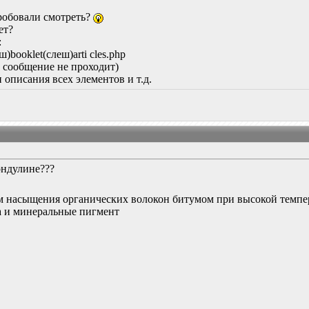
пробовали смотреть?
ет?
:
)booklet(слеш)arti cles.php
е сообщение не проходит)
 описания всех элементов и т.д.
ондулине???
насыщения органических волокон битумом при высокой темпера
на и минеральные пигмент