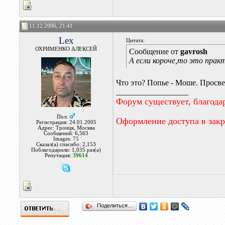
11.12.2006, 21:41
Lex
Цитата:
ОХРИМЕНКО АЛЕКСЕЙ
Сообщение от
gavrosh
А если короче,то это прак
Что это? Попье - Моше. Просве
__________________
Форум существует, благода
Пол:
Оформление доступа в зак
Регистрация: 24.01.2005
Адрес: Троицк, Москва
Сообщений: 6,563
Images:
75
Сказал(а) спасибо: 2,153
Поблагодарили: 1,035 раз(а)
Репутация:
39614
Поделиться…