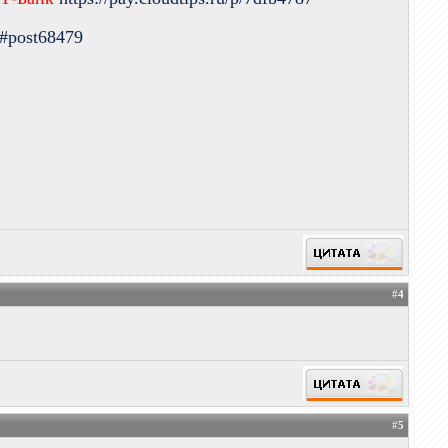
9#post68479
#
4
#
5