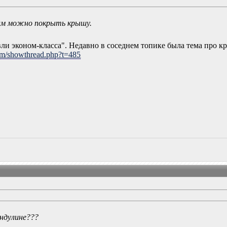
им можно покрыть крышу.
ли эконом-класса". Недавно в соседнем топике была тема про кр
rum/showthread.php?t=485
ондулине???