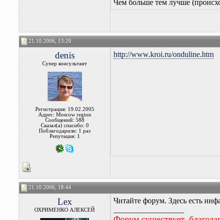
Чем больше тем лучше (происхо
21.10.2006, 13:20
denis
http://www.kroi.ru/onduline.htm
Супер консультант
Регистрация: 19.02.2005
Адрес: Moscow region
Сообщений: 588
Сказал(а) спасибо: 0
Поблагодарили: 1 раз
Репутация:
1
21.10.2006, 18:44
Lex
Читайте форум. Здесь есть инф
__________________
ОХРИМЕНКО АЛЕКСЕЙ
Форум существует, благода