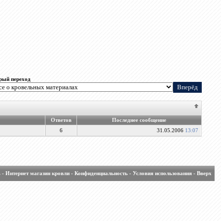
рый переход
Ответов
Последнее сообщение
6
31.05.2006
13:07
ь
-
Интернет магазин кровли
-
Конфиденциальность
-
Условия использования
-
Вверх