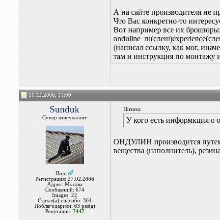
А на сайте производителя не 
Что Вас конкретно-то интересу
Вот например все их брошюры
onduline_ru(слеш)experience(слеш
(написал ссылку, как мог, инач
там и инструкция по монтажу и
11.12.2006, 11:09
Sunduk
Цитата:
Супер консультант
У кого есть информкция о 
ОНДУЛИН производится путем 
вещества (наполнитель), рези
Пол:
Регистрация: 27.02.2006
Адрес: Москва
Сообщений: 674
Images:
22
Сказал(а) спасибо: 364
Поблагодарили: 63 раз(а)
Репутация:
7447