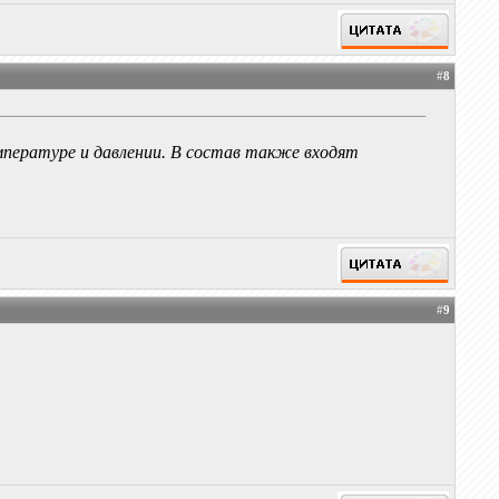
#
8
пературе и давлении. В состав также входят
#
9