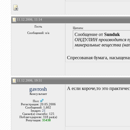
11.12.2006, 11:14
Гость
Цитата:
Сообщений: n/a
Сообщение от
Sunduk
ОНДУЛИН производится пут
минеральные вещества (нап
Спресованая бумага, насыщеная
11.12.2006, 19:51
gavrosh
А если короче,то это практич
Консультант
Пол:
Регистрация: 20.05.2006
Сообщений: 1,602
Images:
21
Сказал(а) спасибо: 125
Поблагодарили: 318 раз(а)
Репутация:
35438