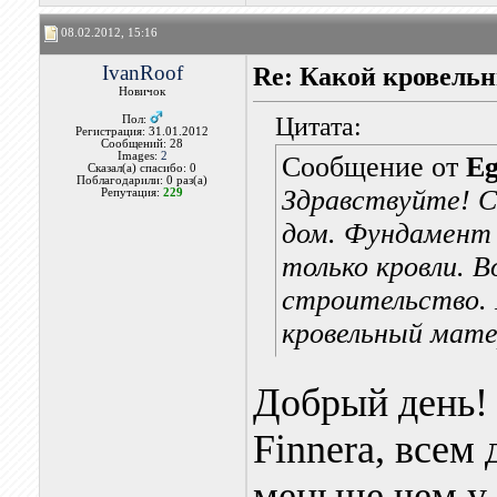
08.02.2012, 15:16
IvanRoof
Re: Какой кровель
Новичок
Цитата:
Пол:
Регистрация: 31.01.2012
Сообщений: 28
Images:
2
Сообщение от
Eg
Сказал(а) спасибо: 0
Поблагодарили: 0 раз(а)
Здравствуйте! С
Репутация:
229
дом. Фундамент 
только кровли. 
строительство.
кровельный мате
Добрый день!
Finnera, всем 
меньше чем у