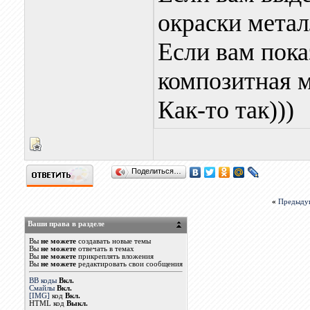
окраски мета
Если вам пока
композитная м
Как-то так)))
Поделиться…
«
Предыду
Ваши права в разделе
Вы
не можете
создавать новые темы
Вы
не можете
отвечать в темах
Вы
не можете
прикреплять вложения
Вы
не можете
редактировать свои сообщения
BB коды
Вкл.
Смайлы
Вкл.
[IMG]
код
Вкл.
HTML код
Выкл.