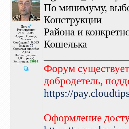
По минимуму, выбо
Конструкции
Пол:
Района и конкретн
Регистрация:
24.01.2005
Адрес: Троицк,
Москва
Кошелька
Сообщений: 6,563
Images:
75
Сказал(а) спасибо:
2,153
________________
Поблагодарили:
1,035 раз(а)
Репутация:
39614
Форум существует,
добродетель, подд
https://pay.cloudti
Оформление досту