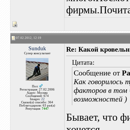
фирмы.Почита
07.02.2012, 12:19
Sunduk
Re: Какой кровель
Супер консультант
Цитата:
Сообщение от
P
Как говорилось 
Пол:
факторов в том 
Регистрация: 27.02.2006
Адрес: Москва
Сообщений: 674
возможностей )
Images:
22
Сказал(а) спасибо: 364
Поблагодарили: 63 раз(а)
Репутация:
7447
Бывает, что ф
хочется.