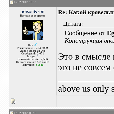
06.02.2012, 16:38
poison&son
Re: Какой кровель
Ветеран сообщества
Цитата:
Сообщение от
Eg
Конструкция впол
Пол:
Регистрация: 19.03.2009
Адрес: Волга да Ока
Это в смысле 
Сообщений: 2,071
Images:
6
Сказал(а) спасибо: 2,586
Поблагодарили: 832 раз(а)
это не совсем
Репутация:
31841
____________
above us only 
07.02.2012, 09:16