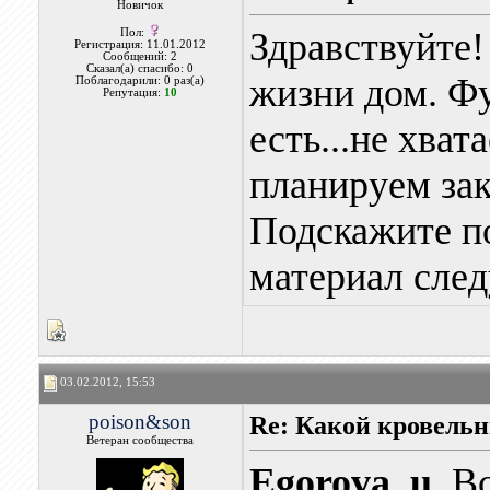
Новичок
Здравствуйте!
Пол:
Регистрация: 11.01.2012
Сообщений: 2
Сказал(а) спасибо: 0
жизни дом. Фу
Поблагодарили: 0 раз(а)
Репутация:
10
есть...не хват
планируем зак
Подскажите п
материал след
03.02.2012, 15:53
poison&son
Re: Какой кровель
Ветеран сообщества
Egorova_u
, В