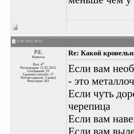
11.02.2012, 02:12
PiL
Re: Какой кровель
Новичок
Если вам нео
Пол:
Регистрация: 11.02.2012
Сообщений: 33
Сказал(а) спасибо: 17
- это металло
Поблагодарили: 3 раз(а)
Репутация:
261
Если чуть дор
черепица
Если вам наве
Если вам выде