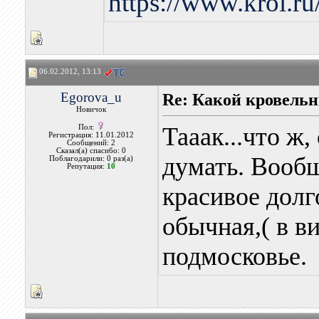
https://www.kroi.r
06.02.2012, 13:13
Egorova_u
Re: Какой кровель
Новичок
Тааак...что ж,
Пол:
Регистрация: 11.01.2012
Сообщений: 2
Сказал(а) спасибо: 0
думать. Вообщ
Поблагодарили: 0 раз(а)
Репутация:
10
красивое долг
обычная,( в в
подмосковье.