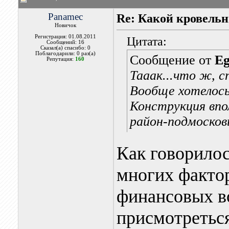
Panamec
Re: Какой кровель
Новичок
Регистрация: 01.08.2011
Цитата:
Сообщений: 16
Сказал(а) спасибо: 0
Поблагодарили: 0 раз(а)
Сообщение от
Eg
Репутация:
160
Тааак...что ж, 
Вообще хотелось
Конструкция впол
район-подмосков
Как говорилос
многих фактор
финансовых в
присмотретьс