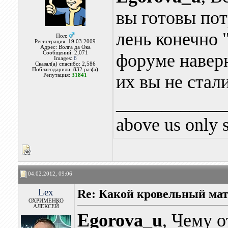
вы готовы пот
лень конечно 
Пол:
Регистрация: 19.03.2009
Адрес: Волга да Ока
Сообщений: 2,071
форуме наверн
Images:
6
Сказал(а) спасибо: 2,586
Поблагодарили: 832 раз(а)
их вы не стал
Репутация:
31841
____________
above us only 
04.02.2012, 09:06
Lex
Re: Какой кровельный ма
ОХРИМЕНКО
АЛЕКСЕЙ
Egorova_u
, Чему 