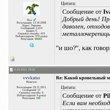
Цитата:
Сообщение от
Iv
Добрый день! Пр
Пол:
Регистрация: 13.10.2008
даволен, отходо
Адрес: Украина
Сообщений: 2,414
Images:
8
металлочерепиц
Сказал(а) спасибо: 419
Поблагодарили: 970 раз(а)
Репутация:
48684
"и шо?", как говор
11.02.2012, 18:50
vvvkatso
Re: Какой кровельный м
Новичок
Цитата:
Регистрация: 29.11.2011
Сообщений: 21
Сказал(а) спасибо: 0
Сообщение от
Pi
Поблагодарили: 0 раз(а)
Репутация:
160
Если вам необхо