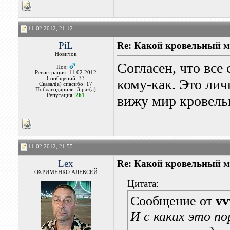
11.02.2012, 21:12
PiL
Re: Какой кровельный м
Новичок
Согласен, что все с
Пол:
Регистрация: 11.02.2012
Сообщений: 33
кому-как. Это лич
Сказал(а) спасибо: 17
Поблагодарили: 3 раз(а)
Репутация:
261
вижу мир кровель
11.02.2012, 21:55
Lex
Re: Какой кровельный м
ОХРИМЕНКО АЛЕКСЕЙ
Цитата:
Сообщение от
vv
И с каких это п