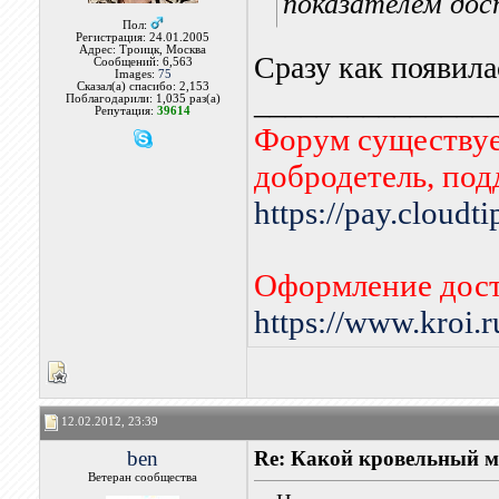
показателем до
Пол:
Регистрация: 24.01.2005
Адрес: Троицк, Москва
Сразу как появила
Сообщений: 6,563
Images:
75
Сказал(а) спасибо: 2,153
_______________
Поблагодарили: 1,035 раз(а)
Репутация:
39614
Форум существует
добродетель, по
https://pay.cloudt
Оформление дост
https://www.kroi.
12.02.2012, 23:39
ben
Re: Какой кровельный м
Ветеран сообщества