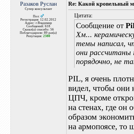
Разаков Руслан
Re: Какой кровельный м
Супер консультант
Цитата:
Пол:
Регистрация: 12.02.2012
Адрес: г.Владимир
Сообщение от
Pi
Сообщений: 618
Сказал(а) спасибо: 56
Хм... керамичес
Поблагодарили: 89 раз(а)
Репутация:
2380
темы написал, ч
они рассчитаны 
порядочно, не та
PIL, я очень плот
видел, чтобы они 
ЦПЧ, кроме откро
на стенах, где он 
образом экономить
на армопоясе, то 