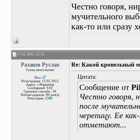
Честно говоря, ни
мучительного выб
как-то или сразу х
17.02.2012, 22:25
Разаков Руслан
Re: Какой кровельный м
Супер консультант
Цитата:
Пол:
Регистрация: 12.02.2012
Адрес: г.Владимир
Сообщение от
Pi
Сообщений: 618
Сказал(а) спасибо: 56
Честно говоря, 
Поблагодарили: 89 раз(а)
Репутация:
2380
после мучительн
черепицу. Ее как
отметают...