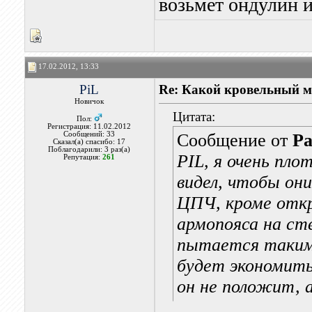
возьмет ондулин 
17.02.2012, 13:33
PiL
Re: Какой кровельный м
Новичок
Цитата:
Пол:
Регистрация: 11.02.2012
Сообщений: 33
Сообщение от
Ра
Сказал(а) спасибо: 17
Поблагодарили: 3 раз(а)
PIL, я очень пло
Репутация:
261
видел, чтобы он
ЦПЧ, кроме откр
армопояса на сте
пытается таким 
будет экономить
он не положит, 