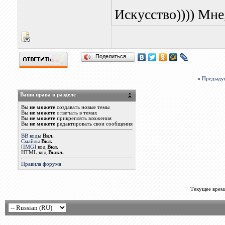
Искусство)))) Мне,
Поделиться…
«
Предыду
Ваши права в разделе
Вы
не можете
создавать новые темы
Вы
не можете
отвечать в темах
Вы
не можете
прикреплять вложения
Вы
не можете
редактировать свои сообщения
BB коды
Вкл.
Смайлы
Вкл.
[IMG]
код
Вкл.
HTML код
Выкл.
Правила форума
Текущее врем