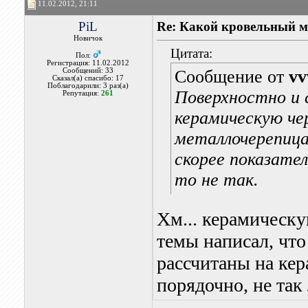
11.02.2012, 21:11
PiL
Re: Какой кровельный м
Новичок
Цитата:
Пол:
Регистрация: 11.02.2012
Сообщений: 33
Сообщение от
vv
Сказал(а) спасибо: 17
Поблагодарили: 3 раз(а)
Поверхностно и с
Репутация:
261
керамическую че
металлочерепиц
скорее показател
то не так.
Хм... керамическу
темы написал, что
рассчитаны на кер
порядочно, не так