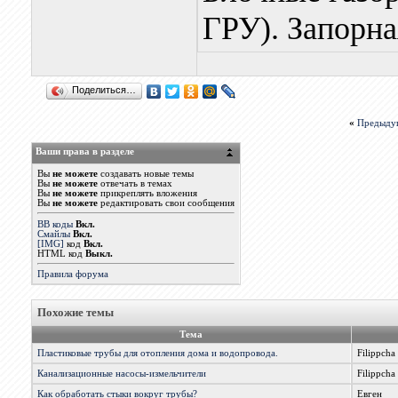
ГРУ). Запорна
Поделиться…
«
Предыду
Ваши права в разделе
Вы
не можете
создавать новые темы
Вы
не можете
отвечать в темах
Вы
не можете
прикреплять вложения
Вы
не можете
редактировать свои сообщения
BB коды
Вкл.
Смайлы
Вкл.
[IMG]
код
Вкл.
HTML код
Выкл.
Правила форума
Похожие темы
Тема
Пластиковые трубы для отопления дома и водопровода.
Filippcha
Канализационные насосы-измельчители
Filippcha
Как обработать стыки вокруг трубы?
Евген