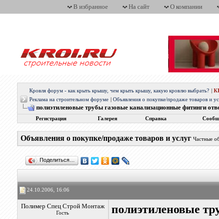
В избранное
На сайт
О компании
Кровля форум - как крыть крышу, чем крыть крышу, какую кровлю выбрать?
|
К
Реклама на строительном форуме
|
Объявления о покупке/продаже товаров и у
полиэтиленовые трубы газовые канализационные фитинги от
Регистрация
Галерея
Справка
Сообщ
Объявления о покупке/продаже товаров и услуг
Частные о
Поделиться…
24.10.2006, 16:06
Полимер Спец Строй Монтаж
полиэтиленовые тр
Гость