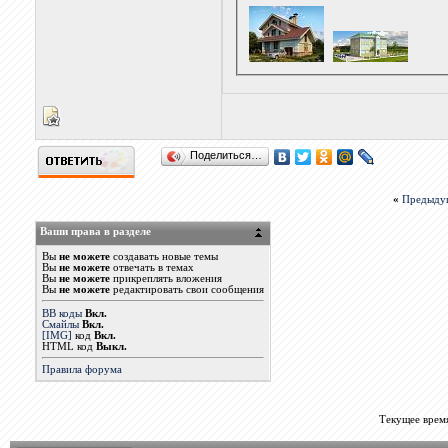
Поделиться…
«
Предыду
Ваши права в разделе
Вы
не можете
создавать новые темы
Вы
не можете
отвечать в темах
Вы
не можете
прикреплять вложения
Вы
не можете
редактировать свои сообщения
BB коды
Вкл.
Смайлы
Вкл.
[IMG]
код
Вкл.
HTML код
Выкл.
Правила форума
Текущее врем