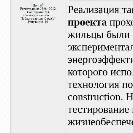
Реализация т
Пол:
Регистрация: 26.01.2012
Сообщений: 63
Сказал(а) спасибо: 0
проекта
прохо
Поблагодарили: 0 раз(а)
Репутация:
10
жильцы были 
эксперимента
энергоэффект
которого испо
технология по
construction.
тестирование 
жизнеобеспеч