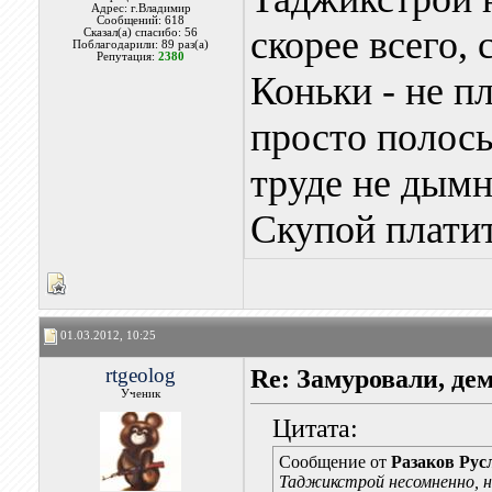
Адрес: г.Владимир
Сообщений: 618
скорее всего, 
Сказал(а) спасибо: 56
Поблагодарили: 89 раз(а)
Репутация:
2380
Коньки - не п
просто полосы
труде не дымн
Скупой плати
01.03.2012, 10:25
rtgeolog
Re: Замуровали, де
Ученик
Цитата:
Сообщение от
Разаков Рус
Таджикстрой несомненно, но 