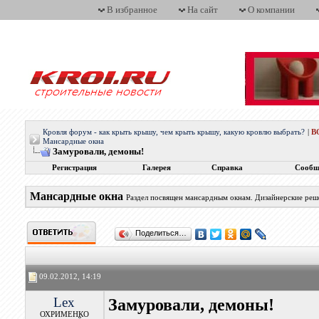
В избранное
На сайт
О компании
Кровля форум - как крыть крышу, чем крыть крышу, какую кровлю выбрать?
|
В
Мансардные окна
Замуровали, демоны!
Регистрация
Галерея
Справка
Сообщ
Мансардные окна
Раздел посвящен мансардным окнам. Дизайнерские реше
Поделиться…
09.02.2012, 14:19
Lex
Замуровали, демоны!
ОХРИМЕНКО