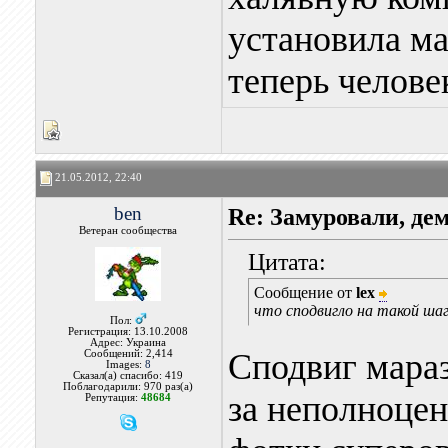
установила ма
теперь челове
21.05.2012, 22:40
ben
Re: Замуровали, де
Ветеран сообщества
Цитата:
Сообщение от
lex
что сподвигло на такой шаг
Пол:
Регистрация: 13.10.2008
Адрес: Украина
Сподвиг мараз
Сообщений: 2,414
Images:
8
Сказал(а) спасибо: 419
Поблагодарили: 970 раз(а)
за неполноцен
Репутация:
48684