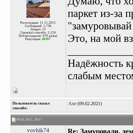
Думаю, что х
паркет из-за п
"замуровывай 
Регистрация: 11.11.2011
Сообщений: 1,736
Images:
24
Сказал(а) спасибо: 1,124
Это, на мой вз
Поблагодарили: 970 раз(а)
Репутация:
40367
____________
Надёжность к
слабым местом
Пользователь сказал
Axe
(09.02.2021)
cпасибо:
09.02.2012, 19:17
vovhik74
Re: Замуровали, де