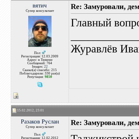
вятич
Re: Замуровали, де
Супер консультант
Главный вопро
____________
Журавлёв Ива
Пол:
Регистрация: 12.03.2009
Адрес: в Тюмени
Сообщений: 764
Images:
22
Сказал(а) спасибо: 215
Поблагодарили: 330 раз(а)
Репутация:
9850
15.02.2012, 23:01
Разаков Руслан
Re: Замуровали, де
Супер консультант
Таджикстрой н
Пол:
Регистрация: 12.02.2012