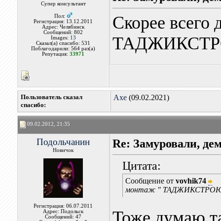
Супер консультант
Скорее всего 
Пол:
Регистрация: 13.12.2011
Адрес: Челябинск
Сообщений: 802
ТАДЖИКСТ
Images:
13
Сказал(а) спасибо: 531
Поблагодарили: 564 раз(а)
Репутация:
33971
Пользователь сказал
Axe
(09.02.2021)
cпасибо:
09.02.2012, 21:35
Подольчанин
Re: Замуровали, де
Новичок
Цитата:
Сообщение от
vovhik74
монтаж " ТАДЖИКСТРО
Регистрация: 06.07.2011
Тоже думаю т
Адрес: Подольск
Сообщений: 47