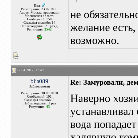
Пол:
Регистрация: 23.02.2011
не обязательн
Адрес: Москва, временами
Московская область
Сообщений: 150
Сказал(а) спасибо: 14
желание есть, 
Поблагодарили: 21 раз(а)
Репутация:
2542
возможно.
12.04.2012, 17:49
bija089
Re: Замуровали, де
Заблокирован
Регистрация: 30.08.2010
Наверно хозя
Сообщений: 101
Сказал(а) спасибо: 0
Поблагодарили: 1 раз
Репутация:
43
устанавливал 
вода попадает
халявную комп