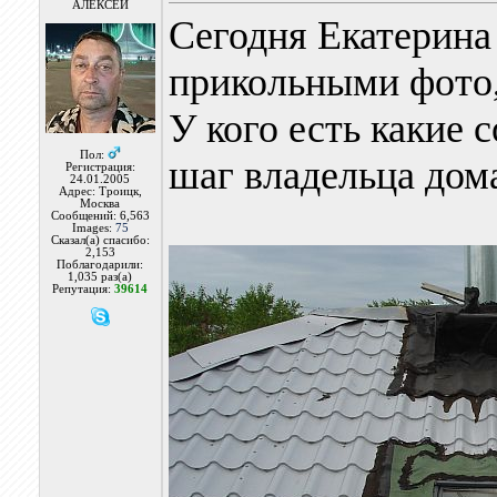
АЛЕКСЕЙ
Сегодня Екатерина
прикольными фото, 
У кого есть какие 
Пол:
шаг владельца дом
Регистрация:
24.01.2005
Адрес: Троицк,
Москва
Сообщений: 6,563
Images:
75
Сказал(а) спасибо:
2,153
Поблагодарили:
1,035 раз(а)
Репутация:
39614