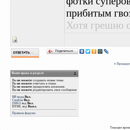
фотки суперов
прибитым гво
Хотя грешно 
Поделиться…
«
Предыду
Ваши права в разделе
Вы
не можете
создавать новые темы
Вы
не можете
отвечать в темах
Вы
не можете
прикреплять вложения
Вы
не можете
редактировать свои сообщения
BB коды
Вкл.
Смайлы
Вкл.
[IMG]
код
Вкл.
HTML код
Выкл.
Правила форума
Текущее врем