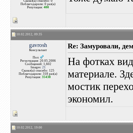
Сказал(а) спасибо: 0
Поблагодарили: 0 раз(а)
Репутация:
400
10.02.2012, 09:35
gavrosh
Re: Замуровали, де
Консультант
На фотках вид
Пол:
Регистрация: 20.05.2006
Сообщений: 1,602
Images:
21
материале. Зд
Сказал(а) спасибо: 125
Поблагодарили: 318 раз(а)
Репутация:
35438
мостик перехо
экономил.
10.02.2012, 19:00