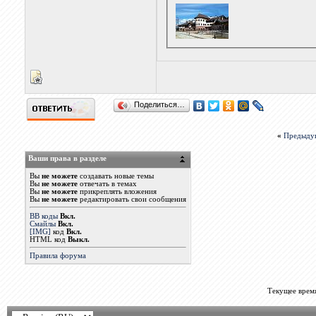
Поделиться…
«
Предыду
Ваши права в разделе
Вы
не можете
создавать новые темы
Вы
не можете
отвечать в темах
Вы
не можете
прикреплять вложения
Вы
не можете
редактировать свои сообщения
BB коды
Вкл.
Смайлы
Вкл.
[IMG]
код
Вкл.
HTML код
Выкл.
Правила форума
Текущее врем