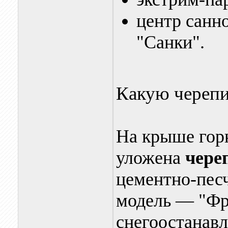
центр санн
"Санки".
Какую черепи
На крыше гор
уложена
чере
цементно-песч
модель — "Фр
снегоостанав