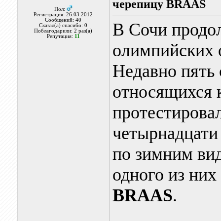
черепицу BRAAS
Пол:
Регистрация: 26.03.2012
Сообщений: 40
В Сочи продол
Сказал(а) спасибо: 0
Поблагодарили: 2 раз(а)
Репутация:
11
олимпийских о
Недавно пять
относящихся к
протестирова
четырнадцати
по зимним вид
одного из них
BRAAS
.