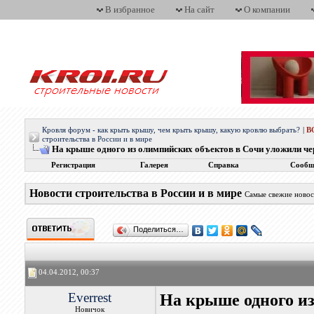
В избранное
На сайт
О компании
Кровля форум - как крыть крышу, чем крыть крышу, какую кровлю выбрать?
|
В
строительства в России и в мире
На крыше одного из олимпийских объектов в Сочи уложили ч
Регистрация
Галерея
Справка
Сообщ
Новости строительства в России и в мире
Самые свежие новос
Поделиться…
04.04.2012, 00:37
Everrest
На крыше одного из
Новичок