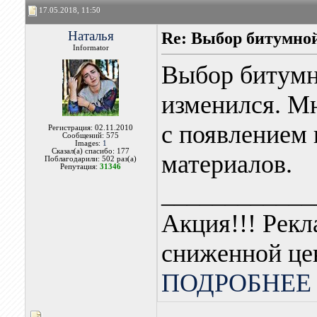
17.05.2018, 11:50
Наталья
Re: Выбор битумной
Informator
Выбор битумн
изменился. Мн
с появлением 
Регистрация: 02.11.2010
Сообщений: 575
Images:
1
Сказал(а) спасибо: 177
материалов.
Поблагодарили: 502 раз(а)
Репутация:
31346
____________
Акция!!! Рекл
сниженной це
ПОДРОБНЕЕ 