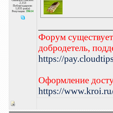
Сказал(а) спасибо:
2,153
Поблагодарили:
1,035 раз(а)
Репутация:
39614
________________
Форум существует,
добродетель, подд
https://pay.cloudti
Оформление досту
https://www.kroi.r