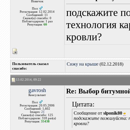
Новичок
подскажите п
Пол:
Регистрация: 12.02.2014
Сообщений: 11
Сказал(а) спасибо: 0
технология ка
Поблагодарили: 1 раз
Репутация:
60
кровли?
Пользователь сказал
Сижу на крыше
(02.12.2018)
cпасибо:
13.02.2014, 09:22
gavrosh
Re: Выбор битумной
Консультант
Цитата:
Пол:
Регистрация: 20.05.2006
Сообщений: 1,602
Images:
21
Сообщение от
slponik80
Сказал(а) спасибо: 125
подскажите пожалуйста: п
Поблагодарили: 318 раз(а)
Репутация:
35438
кровли?