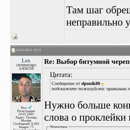
Там шаг обре
неправильно у
14.02.2014, 13:11
Lex
Re: Выбор битумной череп
ОХРИМЕНКО
АЛЕКСЕЙ
Цитата:
Сообщение от
slponik80
подскажите пожалуйста: правильна 
Нужно больше конк
Пол:
Регистрация:
слова о проклейки
24.01.2005
Адрес: Троицк,
Москва
Сообщений: 6,563
Миниатюры
Images:
75