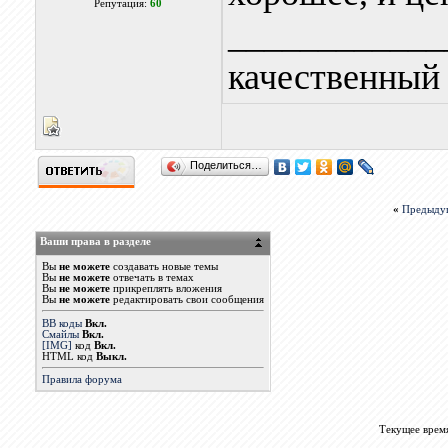
Репутация:
60
____________
качественны
Поделиться…
«
Предыду
Ваши права в разделе
Вы
не можете
создавать новые темы
Вы
не можете
отвечать в темах
Вы
не можете
прикреплять вложения
Вы
не можете
редактировать свои сообщения
BB коды
Вкл.
Смайлы
Вкл.
[IMG]
код
Вкл.
HTML код
Выкл.
Правила форума
Текущее врем