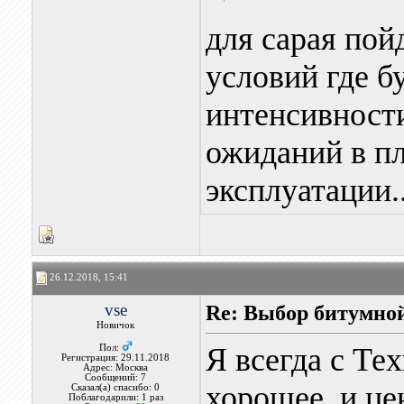
для сарая пойд
условий где б
интенсивности
ожиданий в п
эксплуатации..
26.12.2018, 15:41
vse
Re: Выбор битумной
Новичок
Я всегда с Те
Пол:
Регистрация: 29.11.2018
Адрес: Москва
Сообщений: 7
хорошее, и це
Сказал(а) спасибо: 0
Поблагодарили: 1 раз