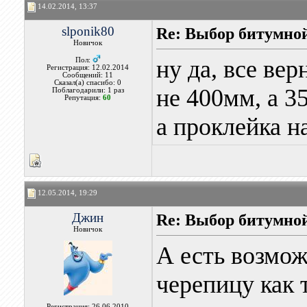
14.02.2014, 13:37
slponik80
Re: Выбор битумной
Новичок
ну да, все верн
Пол:
Регистрация: 12.02.2014
Сообщений: 11
Сказал(а) спасибо: 0
не 400мм, а 3
Поблагодарили: 1 раз
Репутация:
60
а проклейка н
12.05.2014, 19:29
Джин
Re: Выбор битумной
Новичок
А есть возмо
черепицу как 
Регистрация: 26.06.2010