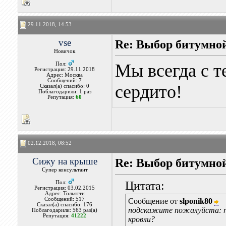
29.11.2018, 14:53
vse
Re: Выбор битумной
Новичок
Мы всегда с т
Пол:
Регистрация: 29.11.2018
Адрес: Москва
Сообщений: 7
сердито!
Сказал(а) спасибо: 0
Поблагодарили: 1 раз
Репутация:
60
02.12.2018, 08:52
Сижу на крыше
Re: Выбор битумной
Супер консультант
Цитата:
Пол:
Регистрация: 03.02.2015
Адрес: Тольятти
Сообщений: 517
Сообщение от
slponik80
Сказал(а) спасибо: 176
подскажите пожалуйста: п
Поблагодарили: 563 раз(а)
Репутация:
41222
кровли?