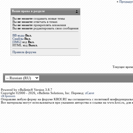
«
Предыду
Ваши права в разделе
Вы
не можете
создавать новые темы
Вы
не можете
отвечать в темах
Вы
не можете
прикреплять вложения
Вы
не можете
редактировать свои сообщения
BB коды
Вкл.
Смайлы
Вкл.
[IMG]
код
Вкл.
HTML код
Выкл.
Правила форума
Текущее врем
Powered by vBulletin® Version 3.8.7
Copyright ©2000 - 2026, vBulletin Solutions, Inc. Перевод:
zCarot
vB.Sponsors
Отправляя любую форму на форуме KROI.RU вы соглашаетесь с политикой конфиденциальн
Все материалы могут использоваться при указании авторства и ссылки на www.kroi.ru, для 