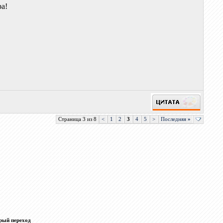
ра!
Страница 3 из 8
<
1
2
3
4
5
>
Последняя
»
рый переход