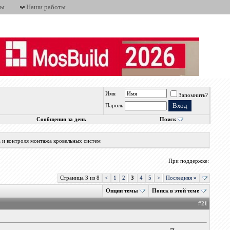
ты
Наши работы
Имя
Запомнить?
Пароль
Сообщения за день
Поиск
а и контроля монтажа кровельных систем
При поддержке:
Страница 3 из 8
<
1
2
3
4
5
>
Последняя
»
Опции темы
Поиск в этой теме
#
21