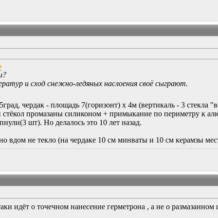
и?
ератур и сход снежно-ледяных наслоения своё сыграют.
т 45град, чердак - площадь 7(горизонт) х 4м (вертикаль - 3 стекл
ки стёкол промазаны силиконом + примыкание по периметру к ал
лопнули(3 шт). Но делалось это 10 лет назад.
но вдом не текло (на чердаке 10 см минваты и 10 см керамзы мес
таки идёт о точечном нанесение герметрона , а не о размазанно