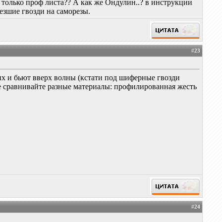
я только проф листа?? А как же Ондулин..? в инструкции
езшие гвозди на саморезы.
#
23
их и бьют вверх волны (кстати под шиферные гвозди
не сравнивайте разные материалы: профилированная жесть
#
24