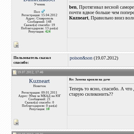
Ученик
ben
, Протягивал весной самор
почти вдвое больше чем попере
Пол:
Регистрация: 15.04.2012
Kuzneart
, Правильно вниз вол
Адрес: Ставрополь
Сообщений: 148
Сказал(а) спасибо: 19
Поблагодарили: 13 раз(а)
Репутация:
424
Пользователь сказал
poison&son
(19.07.2012)
cпасибо:
19.07.2012, 17:46
Kuzneart
Re: Замена кровли на даче
Новичок
Теперь то ясно, спасибо. А чт
Регистрация: 09.01.2011
старую силиконить??
Адрес: 90км за МКАД на ЮГ
Сообщений: 21
Сказал(а) спасибо: 0
Поблагодарили: 0 раз(а)
Репутация:
10