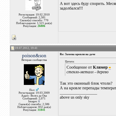
А вот здесь буду спорить. Мес
задолбался!!!
Регистрация: 19.02.2010
Сообщений: 2,581
Сказал(а) спасибо: 770
Поблагодарили: 1,521 раз(а)
Репутация:
26806
19.07.2012, 19:41
poison&son
Re: Замена кровли на даче
Ветеран сообщества
Цитата:
Сообщение от
Клямер
стекло-металл - дерево
Так это оконный блок чтоли?
А на кровле перепады темпера
Пол:
__________________
Регистрация: 19.03.2009
Адрес: Волга да Ока
above us only sky
Сообщений: 2,071
Images:
6
Сказал(а) спасибо: 2,586
Поблагодарили: 832 раз(а)
Репутация:
31841