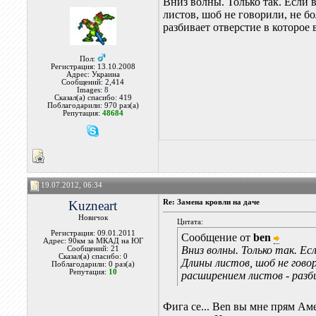
Вниз волны. Только так. Если
листов, шоб не говорили, не б
разбивает отверстие в которое
Пол:
Регистрация: 13.10.2008
Адрес: Украина
Сообщений: 2,414
Images:
8
Сказал(а) спасибо: 419
Поблагодарили: 970 раз(а)
Репутация:
48684
19.07.2012, 06:34
Kuzneart
Re: Замена кровли на даче
Новичок
Цитата:
Регистрация: 09.01.2011
Сообщение от
ben
Адрес: 90км за МКАД на ЮГ
Вниз волны. Только так. Е
Сообщений: 21
Сказал(а) спасибо: 0
Длины листов, шоб не гово
Поблагодарили: 0 раз(а)
Репутация:
10
расширением листов - разб
Фига се... Ben вы мне прям Ам