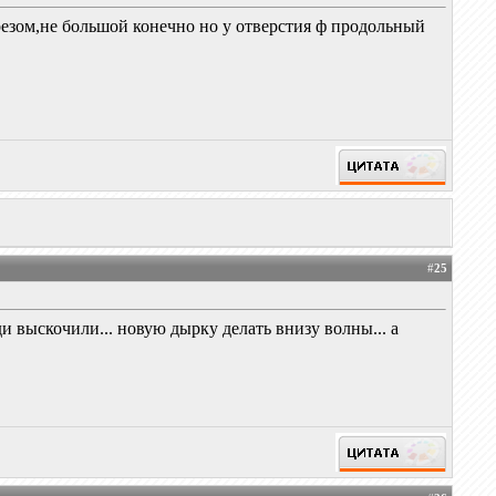
орезом,не большой конечно но у отверстия ф продольный
#
25
и выскочили... новую дырку делать внизу волны... а