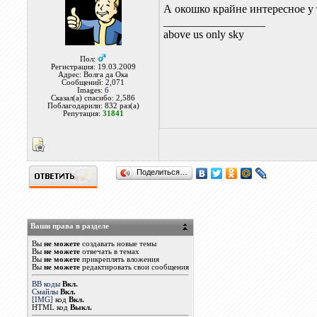
А окошко крайне интересное у 
__________________
above us only sky
Пол:
Регистрация: 19.03.2009
Адрес: Волга да Ока
Сообщений: 2,071
Images:
6
Сказал(а) спасибо: 2,586
Поблагодарили: 832 раз(а)
Репутация:
31841
Поделиться…
Ваши права в разделе
Вы
не можете
создавать новые темы
Вы
не можете
отвечать в темах
Вы
не можете
прикреплять вложения
Вы
не можете
редактировать свои сообщения
BB коды
Вкл.
Смайлы
Вкл.
[IMG]
код
Вкл.
HTML код
Выкл.