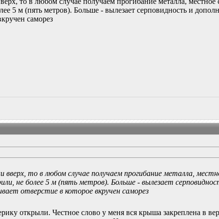
 вверх, то в любом случае получаем прогибание металла, местн
олее 5 м (пять метров). Больше - вылезает серповидность и доп
 вкручен саморез
сли вверх, то в любом случае получаем прогибание металла, мес
рили, не более 5 м (пять метров). Больше - вылезает серповидн
ивает отверстие в которое вкручен саморез
ерику открыли. Честное слово у меня вся крыша закреплена в вер