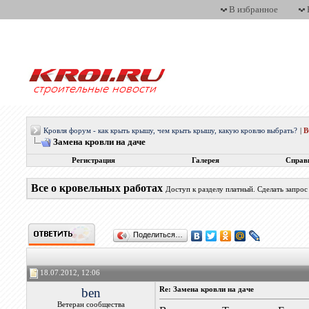
В избранное
Кровля форум - как крыть крышу, чем крыть крышу, какую кровлю выбрать?
|
Замена кровли на даче
Регистрация
Галерея
Справ
Все о кровельных работах
Доступ к разделу платный. Сделать запро
Поделиться…
18.07.2012, 12:06
ben
Re: Замена кровли на даче
Ветеран сообщества