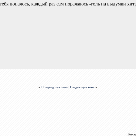
тебя попалось, каждый раз сам поражаюсь -голь на выдумки хит
«
Предыдущая тема
|
Следующая тема
»
Быст