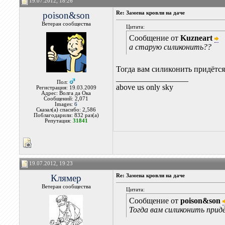
19.07.2012, 18:26
poison&son
Re: Замена кровли на даче
Ветеран сообщества
Цитата:
Сообщение от
Kuzneart
а старую силиконить??
Тогда вам силиконить придётся
__________________
Пол:
above us only sky
Регистрация: 19.03.2009
Адрес: Волга да Ока
Сообщений: 2,071
Images:
6
Сказал(а) спасибо: 2,586
Поблагодарили: 832 раз(а)
Репутация:
31841
19.07.2012, 19:23
Клямер
Re: Замена кровли на даче
Ветеран сообщества
Цитата:
Сообщение от
poison&son
Тогда вам силиконить прид