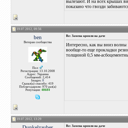
вылезают. И на всех крышах ви
показано что гвозди забиваютс
19.07.2012, 09:56
ben
Re: Замена кровли на даче
Ветеран сообщества
Интересно, как вы вниз волны
вообще-то еще прокладки резин
толщиной 0,5 мм-асбоцементн
Пол:
Регистрация: 13.10.2008
Адрес: Украина
Сообщений: 2,414
Images:
8
Сказал(а) спасибо: 419
Поблагодарили: 970 раз(а)
Репутация:
48684
19.07.2012, 13:29
Dunkelzauber
Re: Замена кровли на даче