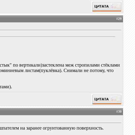
#
29
а "встык" по вертикали)застеклена меж стропилами стёклами
юминиевым листам(пуклёвка). Снимали не потому, что
тами).
#
30
м шпателем на заранее огрунтованную поверхность.