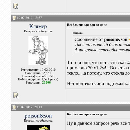
19.07.2012, 19:57
Клямер
Re: Замена кровли на даче
Ветеран сообщества
Цитата:
Сообщение от
poison&son
Так это оконный блок чтол
А на кровле перепады темп
То то и оно, что нет - это ска
примерно 70 х1.2м!!. Все сты
Регистрация: 19.02.2010
текло.....а потому, что стёкла 
Сообщений: 2,581
Сказал(а) спасибо: 770
Поблагодарили: 1,521 раз(а)
Репутация:
26806
Нет подтекать они подтекали...
19.07.2012, 20:13
poison&son
Re: Замена кровли на даче
Ветеран сообщества
Ну в данном вопросе речь всё-