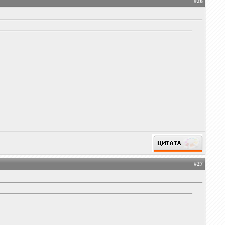
#
26
#
27