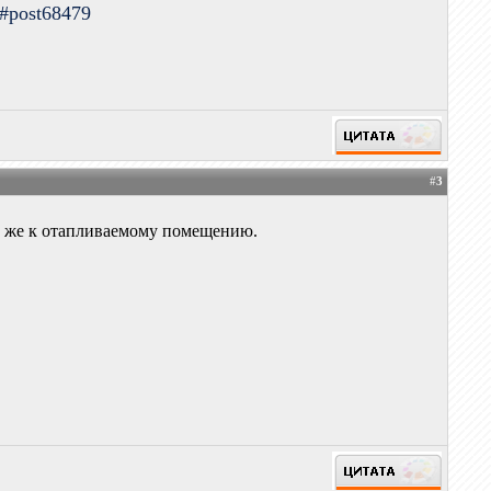
9#post68479
#
3
ак же к отапливаемому помещению.