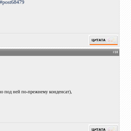
9#post68479
#
10
но под ней по-прежнему конденсат),