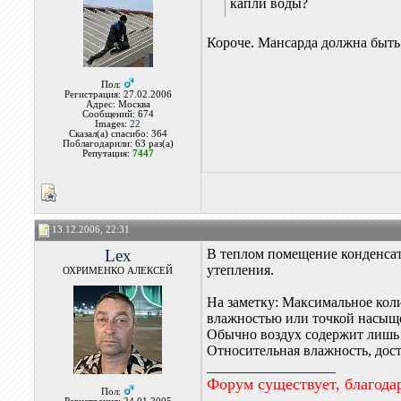
капли воды?
Короче. Мансарда должна быть
Пол:
Регистрация: 27.02.2006
Адрес: Москва
Сообщений: 674
Images:
22
Сказал(а) спасибо: 364
Поблагодарили: 63 раз(а)
Репутация:
7447
13.12.2006, 22:31
Lex
В теплом помещение конденсат 
утепления.
ОХРИМЕНКО АЛЕКСЕЙ
На заметку: Максимальное коли
влажностью или точкой насыще
Обычно воздух содержит лишь 
Относительная влажность, дос
__________________
Форум существует, благода
Пол: