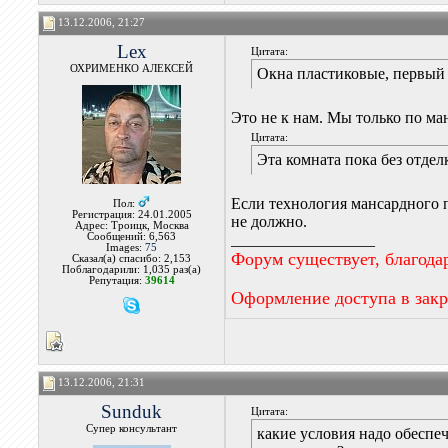
13.12.2006, 21:27
Lex
Цитата:
ОХРИМЕНКО АЛЕКСЕЙ
Окна пластиковые, первый 
Это не к нам. Мы только по ман
Цитата:
Эта комната пока без отде
Если технология мансардного 
Пол:
Регистрация: 24.01.2005
не должно.
Адрес: Троицк, Москва
Сообщений: 6,563
__________________
Images:
75
Форум существует, благода
Сказал(а) спасибо: 2,153
Поблагодарили: 1,035 раз(а)
Репутация:
39614
Оформление доступа в зак
13.12.2006, 21:31
Sunduk
Цитата:
Супер консультант
какие условия надо обеспе