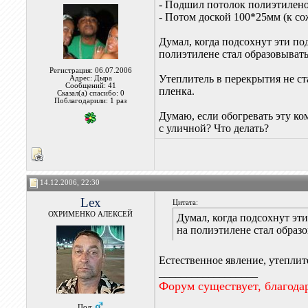
- Подшил потолок полиэтилено
- Потом доской 100*25мм (к со
Думал, когда подсохнут эти п
полиэтилене стал образовывать
Регистрация: 06.07.2006
Утеплитель в перекрытия не ста
Адрес: Дыра
Сообщений: 41
пленка.
Сказал(а) спасибо: 0
Поблагодарили: 1 раз
Думаю, если обогревать эту ком
с уличной? Что делать?
14.12.2006, 22:30
Lex
Цитата:
ОХРИМЕНКО АЛЕКСЕЙ
Думал, когда подсохнут эт
на полиэтилене стал образо
Естественное явление, утеплит
__________________
Форум существует, благода
Пол: