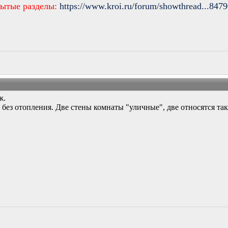
рытые разделы:
https://www.kroi.ru/forum/showthread...847
ж.
и без отопления. Две стены комнаты "уличные", две относятся т