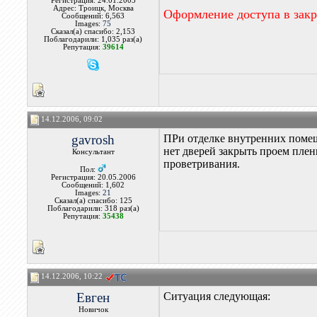
Регистрация: 24.01.2005
Адрес: Троицк, Москва
Оформление доступа в зак
Сообщений: 6,563
Images:
75
Сказал(а) спасибо: 2,153
Поблагодарили: 1,035 раз(а)
Репутация:
39614
14.12.2006, 09:02
gavrosh
ПРи отделке внутренних помеще
нет дверей закрыть проем плен
Консультант
проветривания.
Пол:
Регистрация: 20.05.2006
Сообщений: 1,602
Images:
21
Сказал(а) спасибо: 125
Поблагодарили: 318 раз(а)
Репутация:
35438
14.12.2006, 10:22
Евген
Ситуация следующая:
Новичок