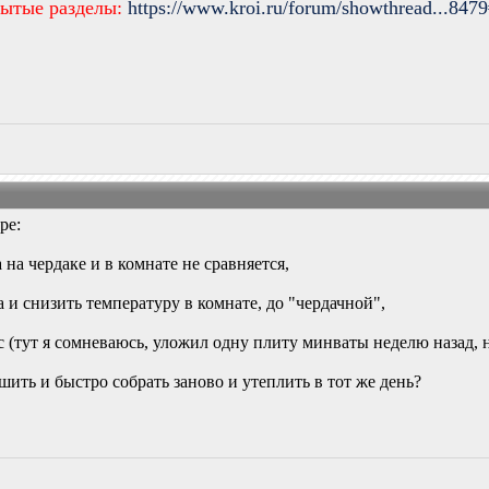
рытые разделы:
https://www.kroi.ru/forum/showthread...847
ре:
а на чердаке и в комнате не сравняется,
на и снизить температуру в комнате, до "чердачной",
ас (тут я сомневаюсь, уложил одну плиту минваты неделю назад, 
ушить и быстро собрать заново и утеплить в тот же день?