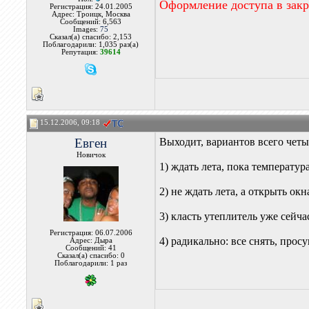
Оформление доступа в зак
Регистрация: 24.01.2005
Адрес: Троицк, Москва
Сообщений: 6,563
Images:
75
Сказал(а) спасибо: 2,153
Поблагодарили: 1,035 раз(а)
Репутация:
39614
15.12.2006, 09:18
Евген
Выходит, вариантов всего четы
Новичок
1) ждать лета, пока температур
2) не ждать лета, а открыть ок
3) класть утеплитель уже сейч
Регистрация: 06.07.2006
4) радикально: все снять, прос
Адрес: Дыра
Сообщений: 41
Сказал(а) спасибо: 0
Поблагодарили: 1 раз