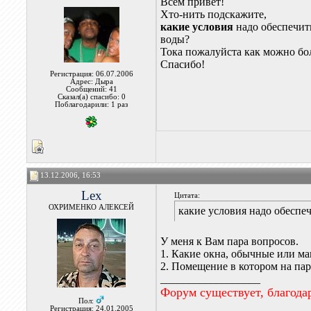
Всем привет!
Хто-нить подскажите,
какие условия
надо обеспечит
воды?
Тока пожалуйста как можно бол
Спасибо!
Регистрация: 06.07.2006
Адрес: Дыра
Сообщений: 41
Сказал(а) спасибо: 0
Поблагодарили: 1 раз
13.12.2006, 16:53
Lex
Цитата:
ОХРИМЕНКО АЛЕКСЕЙ
какие условия надо обеспе
У меня к Вам пара вопросов.
1. Какие окна, обычные или м
2. Помещение в котором на пар
__________________
Форум существует, благода
Пол:
Регистрация: 24.01.2005