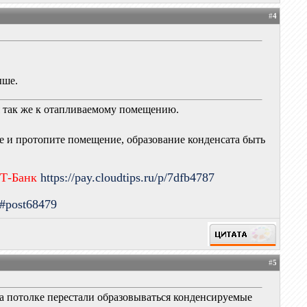
#
4
ыше.
ся так же к отапливаемому помещению.
е и протопите помещение, образование конденсата быть
 Т-Банк
https://pay.cloudtips.ru/p/7dfb4787
9#post68479
#
5
на потолке перестали образовываться конденсируемые