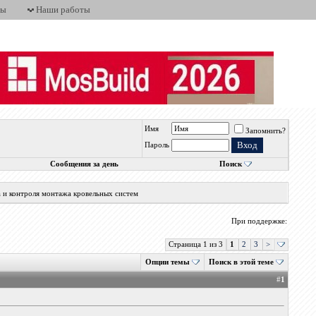
ты
Наши работы
Имя
Запомнить?
Пароль
Сообщения за день
Поиск
а и контроля монтажа кровельных систем
При поддержке:
Страница 1 из 3
1
2
3
>
Опции темы
Поиск в этой теме
#
1