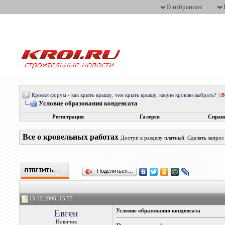
В избранное
Кровля форум - как крыть крышу, чем крыть крышу, какую кровлю выбрать?
|
Условие образования конденсата
Регистрация
Галерея
Справ
Все о кровельных работах
Доступ к разделу платный. Сделать запро
Поделиться…
13.12.2006, 15:55
Евген
Условие образования конденсата
Новичок