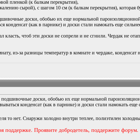
вой пленкой (к балкам перекрытия),
жалению сырой), с шагом 10 см (к балкам перекрытия), которая б
одшивочные доски, обобью их еще нормальной пароизоляционной 
ся конденсат (как в парнике) и доски стали намокать еще сильне
л класть, чтоб эти доски не сопрели и не сгнили. Чердак не отапл
нату, из-за разницы температур в комнате и чердаке, конденсат 
и подшивочные доски, обобью их еще нормальной пароизоляцион
вываться конденсат (как в парнике) и доски стали намокать еще 
еля то нет. Снаружи холодно внутри теплее, полиэтилен холодны
ря поддержке. Проявите добродетель, поддержите форум.