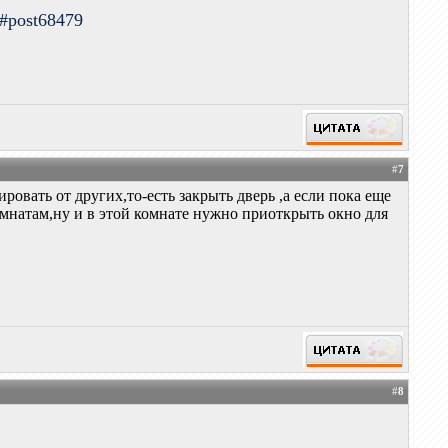
9#post68479
#
7
вать от других,то-есть закрыть дверь ,а если пока еще
омнатам,ну и в этой комнате нужно приоткрыть окно для
#
8