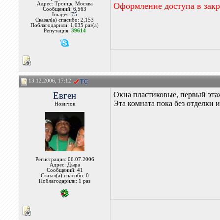
Адрес: Троицк, Москва
Оформление доступа в зак
Сообщений: 6,563
Images:
75
Сказал(а) спасибо: 2,153
Поблагодарили: 1,035 раз(а)
Репутация:
39614
13.12.2006, 17:12
Евген
Окна пластиковые, первый эта
Эта комната пока без отделки 
Новичок
Регистрация: 06.07.2006
Адрес: Дыра
Сообщений: 41
Сказал(а) спасибо: 0
Поблагодарили: 1 раз