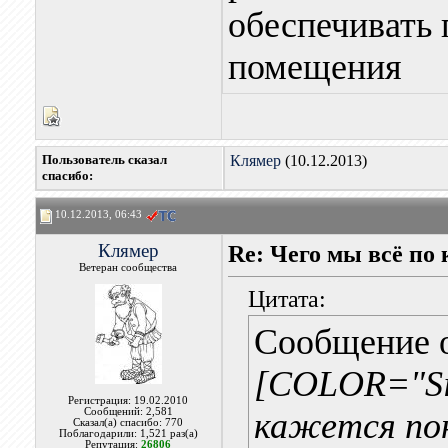
обеспечивать 
помещения
Пользователь сказал
Клямер
(10.12.2013)
cпасибо:
10.12.2013, 06:43
Клямер
Re: Чего мы всё по 
Ветеран сообщества
Цитата:
Сообщение 
[COLOR="Silv
Регистрация: 19.02.2010
Сообщений: 2,581
кажется понял
Сказал(а) спасибо: 770
Поблагодарили: 1,521 раз(а)
Репутация:
26806