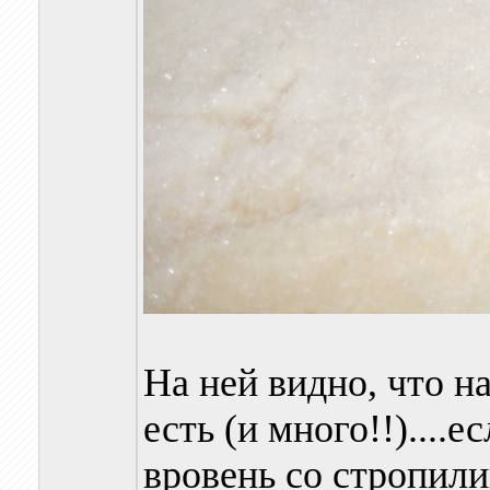
На ней видно, что на
есть (и много!!)....
вровень со стропили