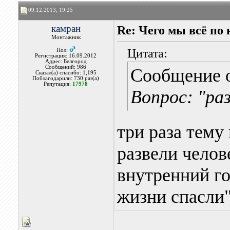
09.12.2013, 19:25
камран
Re: Чего мы всё по 
Монтажник
Цитата:
Пол:
Регистрация: 16.09.2012
Адрес: Белгород
Сообщений: 986
Сообщение 
Сказал(а) спасибо: 1,195
Поблагодарили: 730 раз(а)
Репутация:
17978
Вопрос: "раз
три раза тему
развели челов
внутренний го
жизни спасли"