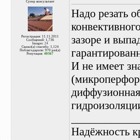
Супер консультант
Надо резать о
конвективног
зазоре и выпа
Регистрация: 11.11.2011
Сообщений: 1,736
Images:
24
Сказал(а) спасибо: 1,124
гарантированн
Поблагодарили: 970 раз(а)
Репутация:
40367
И не имеет зн
(микроперфор
диффузионная)
гидроизоляци
____________
Надёжность к