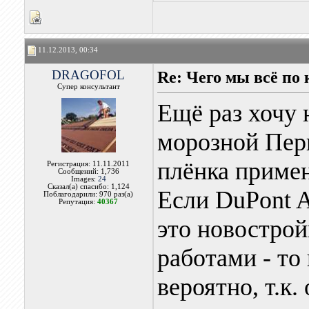
11.12.2013, 00:34
DRAGOFOL
Re: Чего мы всё по 
Супер консультант
Ещё раз хочу 
морозной Пер
плёнка примене
Регистрация: 11.11.2011
Сообщений: 1,736
Images:
24
Сказал(а) спасибо: 1,124
Если DuPont 
Поблагодарили: 970 раз(а)
Репутация:
40367
это новостро
работами - то
вероятно, т.к