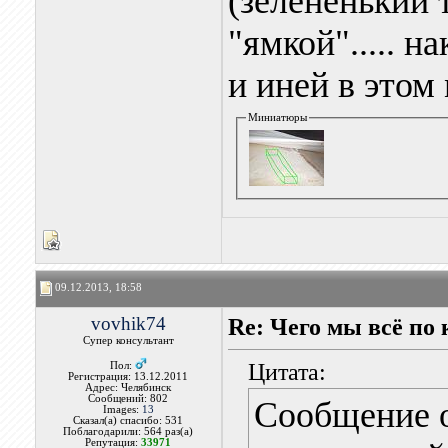
(зелёненький 
"ямкой"..... н
и иней в этом 
Миниатюры
09.12.2013, 18:58
vovhik74
Re: Чего мы всё по 
Супер консультант
Цитата:
Пол:
Регистрация: 13.12.2011
Адрес: Челябинск
Сообщений: 802
Сообщение 
Images:
13
Сказал(а) спасибо: 531
Поблагодарили: 564 раз(а)
Репутация:
33971