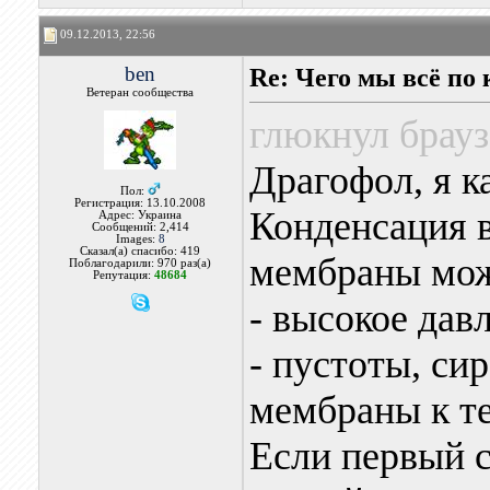
09.12.2013, 22:56
ben
Re: Чего мы всё по 
Ветеран сообщества
глюкнул брауз
Драгофол, я к
Пол:
Регистрация: 13.10.2008
Конденсация в
Адрес: Украина
Сообщений: 2,414
Images:
8
Сказал(а) спасибо: 419
мембраны може
Поблагодарили: 970 раз(а)
Репутация:
48684
- высокое дав
- пустоты, си
мембраны к т
Если первый с