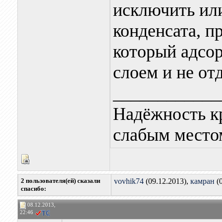
исключить или
конденсата,
который адсо
слоем и не отд
____________
Надёжность к
слабым местом
2 пользователя(ей) сказали
vovhik74
(09.12.2013),
камран
(0
cпасибо:
08.12.2013,
22:46