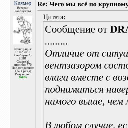
Клямер
Re: Чего мы всё по крупному.
Ветеран
сообщества
Цитата:
Сообщение от
DR
.........
Регистрация:
Отличие от ситуа
19.02.2010
Сообщений:
2,581
вентзазором состо
Сказал(а)
спасибо: 770
Поблагодарили:
1,521 раз(а)
влага вместе с во
Репутация:
26806
подниматься навер
намого выше, чем
В любом случае, е