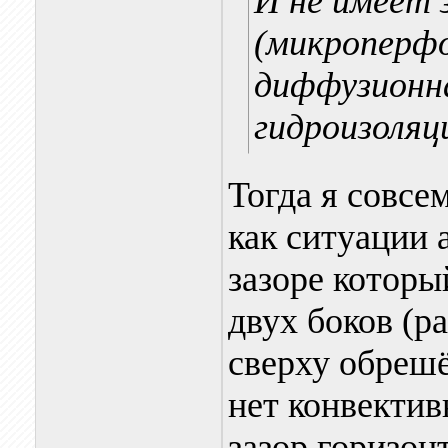
И не имеет 
(микроперфо
диффузионна
гидроизоляц
Тогда я совсе
как ситуации 
зазоре которы
двух боков (р
сверху обрешё
нет конвектив
зазор горизонт