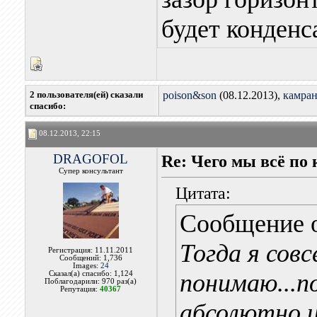
будет конденс
2 пользователя(ей) сказали
poison&son
(08.12.2013),
камра
cпасибо:
08.12.2013, 22:15
DRAGOFOL
Re: Чего мы всё по 
Супер консультант
Цитата:
Сообщение 
Тогда я совс
Регистрация: 11.11.2011
Сообщений: 1,736
Images:
24
понимаю...п
Сказал(а) спасибо: 1,124
Поблагодарили: 970 раз(а)
Репутация:
40367
абсолютно ид