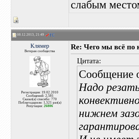
слабым местом
08.12.2013, 21:49
Клямер
Re: Чего мы всё по 
Ветеран сообщества
Цитата:
Сообщение 
Надо резать
Регистрация: 19.02.2010
Сообщений: 2,581
конвективно
Сказал(а) спасибо: 770
Поблагодарили: 1,521 раз(а)
Репутация:
26806
нижнем зазо
гарантирова