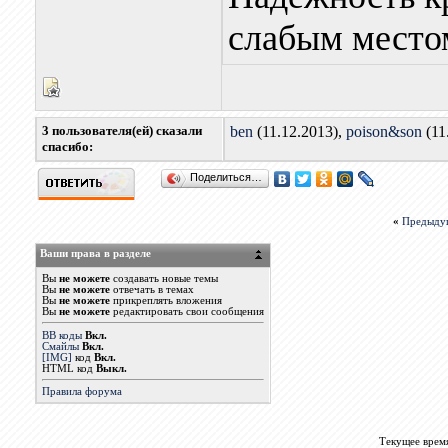
слабым местом
3 пользователя(ей) сказали
ben
(11.12.2013),
poison&son
(11
cпасибо:
Поделиться…
«
Предыду
Ваши права в разделе
Вы
не можете
создавать новые темы
Вы
не можете
отвечать в темах
Вы
не можете
прикреплять вложения
Вы
не можете
редактировать свои сообщения
BB коды
Вкл.
Смайлы
Вкл.
[IMG]
код
Вкл.
HTML код
Выкл.
Правила форума
Текущее врем