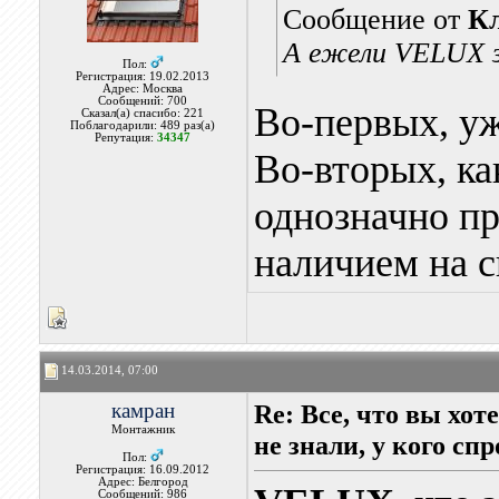
Сообщение от
К
А ежели VELUX з
Пол:
Регистрация: 19.02.2013
Адрес: Москва
Сообщений: 700
Во-первых, уж
Сказал(а) спасибо: 221
Поблагодарили: 489 раз(а)
Репутация:
34347
Во-вторых, как
однозначно п
наличием на с
14.03.2014, 07:00
камран
Re: Все, что вы хо
Монтажник
не знали, у кого сп
Пол:
Регистрация: 16.09.2012
Адрес: Белгород
Сообщений: 986