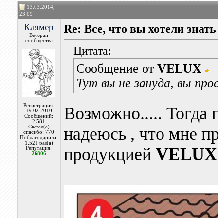
13.03.2014,
23:09
Клямер
Re: Все, что вы хотели знат
Ветеран
сообщества
Цитата:
Сообщение от
VELUX
Тут вы не зануда, вы про
Регистрация:
Возможно..... Тогда 
19.02.2010
Сообщений:
2,581
Сказал(а)
надеюсь , что мне п
спасибо: 770
Поблагодарили:
1,521 раз(а)
продукцией
VELUX
Репутация:
26806