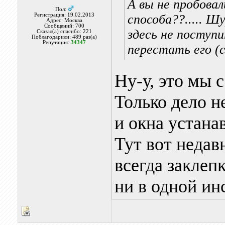
А вы не пробовал
Пол:
Регистрация: 19.02.2013
способа??..... Ш
Адрес: Москва
Сообщений: 700
здесь не поступ
Сказал(а) спасибо: 221
Поблагодарили: 489 раз(а)
Репутация:
34347
перестать его (
Ну-у, это мы 
Только дело н
и окна устана
Тут вот неда
всегда заклепк
ни в одной ин