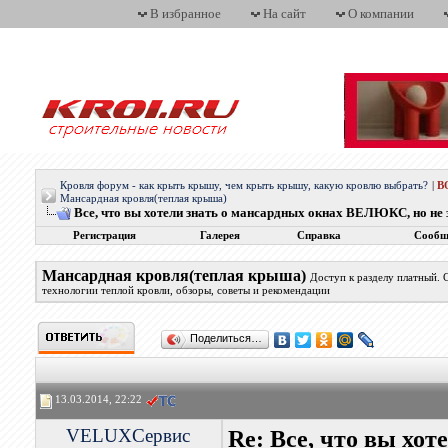
В избранное
На сайт
О компании
Кровля форум - как крыть крышу, чем крыть крышу, какую кровлю выбрать?
|
В
Мансардная кровля(теплая крыша)
Все, что вы хотели знать о мансардных окнах ВЕЛЮКС, но не з
Регистрация
Галерея
Справка
Сообщ
Мансардная кровля(теплая крыша)
Доступ к разделу платный.
технологии теплой кровли, обзоры, советы и рекомендации
Поделиться…
13.03.2014, 22:22
VELUXСервис
Re: Все, что вы хо