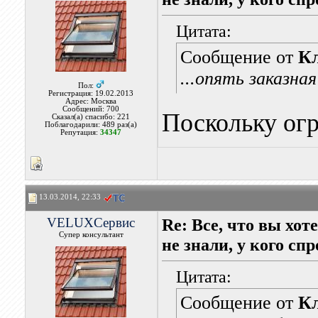
Цитата:
Сообщение от
К
...опять заказна
Пол:
Регистрация: 19.02.2013
Адрес: Москва
Сообщений: 700
Поскольку огр
Сказал(а) спасибо: 221
Поблагодарили: 489 раз(а)
Репутация:
34347
13.03.2014, 22:33
VELUXСервис
Re: Все, что вы хо
Супер консультант
не знали, у кого сп
Цитата:
Сообщение от
К