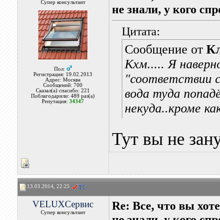
Супер консультант
не знали, у кого сп
Цитата:
Сообщение от
К
Кхм..... Я наверн
Пол:
Регистрация: 19.02.2013
"соответствии с
Адрес: Москва
Сообщений: 700
вода туда попад
Сказал(а) спасибо: 221
Поблагодарили: 489 раз(а)
Репутация:
34347
некуда..кроме ка
Тут вы не зан
13.03.2014, 22:25
VELUXСервис
Re: Все, что вы хо
Супер консультант
не знали, у кого сп