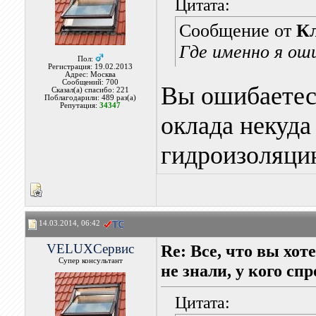
Цитата:
Сообщение от
К
Где именно я ош
Пол:
Регистрация: 19.02.2013
Адрес: Москва
Сообщений: 700
Вы ошибаетесь
Сказал(а) спасибо: 221
Поблагодарили: 489 раз(а)
Репутация:
34347
оклада некуда 
гидроизоляци
14.03.2014, 06:42
VELUXСервис
Re: Все, что вы хо
Супер консультант
не знали, у кого сп
Цитата: