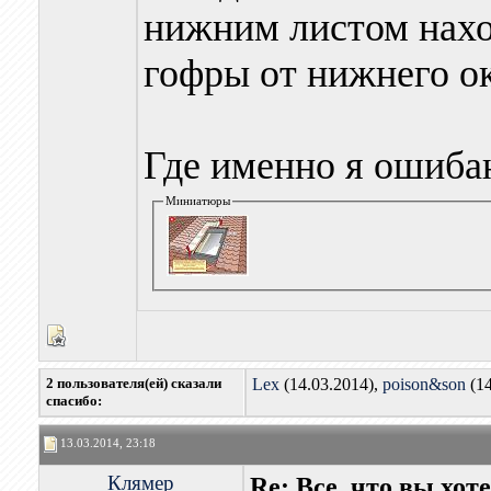
нижним листом наход
гофры от нижнего ок
Где именно я ошиба
Миниатюры
2 пользователя(ей) сказали
Lex
(14.03.2014),
poison&son
(14
cпасибо:
13.03.2014, 23:18
Клямер
Re: Все, что вы хо