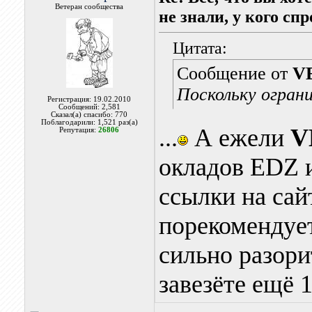
Ветеран сообщества
не знали, у кого сп
Цитата:
Сообщение от
V
Поскольку ограни
Регистрация: 19.02.2010
Сообщений: 2,581
Сказал(а) спасибо: 770
Поблагодарили: 1,521 раз(а)
...
А ежели
V
Репутация:
26806
окладов EDZ 
ссылки на сай
порекомендует
сильно разори
завезёте ещё 1