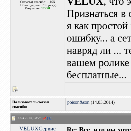
VELUX
, что 
Сказал(а) спасибо: 1,195
Поблагодарили: 730 раз(а)
Репутация:
17978
Признаться в
я как простой
ошибку... а с
навряд ли ... 
вашем ролике 
бесплатные...
Пользователь сказал
poison&son
(14.03.2014)
cпасибо:
14.03.2014, 08:25
VELUXСервис
Re: Все, что вы хо