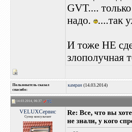
GVT.... только
надо.
....так 
И тоже НЕ сде
злополучная т
Пользователь сказал
камран
(14.03.2014)
cпасибо:
14.03.2014, 06:37
VELUXСервис
Re: Все, что вы хо
Супер консультант
не знали, у кого сп