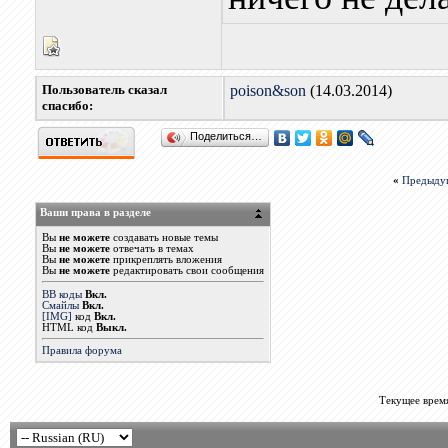
Пользователь сказал
poison&son
(14.03.2014)
cпасибо:
Поделиться…
«
Предыду
Ваши права в разделе
Вы
не можете
создавать новые темы
Вы
не можете
отвечать в темах
Вы
не можете
прикреплять вложения
Вы
не можете
редактировать свои сообщения
BB коды
Вкл.
Смайлы
Вкл.
[IMG]
код
Вкл.
HTML код
Выкл.
Правила форума
Текущее врем