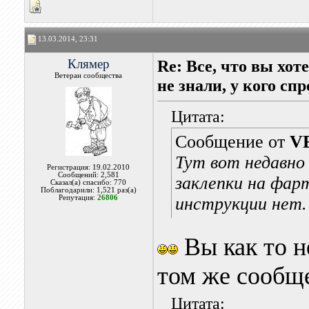
13.03.2014, 23:31
Клямер
Re: Все, что вы хо
Ветеран сообщества
не знали, у кого сп
Цитата:
Сообщение от
V
Тут вот недавн
Регистрация: 19.02.2010
Сообщений: 2,581
заклепки на фар
Сказал(а) спасибо: 770
Поблагодарили: 1,521 раз(а)
Репутация:
26806
инструкции нет. 
Вы как то не
том же сообще
Цитата: