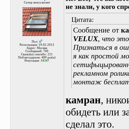
Супер консультант
не знали, у кого сп
Цитата:
Сообщение от
к
VELUX
, что эт
Пол:
Регистрация: 19.02.2013
Признаться в ош
Адрес: Москва
Сообщений: 700
я как простой м
Сказал(а) спасибо: 221
Поблагодарили: 489 раз(а)
Репутация:
34347
сетифыцырованны
рекламном ролике
монтаж бесплат
камран
, нико
обидеть или з
сделал это.