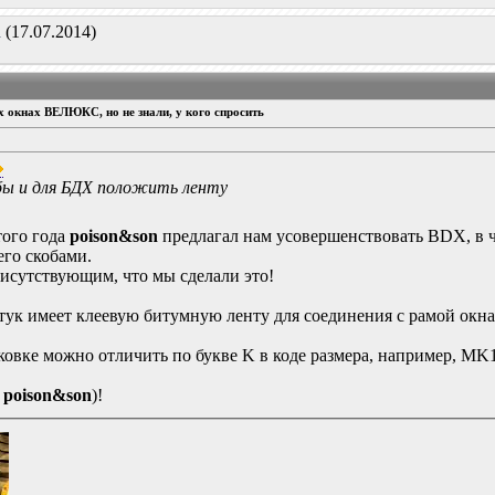
n
(17.07.2014)
ых окнах ВЕЛЮКС, но не знали, у кого спросить
 бы и для БДХ положить ленту
того года
poison&son
предлагал нам усовершенствовать BDX, в ча
его скобами.
рисутствующим, что мы сделали это!
к имеет клеевую битумную ленту для соединения с рамой окна 
овке можно отличить по букве K в коде размера, например, MK10
.
poison&son
)!