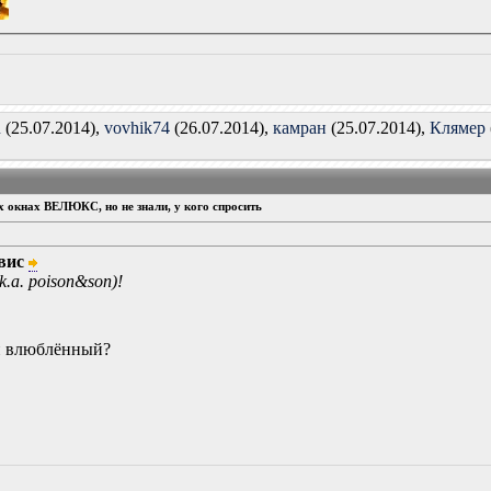
n
(25.07.2014),
vovhik74
(26.07.2014),
камран
(25.07.2014),
Клямер
ых окнах ВЕЛЮКС, но не знали, у кого спросить
вис
k.a. poison&son)!
ой влюблённый?