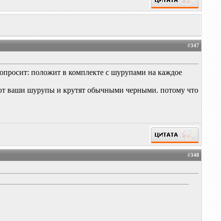
#
347
попросит: положит в комплекте с шурупами на каждое
ают ваши шурупы и крутят обычными черными. потому что
#
348