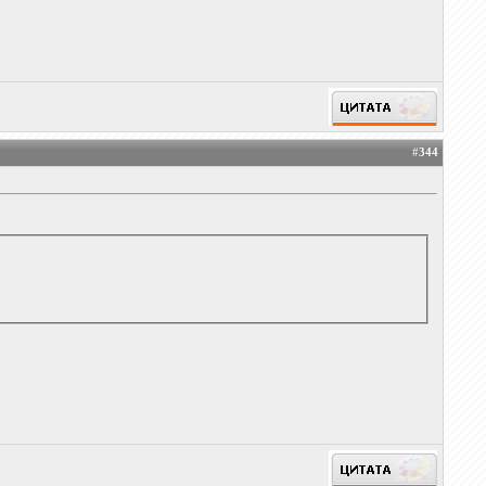
#
344