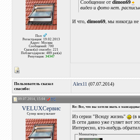
Сообщение от
dimon69
видео и фото нет. распис
И что,
dimon69
, мы никогда не
Пол:
Регистрация: 19.02.2013
Адрес: Москва
Сообщений: 700
Сказал(а) спасибо: 221
Поблагодарили: 489 раз(а)
Репутация:
34347
Пользователь сказал
Alex11
(07.07.2014)
cпасибо:
09.07.2014, 15:04
VELUXСервис
Re: Все, что вы хотели знать о мансардн
Супер консультант
Из серии "Всюду жизнь"
(в 
В сети давно уже гуляет вот эт
Интересно, кто-нибудь обрати
Миниатюры