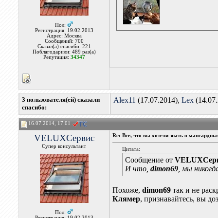
Пол:
Регистрация: 19.02.2013
Адрес: Москва
Сообщений: 700
Сказал(а) спасибо: 221
Поблагодарили: 489 раз(а)
Репутация:
34347
3 пользователя(ей) сказали
Alex11
(17.07.2014),
Lex
(14.07
cпасибо:
16.07.2014, 17:01
VELUXСервис
Re: Все, что вы хотели знать о мансардн
Супер консультант
Цитата:
Сообщение от
VELUXСер
И что,
dimon69
, мы никог
Похоже,
dimon69
так и не раск
Клямер
, признавайтесь, вы д
Пол:
Регистрация: 19.02.2013