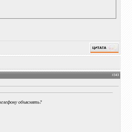
#
343
 телефону объяснять?