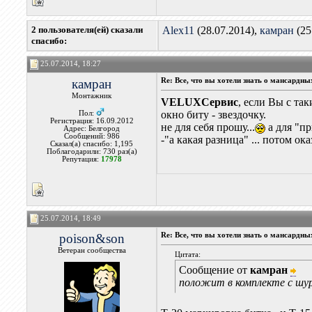
2 пользователя(ей) сказали
Alex11
(28.07.2014),
камран
(25
cпасибо:
25.07.2014, 18:27
камран
Re: Все, что вы хотели знать о мансардн
Монтажник
VELUXСервис
, если Вы с та
окно биту - звездочку.
Пол:
Регистрация: 16.09.2012
не для себя прошу...
а для "п
Адрес: Белгород
Сообщений: 986
-"а какая разница" ... потом ок
Сказал(а) спасибо: 1,195
Поблагодарили: 730 раз(а)
Репутация:
17978
25.07.2014, 18:49
poison&son
Re: Все, что вы хотели знать о мансардн
Ветеран сообщества
Цитата:
Сообщение от
камран
положит в комплекте с шур