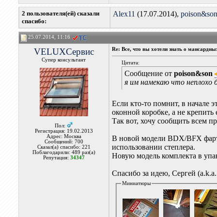
2 пользователя(ей) сказали
Alex11
(17.07.2014),
poison&so
cпасибо:
25.07.2014, 11:16
VELUXСервис
Re: Все, что вы хотели знать о мансардн
Супер консультант
Цитата:
Сообщение от
poison&son
я им намекаю что неплохо
Если кто-то помнит, в начале э
оконной коробке, а не крепить 
Так вот, хочу сообщить всем п
Пол:
Регистрация: 19.02.2013
Адрес: Москва
В новой модели BDX/BFX фарту
Сообщений: 700
использовании степлера.
Сказал(а) спасибо: 221
Поблагодарили: 489 раз(а)
Новую модель комплекта в упак
Репутация:
34347
Спасибо за идею, Сергей (a.k.a
Миниатюры