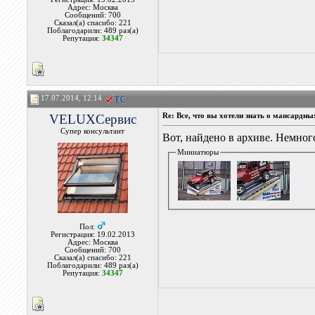
Адрес: Москва
Сообщений: 700
Сказал(а) спасибо: 221
Поблагодарили: 489 раз(а)
Репутация:
34347
17.07.2014, 12:14
VELUXСервис
Re: Все, что вы хотели знать о мансардн
Супер консультант
Вот, найдено в архиве. Немног
Миниатюры
Пол:
Регистрация: 19.02.2013
Адрес: Москва
Сообщений: 700
Сказал(а) спасибо: 221
Поблагодарили: 489 раз(а)
Репутация:
34347