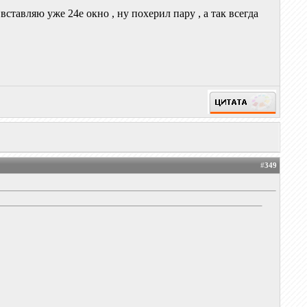
 вставляю уже 24е окно , ну похерил пару , а так всегда
#
349