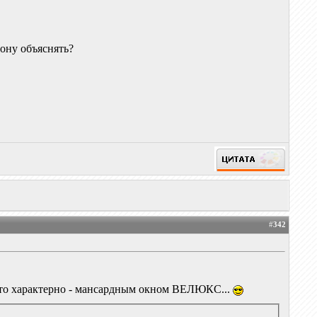
фону объяснять?
#
342
 что характерно - мансардным окном ВЕЛЮКС...