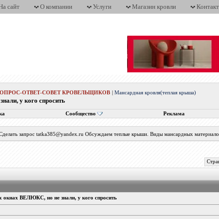
На сайт
О компании
Услуги
Магазин кровли
Контак
ВОПРОС-ОТВЕТ-СОВЕТ КРОВЕЛЬЩИКОВ
|
Мансардная кровля(теплая крыша)
знали, у кого спросить
ка
Сообщество
Реклама
 Сделать запрос tatka385@yandex.ru Обсуждаем теплые крыши. Виды мансардных материалов
Стра
ых окнах ВЕЛЮКС, но не знали, у кого спросить