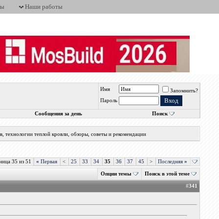
ты
Наши работы
Имя
Запомнить?
Пароль
Сообщения за день
Поиск
, технологии теплой кровли, обзоры, советы и рекомендации
ница 35 из 51
«
Первая
<
25
33
34
35
36
37
45
>
Последняя
»
Опции темы
Поиск в этой теме
#
341