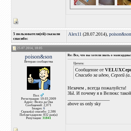
5 пользователя(ей) сказали
Alex11
(28.07.2014),
poison&so
cпасибо:
25.07.2014, 18:05
poison&son
Re: Все, что вы хотели знать о мансардн
Ветеран сообщества
Цитата:
Сообщение от
VELUXСер
Спасибо за идею, Сергей (a.
Незачем , всегда пожалуйста!
ЗЫ. И почему я в Велюкс так
Пол:
__________________
Регистрация: 19.03.2009
Адрес: Волга да Ока
above us only sky
Сообщений: 2,071
Images:
6
Сказал(а) спасибо: 2,586
Поблагодарили: 832 раз(а)
Репутация:
31841