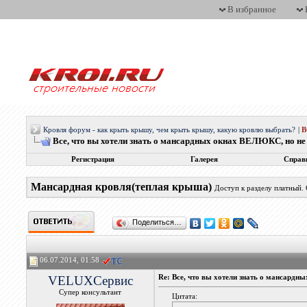
В избранное
Кровля форум - как крыть крышу, чем крыть крышу, какую кровлю выбрать?
|
Все, что вы хотели знать о мансардных окнах ВЕЛЮКС, но не 
Регистрация
Галерея
Справ
Мансардная кровля(теплая крыша)
Доступ к разделу платный.
Поделиться…
06.07.2014, 01:58
VELUXСервис
Re: Все, что вы хотели знать о мансардн
Супер консультант
Цитата: