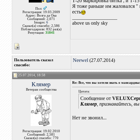
Т-20 маркировка битка , и Т-15
Я тоже раньше им жаловался "
Пол:
есть
Регистрация: 19.03.2009
Адрес: Волга да Ока
__________________
Сообщений: 2,071
above us only sky
Images:
6
Сказал(а) спасибо: 2,586
Поблагодарили: 832 раз(а)
Репутация:
31841
Пользователь сказал
Neewel
(27.07.2014)
cпасибо:
25.07.2014, 18:58
Клямер
Re: Все, что вы хотели знать о мансардн
Ветеран сообщества
Цитата:
Сообщение от
VELUXСер
Клямер
, признавайтесь, в
Нет не звонил...
Регистрация: 19.02.2010
Сообщений: 2,581
Сказал(а) спасибо: 770