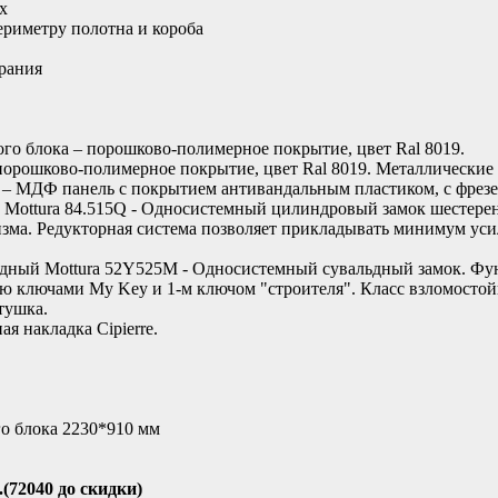
х
ериметру полотна и короба
рания
ого блока – порошково-полимерное покрытие, цвет Ral 8019.
порошково-полимерное покрытие, цвет Ral 8019. Металлические 
 – МДФ панель с покрытием антивандальным пластиком, с фрезер
Mottura 84.515Q - Односистемный цилиндровый замок шестеренч
зма. Редукторная система позволяет прикладывать минимум уси
ьдный Mottura 52Y525M - Односистемный сувальдный замок. Фу
-ю ключами My Key и 1-м ключом "строителя". Класс взломостойк
ртушка.
я накладка Cipierre.
го блока 2230*910 мм
.(72040 до скидки)