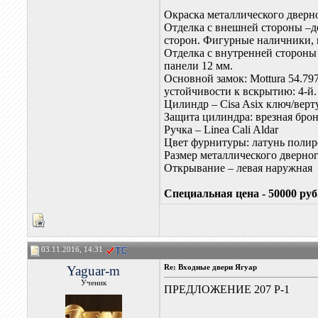
Окраска металлического дверн
Отделка с внешней стороны –де
сторон. Фигурные наличники, к
Отделка с внутренней стороны
панели 12 мм.
Основной замок: Mottura 54.7
устойчивости к вскрытию: 4-й.
Цилиндр – Cisa Asix ключ/вер
Защита цилиндра: врезная брон
Ручка – Linea Cali Aldar
Цвет фурнитуры: латунь поли
Размер металлического дверно
Открывание – левая наружная
Специальная цена - 50000 руб
03.11.2016, 14:31
Yaguar-m
Re: Входные двери Ягуар
Ученик
ПРЕДЛОЖЕНИЕ 207 Р-1