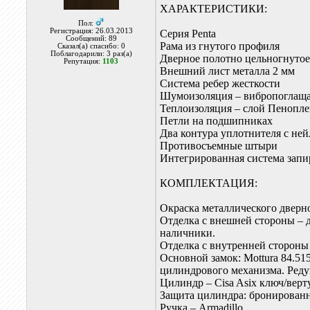
ХАРАКТЕРИСТИКИ:
Пол:
Регистрация: 26.03.2013
Серия Penta
Сообщений: 89
Рама из гнутого профиля
Сказал(а) спасибо: 0
Поблагодарили: 3 раз(а)
Дверное полотно цельногнуто
Репутация:
1103
Внешний лист металла 2 мм
Система ребер жесткости
Шумоизоляция – вибропоглаща
Теплоизоляция – слой Пенопле
Петли на подшипниках
Два контура уплотнителя с не
Противосъемные штыри
Интегрированная система запи
КОМПЛЕКТАЦИЯ:
Окраска металлического дверн
Отделка с внешней стороны – 
наличники.
Отделка с внутренней стороны
Основной замок: Mottura 84.51
цилиндрового механизма. Реду
Цилиндр – Cisa Asix ключ/вер
Защита цилиндра: бронированна
Ручка – Armadillo.