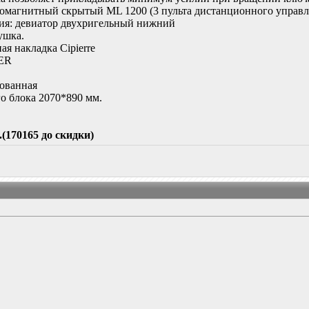
омагнитный скрытый ML 1200 (3 пульта дистанционного управле
ия: девиатор двухригельный нижний
ушка.
я накладка Cipierre
XER
рованная
о блока 2070*890 мм.
.(170165 до скидки)