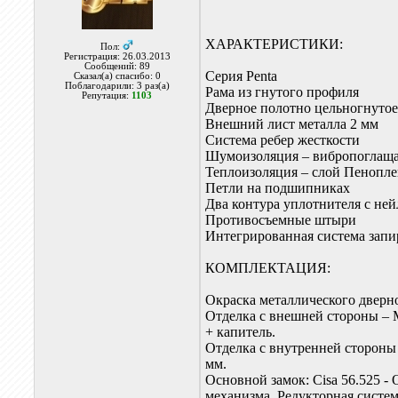
ХАРАКТЕРИСТИКИ:
Пол:
Регистрация: 26.03.2013
Сообщений: 89
Серия Penta
Сказал(а) спасибо: 0
Поблагодарили: 3 раз(а)
Рама из гнутого профиля
Репутация:
1103
Дверное полотно цельногнуто
Внешний лист металла 2 мм
Система ребер жесткости
Шумоизоляция – вибропоглаща
Теплоизоляция – слой Пенопле
Петли на подшипниках
Два контура уплотнителя с не
Противосъемные штыри
Интегрированная система запи
КОМПЛЕКТАЦИЯ:
Окраска металлического дверн
Отделка с внешней стороны – 
+ капитель.
Отделка с внутренней стороны
мм.
Основной замок: Cisa 56.525 
механизма. Редукторная систе