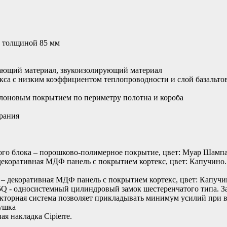
е толщиной 85 мм
ющий материал, звукоизолирующий материал
кса с низким коэффициентом теплопроводности и слой базальто
йлоновым покрытием по периметру полотна и короба
рания
ого блока – порошково-полимерное покрытие, цвет: Муар Шампа
декоративная МДФ панель с покрытием кортекс, цвет: Капучино
 – декоративная МДФ панель с покрытием кортекс, цвет: Капучи
5Q - односистемный цилиндровый замок шестеренчатого типа. За
кторная система позволяет прикладывать минимум усилий при в
тушка
я накладка Cipierre.