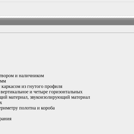
итвором и наличником
 мм
 каркасом из гнутого профиля
о вертикальное и четыре горизонтальных
ий материал, звукоизолирующий материал
х
ериметру полотна и короба
рания