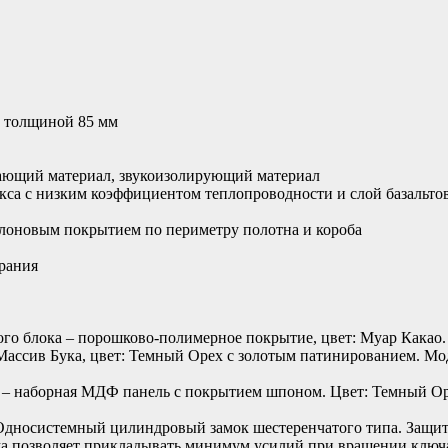
е толщиной 85 мм
ющий материал, звукоизолирующий материал
кса с низким коэффициентом теплопроводности и слой базальто
йлоновым покрытием по периметру полотна и короба
рания
ого блока – порошково-полимерное покрытие, цвет: Муар Какао.
Массив Бука, цвет: Темный Орех с золотым патинированием. М
 – наборная МДФ панель с покрытием шпоном. Цвет: Темный Ор
- Односистемный цилиндровый замок шестеренчатого типа. Защит
ма позволяет прикладывать минимум усилий при вращении ключа