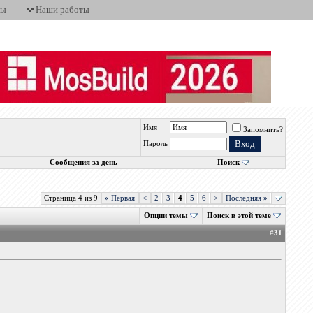
ты
Наши работы
Имя
Запомнить?
Пароль
Сообщения за день
Поиск
Страница 4 из 9
«
Первая
<
2
3
4
5
6
>
Последняя
»
Опции темы
Поиск в этой теме
#
31