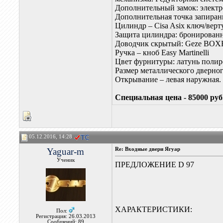
Дополнительный замок: электр
Дополнительная точка запиран
Цилиндр – Cisa Asix ключ/верт
Защита цилиндра: бронированна
Доводчик скрытый: Geze BO
Ручка – кноб Easy Martinelli
Цвет фурнитуры: латунь поли
Размер металлического дверног
Открывание – левая наружная.
Специальная цена - 85000 руб
05.12.2016, 14:28
Yaguar-m
Re: Входные двери Ягуар
Ученик
ПРЕДЛОЖЕНИЕ D 97
ХАРАКТЕРИСТИКИ:
Пол:
Регистрация: 26.03.2013
Сообщений: 89