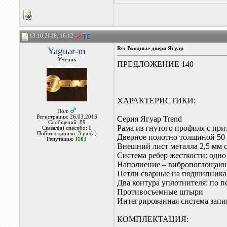
13.10.2016, 16:12
Yaguar-m
Re: Входные двери Ягуар
Ученик
ПРЕДЛОЖЕНИЕ 140
ХАРАКТЕРИСТИКИ:
Пол:
Регистрация: 26.03.2013
Серия Ягуар Trend
Сообщений: 89
Рама из гнутого профиля с пр
Сказал(а) спасибо: 0
Поблагодарили: 3 раз(а)
Дверное полотно толщиной 50
Репутация:
1103
Внешний лист металла 2,5 мм с
Система ребер жесткости: одн
Наполнение – вибропоглощающ
Петли сварные на подшипника
Два контура уплотнителя: по п
Противосъемные штыри
Интегрированная система запи
КОМПЛЕКТАЦИЯ: