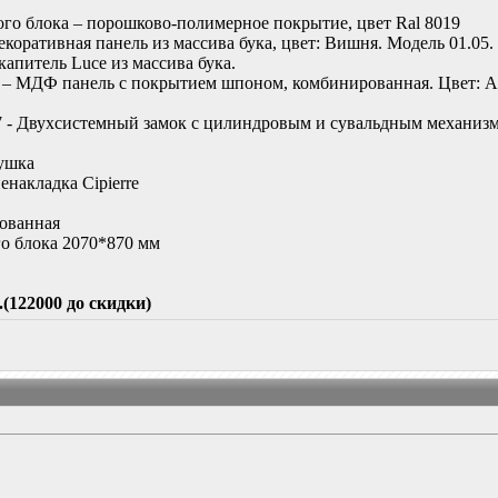
ого блока – порошково-полимерное покрытие, цвет Ral 8019
коративная панель из массива бука, цвет: Вишня. Модель 01.05
апитель Luce из массива бука.
 – МДФ панель с покрытием шпоном, комбинированная. Цвет: Ан
97 - Двухсистемный замок с цилиндровым и сувальдным механизм
тушка
енакладка Cipierre
рованная
го блока 2070*870 мм
.(122000 до скидки)