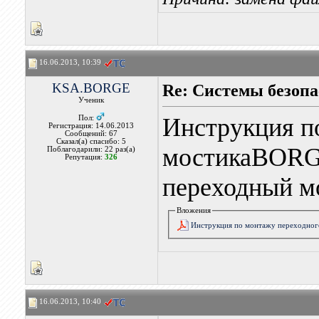
16.06.2013, 10:39
KSA.BORGE
Re: Системы безоп
Ученик
Инструкция п
Пол:
Регистрация: 14.06.2013
Сообщений: 67
Сказал(а) спасибо: 5
мостикаBORG
Поблагодарили: 22 раз(а)
Репутация:
326
переходный м
Вложения
Инструкция по монтажу переходног
16.06.2013, 10:40