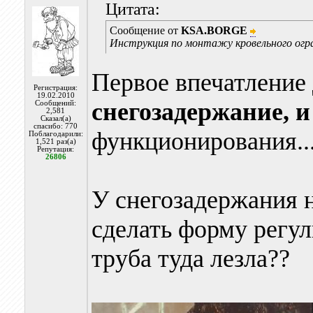
Цитата:
Сообщение от
KSA.BORGE
Инструкция по монтажу кровельного огр
Первое впечатление д
Регистрация:
19.02.2010
снегозадержание, 
Сообщений:
2,581
Сказал(а)
спасибо: 770
функционирования...
Поблагодарили:
1,521 раз(а)
Репутация:
26806
У снегозадержания 
сделать форму регул
труба туда лезла??