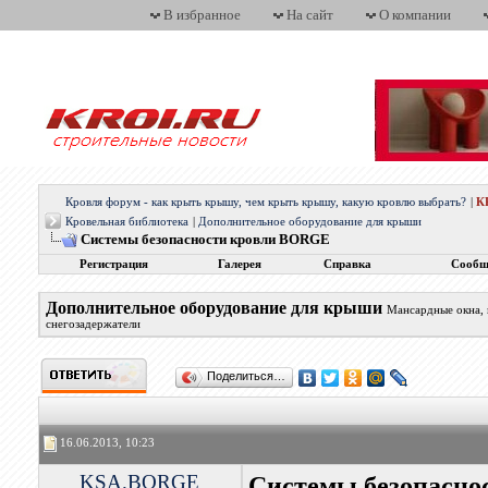
В избранное
На сайт
О компании
Кровля форум - как крыть крышу, чем крыть крышу, какую кровлю выбрать?
|
К
Кровельная библиотека
|
Дополнительное оборудование для крыши
Системы безопасности кровли BORGE
Регистрация
Галерея
Справка
Сообщ
Дополнительное оборудование для крыши
Мансардные окна, 
снегозадержатели
Поделиться…
16.06.2013, 10:23
KSA.BORGE
Системы безопасн