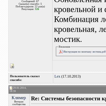
Сообщений: 67
Сказал(а) спасибо: 5
кровельной и
Поблагодарили: 22 раз(а)
Репутация:
326
Комбинация л
кровельная, л
мостик.
Вложения
Инструкция по монтажу лестниц.pdf
Пользователь сказал
Lex
(17.10.2013)
cпасибо:
29.01.2014,
18:39
Клямер
Re: Системы безопасности
Ветеран
сообщества