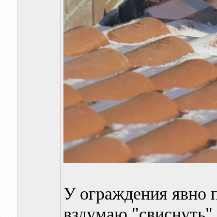
У ограждения явно п
вздумаю "свиснуть" 