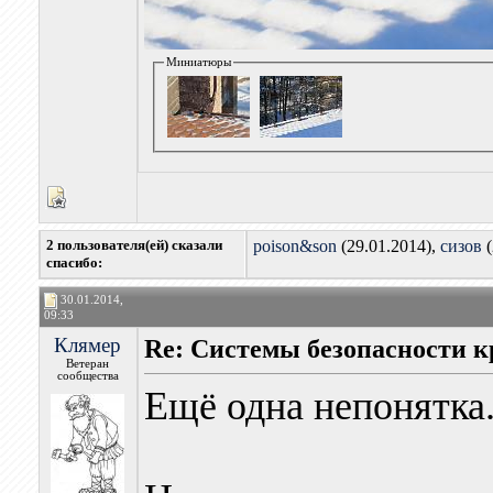
Миниатюры
2 пользователя(ей) сказали
poison&son
(29.01.2014),
сизов
(
cпасибо:
30.01.2014,
09:33
Клямер
Re: Системы безопасности
Ветеран
сообщества
Ещё одна непонятка.