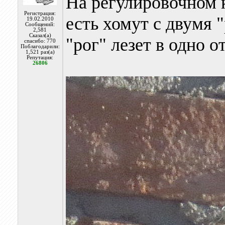
На регулировочном к
Регистрация:
есть хомут с двумя "
19.02.2010
Сообщений:
2,581
Сказал(а)
"рог" лезет в одно о
спасибо: 770
Поблагодарили:
1,521 раз(а)
Репутация:
26806