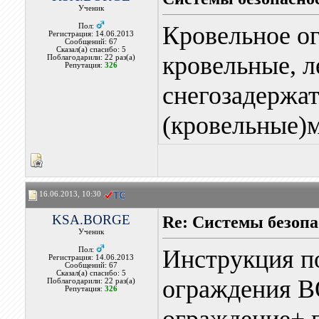
Ученик
Кровельное о
Пол:
Регистрация: 14.06.2013
Сообщений: 67
Сказал(а) спасибо: 5
кровельные, 
Поблагодарили: 22 раз(а)
Репутация:
326
снегозадержат
(кровельные)
16.06.2013, 10:30
KSA.BORGE
Re: Системы безоп
Ученик
Инструкция п
Пол:
Регистрация: 14.06.2013
Сообщений: 67
Сказал(а) спасибо: 5
ограждения 
Поблагодарили: 22 раз(а)
Репутация:
326