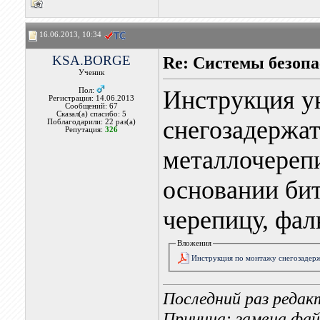
16.06.2013, 10:34
KSA.BORGE
Re: Системы безоп
Ученик
Инструкция у
Пол:
Регистрация: 14.06.2013
Сообщений: 67
Сказал(а) спасибо: 5
снегозадержа
Поблагодарили: 22 раз(а)
Репутация:
326
металлочереп
основании би
черепицу, фа
Вложения
Инструкция по монтажу снегозадерж
Последний раз редак
Причина: замена фай