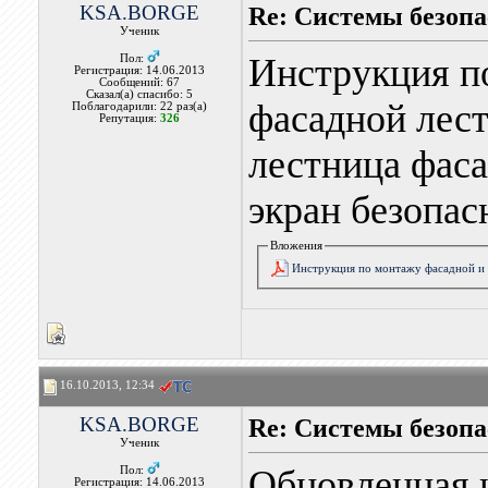
KSA.BORGE
Re: Системы безоп
Ученик
Инструкция п
Пол:
Регистрация: 14.06.2013
Сообщений: 67
Сказал(а) спасибо: 5
фасадной лес
Поблагодарили: 22 раз(а)
Репутация:
326
лестница фаса
экран безопа
Вложения
Инструкция по монтажу фасадной и 
16.10.2013, 12:34
KSA.BORGE
Re: Системы безоп
Ученик
Обновленная 
Пол:
Регистрация: 14.06.2013