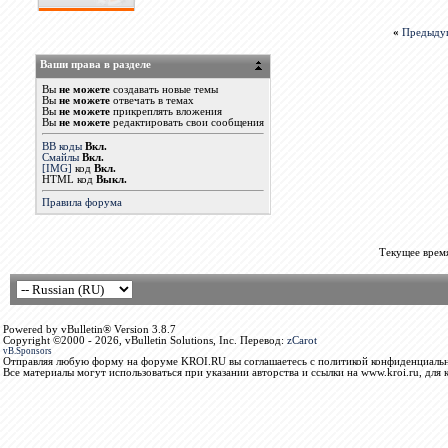
«
Предыду
Ваши права в разделе
Вы
не можете
создавать новые темы
Вы
не можете
отвечать в темах
Вы
не можете
прикреплять вложения
Вы
не можете
редактировать свои сообщения
BB коды
Вкл.
Смайлы
Вкл.
[IMG]
код
Вкл.
HTML код
Выкл.
Правила форума
Текущее врем
Powered by vBulletin® Version 3.8.7
Copyright ©2000 - 2026, vBulletin Solutions, Inc. Перевод:
zCarot
vB.Sponsors
Отправляя любую форму на форуме KROI.RU вы соглашаетесь с политикой конфиденциальн
Все материалы могут использоваться при указании авторства и ссылки на www.kroi.ru, для 