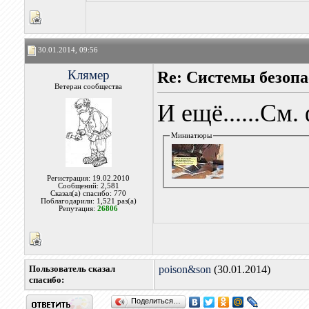
30.01.2014, 09:56
Клямер
Re: Системы безоп
Ветеран сообщества
И ещё......См.
Миниатюры
Регистрация: 19.02.2010
Сообщений: 2,581
Сказал(а) спасибо: 770
Поблагодарили: 1,521 раз(а)
Репутация:
26806
Пользователь сказал
poison&son
(30.01.2014)
cпасибо:
Поделиться…