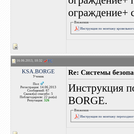
ограждение+ 
ограждение+ 
Вложения
Инструкция по монтажу кровельног
16.06.2013, 10:32
KSA.BORGE
Re: Системы безоп
Ученик
Инструкция п
Пол:
Регистрация: 14.06.2013
Сообщений: 67
Сказал(а) спасибо: 5
BORGE.
Поблагодарили: 22 раз(а)
Репутация:
326
Вложения
Инструкция по монтажу переходног