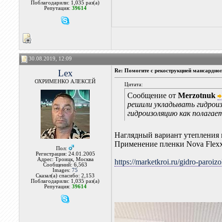
Поблагодарили: 1,035 раз(а)
Репутация:
39614
30.08.2019, 12:09
Lex
Re: Помогите с рекострукцией мансардно
ОХРИМЕНКО АЛЕКСЕЙ
Цитата:
Сообщение от
Merzotnuk
решили укладывать гидрои
гидроизоляцию как полагае
Наглядный вариант утепления 
Применение пленки Nova Flexx.
Пол:
Регистрация: 24.01.2005
Адрес: Троицк, Москва
https://marketkroi.ru/gidro-paroizo
Сообщений: 6,563
Images:
75
Сказал(а) спасибо: 2,153
Поблагодарили: 1,035 раз(а)
Репутация:
39614