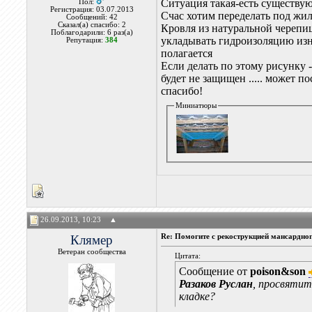
Ситуация такая-есть существу
Пол:
Регистрация: 03.07.2013
Счас хотим переделать под жи
Сообщений: 42
Сказал(а) спасибо: 2
Кровля из натуральной черепиц
Поблагодарили: 6 раз(а)
укладывать гидроизоляцию изну
Репутация:
384
полагается
Если делать по этому рисунку -
будет не защищен ..... может п
спасибо!
Миниатюры
26.09.2013, 10:23
▲
Клямер
Re: Помогите с рекострукцией мансардно
Ветеран сообщества
Цитата:
Сообщение от
poison&son
Разаков Руслан
, просвятит
кладке?