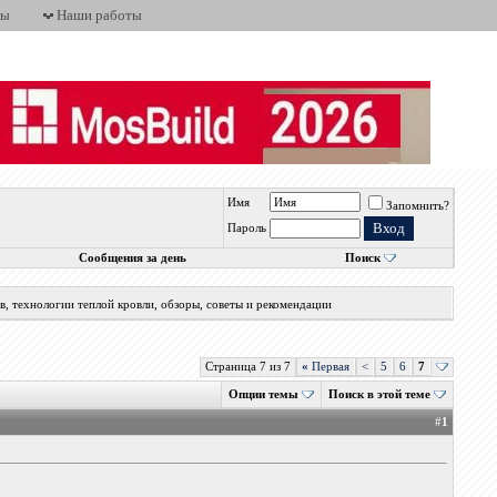
ты
Наши работы
Имя
Запомнить?
Пароль
Сообщения за день
Поиск
, технологии теплой кровли, обзоры, советы и рекомендации
Страница 7 из 7
«
Первая
<
5
6
7
Опции темы
Поиск в этой теме
#
1