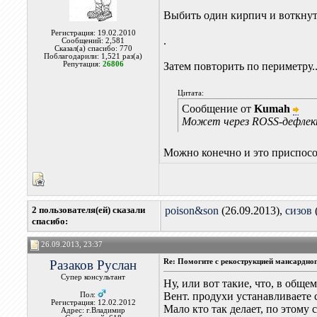
Выбить один кирпич и воткнуть
Регистрация: 19.02.2010
.
Сообщений: 2,581
Сказал(а) спасибо: 770
Поблагодарили: 1,521 раз(а)
Репутация:
26806
Затем повторить по периметру..
Цитата:
Сообщение от
Kumah
Может через ROSS-дефлекто
Можно конечно и это приспособи
2 пользователя(ей) сказали
poison&son
(26.09.2013),
сизов
cпасибо:
26.09.2013, 23:37
Разаков Руслан
Re: Помогите с рекострукцией мансардно
Супер консультант
Ну, или вот такие, что, в обще
Вент. продухи устанавливаете 
Пол:
Регистрация: 12.02.2012
Мало кто так делает, по этому 
Адрес: г.Владимир