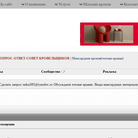
На сайт
О компании
Услуги
Магазин кровли
Контак
ВОПРОС-ОТВЕТ-СОВЕТ КРОВЕЛЬЩИКОВ
|
Мансардная кровля(теплая крыша)
ка
Сообщество
Реклама
 Сделать запрос tatka385@yandex.ru Обсуждаем теплые крыши. Виды мансардных материалов
помещения