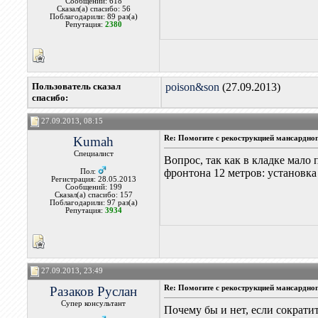
Сообщений: 618
Сказал(а) спасибо: 56
Поблагодарили: 89 раз(а)
Репутация:
2380
Пользователь сказал
poison&son
(27.09.2013)
cпасибо:
27.09.2013, 08:15
Kumah
Re: Помогите с рекострукцией мансардно
Специалист
Вопрос, так как в кладке мало
фронтона 12 метров: установка 
Пол:
Регистрация: 28.05.2013
Сообщений: 199
Сказал(а) спасибо: 157
Поблагодарили: 97 раз(а)
Репутация:
3934
27.09.2013, 23:49
Разаков Руслан
Re: Помогите с рекострукцией мансардно
Супер консультант
Почему бы и нет, если сократит