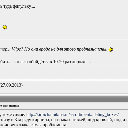
 туда фигульку....
..
ры Vilpe? Но они вроде не для этого предназначены.
ть.... только обойдётся в 10-20 раз дороже....
(27.09.2013)
го помещения
м, тоже самое:
http://kirpich.unikma.ru/assortiment...ilating_boxes/
снизу в 3-м ряду кирпича, на стыках этажей, под кровлей, под и
слоистая кладка самая проблемная.