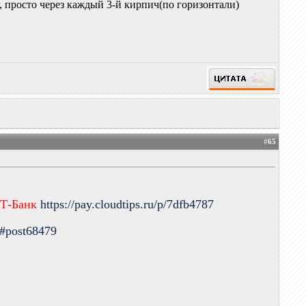
г, просто через каждый 3-й кирпич(по горизонтали)
#
65
 Т-Банк
https://pay.cloudtips.ru/p/7dfb4787
9#post68479