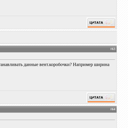
#
63
устанавливать данные вент.коробочки? Например ширина
#
64