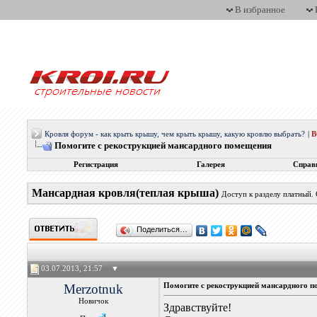
В избранное
Кровля форум - как крыть крышу, чем крыть крышу, какую кровлю выбрать?
|
Помогите с рекострукцией мансардного помещения
Регистрация
Галерея
Справ
Мансардная кровля(теплая крыша)
Доступ к разделу платный.
Поделиться…
03.07.2013, 21:57
▼
Merzotnuk
Помогите с рекострукцией мансардного 
Новичок
Здравствуйте!