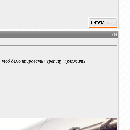
#
66
и чтоб демонтировать черепицу и уложить