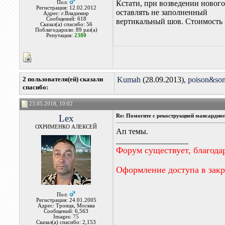
Кстати, при возведении нового
Пол:
Регистрация: 12.02.2012
оставлять не заполненный
Адрес: г.Владимир
Сообщений: 618
вертикальный шов. Стоимость м
Сказал(а) спасибо: 56
Поблагодарили: 89 раз(а)
Репутация:
2380
2 пользователя(ей) сказали
Kumah
(28.09.2013),
poison&so
cпасибо:
23.05.2018, 10:02
Lex
Re: Помогите с рекострукцией мансардно
ОХРИМЕНКО АЛЕКСЕЙ
Ап темы.
__________________
Форум существует, благода
Оформление доступа в зак
Пол:
Регистрация: 24.01.2005
Адрес: Троицк, Москва
Сообщений: 6,563
Images:
75
Сказал(а) спасибо: 2,153