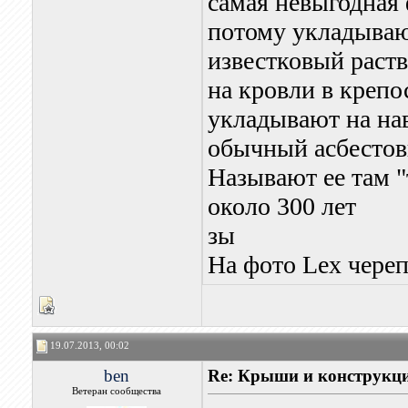
самая невыгодная
потому укладываю
известковый раств
на кровли в крепо
укладывают на нав
обычный асбесто
Называют ее там "
около 300 лет
зы
На фото Lex чере
19.07.2013, 00:02
ben
Re: Крыши и конструкц
Ветеран сообщества