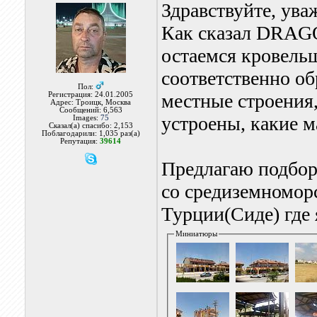
Здравствуйте, ува
Как сказал DRAGO
остаемся кровель
соответственно о
Пол:
местные строения,
Регистрация: 24.01.2005
Адрес: Троицк, Москва
Сообщений: 6,563
устроены, какие 
Images:
75
Сказал(а) спасибо: 2,153
Поблагодарили: 1,035 раз(а)
Репутация:
39614
Предлагаю подбор
со средиземномор
Турции(Сиде) где 
Миниатюры