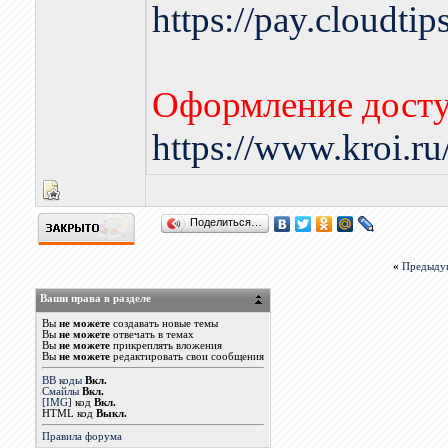
https://pay.cloudti
Оформление досту
https://www.kroi.r
Поделиться…
«
Предыду
Ваши права в разделе
Вы
не можете
создавать новые темы
Вы
не можете
отвечать в темах
Вы
не можете
прикреплять вложения
Вы
не можете
редактировать свои сообщения
BB коды
Вкл.
Смайлы
Вкл.
[IMG]
код
Вкл.
HTML код
Выкл.
Правила форума