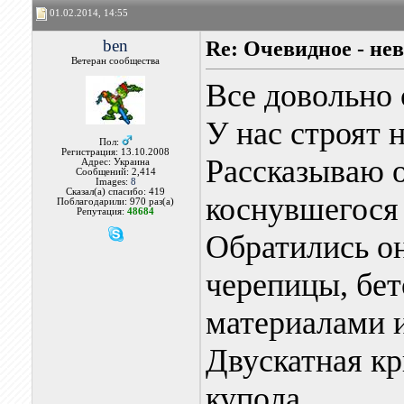
01.02.2014, 14:55
ben
Re: Очевидное - не
Ветеран сообщества
Все довольно 
У нас строят 
Пол:
Регистрация: 13.10.2008
Рассказываю о
Адрес: Украина
Сообщений: 2,414
Images:
8
Сказал(а) спасибо: 419
коснувшегося 
Поблагодарили: 970 раз(а)
Репутация:
48684
Обратились о
черепицы, бет
материалами 
Двускатная к
купола.