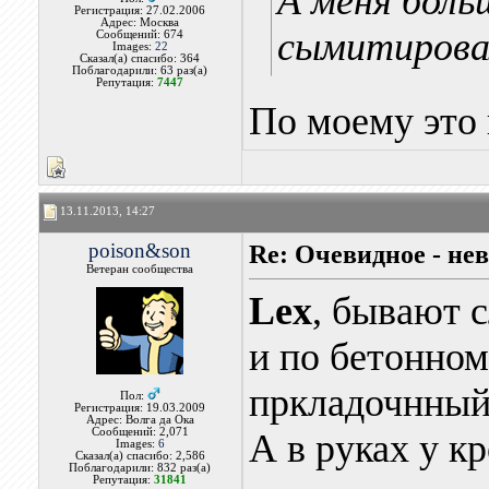
А меня боль
Регистрация: 27.02.2006
Адрес: Москва
сымитирова
Сообщений: 674
Images:
22
Сказал(а) спасибо: 364
Поблагодарили: 63 раз(а)
Репутация:
7447
По моему это 
13.11.2013, 14:27
poison&son
Re: Очевидное - не
Ветеран сообщества
Lex
, бывают 
и по бетонном
пркладочнный
Пол:
Регистрация: 19.03.2009
Адрес: Волга да Ока
Сообщений: 2,071
А в руках у к
Images:
6
Сказал(а) спасибо: 2,586
Поблагодарили: 832 раз(а)
Репутация:
31841