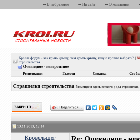
В избранное
На сайт
О компании
Кровля форум - как крыть крышу, чем крыть крышу, какую кровлю выбрать?
|
В
строительства
Очевидное - невероятное
Регистрация
Галерея
Справка
Сообщ
Страшилки строительства
Размещаем здесь всякого рода страшилки,
Поделиться…
13.11.2013, 12:14
Кровельщег
Re: Очевидное - не