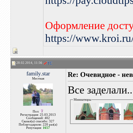
https://pay.cloudti
Оформление досту
https://www.kroi.r
28.02.2014, 11:56
family.star
Re: Очевидное - не
Местная
Все заделали..
Миниатюры
Пол:
Регистрация: 25.03.2013
Сообщений: 402
Сказал(а) спасибо: 327
Поблагодарили: 220 раз(а)
Репутация:
1657