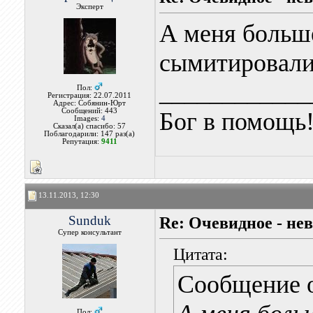
Эксперт
А меня больш
сымитировали
____________
Пол:
Регистрация: 22.07.2011
Адрес: Собянин-Юрт
Сообщений: 443
Бог в помощь
Images:
4
Сказал(а) спасибо: 57
Поблагодарили: 147 раз(а)
Репутация:
9411
13.11.2013, 12:30
Sunduk
Re: Очевидное - не
Супер консультант
Цитата:
Сообщение 
Пол: