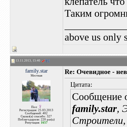
клепатель что
Таким огром
____________
above us only 
13.11.2013, 15:40
family.star
Re: Очевидное - не
Местная
Цитата:
Сообщение 
family.star
, 
Пол:
Регистрация: 25.03.2013
Сообщений: 402
Сказал(а) спасибо: 327
Строители, 
Поблагодарили: 220 раз(а)
Репутация:
1657