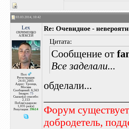
03.03.2014, 10:42
Lex
Re: Очевидное - невероятн
ОХРИМЕНКО
АЛЕКСЕЙ
Цитата:
Сообщение от
fa
Все заделали...
Пол:
Регистрация:
24.01.2005
обделали...
Адрес: Троицк,
Москва
Сообщений: 6,563
Images:
75
________________
Сказал(а) спасибо:
2,153
Поблагодарили:
Форум существует,
1,035 раз(а)
Репутация:
39614
добродетель, подд