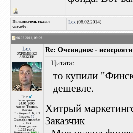
Пользователь сказал
Lex
(06.02.2014)
cпасибо:
06.02.2014, 09:06
Lex
Re: Очевидное - невероятн
ОХРИМЕНКО
АЛЕКСЕЙ
Цитата:
то купили "Финск
дешевле.
Пол:
Регистрация:
24.01.2005
Хитрый маркетинго
Адрес: Троицк,
Москва
Сообщений: 6,563
Images:
75
Заказчик
Сказал(а) спасибо:
2,153
Поблагодарили:
1,035 раз(а)
Репутация:
39614