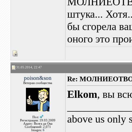
МОЛНИЕОТВО
штука... Хотя.
бы сгорела ва
оного это прои
31.05.2014, 22:47
poison&son
Re: МОЛНИЕОТВ
Ветеран сообщества
Elkom
, вы вс
____________
above us only 
Пол:
Регистрация: 19.03.2009
Адрес: Волга да Ока
Сообщений: 2,071
Images:
6