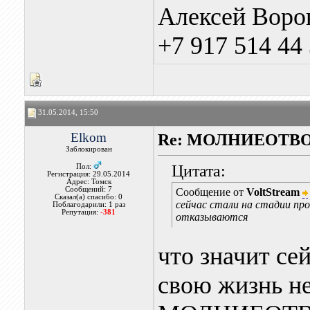
Алексей Воро
+7 917 514 44
31.05.2014, 15:50
Elkom
Re: МОЛНИЕОТВ
Заблокирован
Цитата:
Пол:
Регистрация: 29.05.2014
Адрес: Томск
Сообщений: 7
Сообщение от
VoltStream
Сказал(а) спасибо: 0
сейчас стали на стадии пр
Поблагодарили: 1 раз
Репутация:
-381
отказываются
что значит се
свою жизнь не