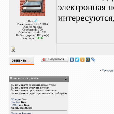
электронная п
интересуются,
Пол:
Регистрация: 19.02.2013
Адрес: Москва
Сообщений: 700
Сказал(а) спасибо: 221
Поблагодарили: 489 раз(а)
Репутация:
34347
Поделиться…
«
Предыду
Ваши права в разделе
Вы
не можете
создавать новые темы
Вы
не можете
отвечать в темах
Вы
не можете
прикреплять вложения
Вы
не можете
редактировать свои сообщения
BB коды
Вкл.
Смайлы
Вкл.
[IMG]
код
Вкл.
HTML код
Выкл.
Правила форума