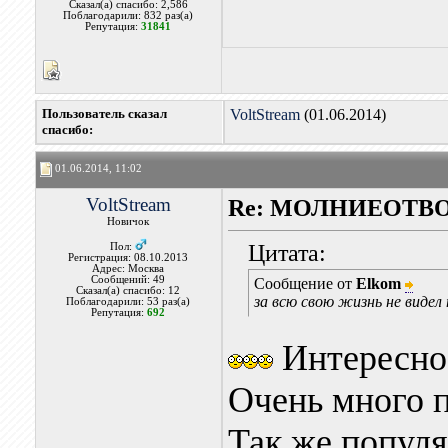
Сказал(а) спасибо: 2,586
Поблагодарили: 832 раз(а)
Репутация:
31841
Пользователь сказал
VoltStream
(01.06.2014)
cпасибо:
01.06.2014, 11:02
VoltStream
Re: МОЛНИЕОТВ
Новичок
Цитата:
Пол:
Регистрация: 08.10.2013
Адрес: Москва
Сообщений: 49
Сообщение от
Elkom
Сказал(а) спасибо: 12
за всю свою жизнь не вид
Поблагодарили: 53 раз(а)
Репутация:
692
Интересно т
Очень много 
Так же популя