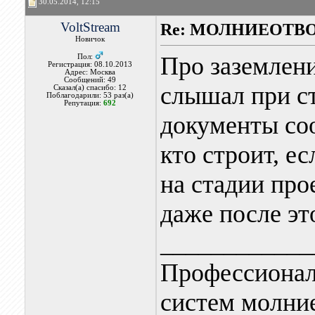
30.05.2014, 12:15
VoltStream
Re: МОЛНИЕОТВ
Новичок
Про заземлен
Пол:
Регистрация: 08.10.2013
Адрес: Москва
Сообщений: 49
слышал при ст
Сказал(а) спасибо: 12
Поблагодарили: 53 раз(а)
Репутация:
692
документы со
кто строит, ес
на стадии про
даже после эт
____________
Профессионал
систем молни