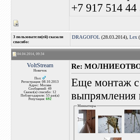
+7 917 514 44
3 пользователя(ей) сказали
DRAGOFOL
(28.03.2014),
Lex
(
cпасибо:
04.04.2014, 09:34
VoltStream
Re: МОЛНИЕОТВ
Новичок
Еще монтаж с
Пол:
Регистрация: 08.10.2013
Адрес: Москва
Сообщений: 49
выпрямления 
Сказал(а) спасибо: 12
Поблагодарили: 53 раз(а)
Репутация:
692
Миниатюры