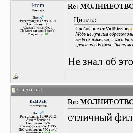
krom
Re: МОЛНИЕОТВ
Новичок
Цитата:
Пол:
Регистрация: 18.03.2014
Сообщений: 11
Сказал(а) спасибо: 0
Сообщение от
VoltStream
Поблагодарили: 3 раз(а)
Медь не лучшим образом вли
Репутация:
88
медь окисляется, и оксиды 
крепления должны быть ме
Не знал об это
21.04.2014, 16:52
камран
Re: МОЛНИЕОТВ
Монтажник
отличный фил
Пол:
Регистрация: 16.09.2012
Адрес: Белгород
Сообщений: 986
Сказал(а) спасибо: 1,195
Поблагодарили: 730 раз(а)
Репутация:
17978