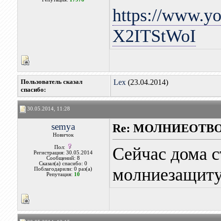
https://www.y
X2ITStWoI
Пользователь сказал
Lex
(23.04.2014)
cпасибо:
30.05.2014, 11:28
semya
Re: МОЛНИЕОТВ
Новичок
Сейчас дома с
Пол:
Регистрация: 30.05.2014
Сообщений: 8
Сказал(а) спасибо: 0
молниезащиту
Поблагодарили: 0 раз(а)
Репутация:
10