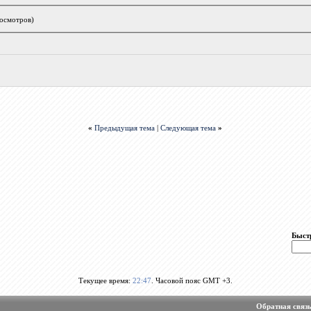
росмотров)
«
Предыдущая тема
|
Следующая тема
»
Быст
Текущее время:
22:47
. Часовой пояс GMT +3.
Обратная связ