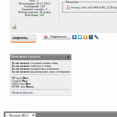
Пол:
Вложения
Регистрация: 26.11.2013
Сообщений: 129
montaj_nilite.pdf
(404.6 Кб, 2228 п
Сказал(а) спасибо: 3
Поблагодарили: 36 раз(а)
Репутация:
542
Поделиться…
Ваши права в разделе
Вы
не можете
создавать новые темы
Вы
не можете
отвечать в темах
Вы
не можете
прикреплять вложения
Вы
не можете
редактировать свои сообщения
BB коды
Вкл.
Смайлы
Вкл.
[IMG]
код
Вкл.
HTML код
Выкл.
Правила форума