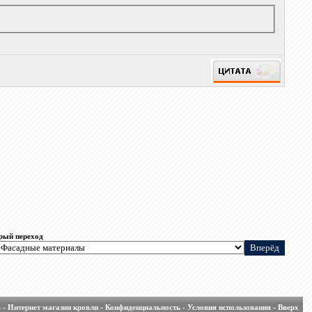
рый переход
ь
-
Интернет магазин кровли
-
Конфиденциальность
-
Условия использования
-
Вверх