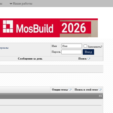
ты
Наши работы
Имя
Запомнить?
ериалы
Пароль
Сообщения за день
Поиск
Опции темы
Поиск в этой теме
#
1