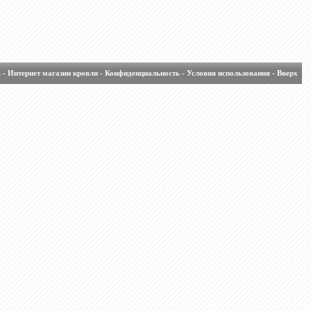
ь
-
Интернет магазин кровли
-
Конфиденциальность
-
Условия использования
-
Вверх