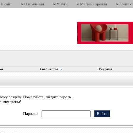
На сайт
О компании
Услуги
Магазин кровли
Контак
ка
Сообщество
Реклама
тому разделу. Пожалуйста, введите пароль.
ть включены!
Пароль: