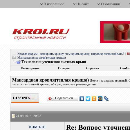
В избранное
На сайт
О компании
Кровля форум - как крыть крышу, чем крыть крышу, какую кровлю выбрать?
|
В
Мансардная кровля(теплая крыша)
Технология утепления скатных крыш
Регистрация
Галерея
Справка
Сообщ
Мансардная кровля(теплая крыша)
Доступ к разделу платный.
технологии теплой кровли, обзоры, советы и рекомендации
Поделиться…
21.04.2014, 20:02
камран
Re: Вопрос-уточнен