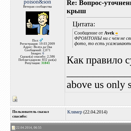
poison&son
Re: Вопрос-уточнен
Ветеран сообщества
крыш
Цитата:
Сообщение от
Avek
ФРОНТОНЫ ни с чем не связ
Пол:
фото, то есть усаживаются
Регистрация: 19.03.2009
Адрес: Волга да Ока
Сообщений: 2,071
Images:
6
Как правило с
Сказал(а) спасибо: 2,586
Поблагодарили: 832 раз(а)
Репутация:
31841
____________
above us only 
Пользователь сказал
Клямер
(22.04.2014)
cпасибо:
22.04.2014, 06:55