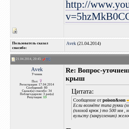
http://www.yo
v=5hzMkB0C
Пользователь сказал
Avek
(21.04.2014)
cпасибо:
21.04.2014, 20:45
Avek
Re: Вопрос-уточнен
Ученик
крыш
Пол:
Регистрация: 17.04.2014
Сообщений: 80
Цитата:
Сказал(а) спасибо: 34
Поблагодарили: 3 раз(а)
Репутация:
13
Сообщение от
poison&son
Если возмёте типа рукки (х
(плохой крюк ) то 500 мм ,
вульсту (закруглению) жело