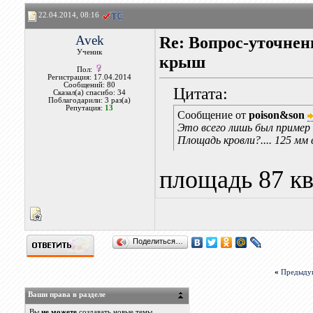
22.04.2014, 08:16
Avek
Re: Вопрос-уточнен
Ученик
крыш
Пол:
Регистрация: 17.04.2014
Сообщений: 80
Цитата:
Сказал(а) спасибо: 34
Поблагодарили: 3 раз(а)
Репутация:
13
Сообщение от
poison&son
Это всего лишь был пример 
Площадь кровли?.... 125 мм
площадь 87 кв.
Поделиться…
«
Предыду
Ваши права в разделе
Вы
не можете
создавать новые темы