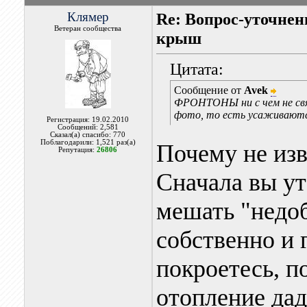
Клямер
Re: Вопрос-уточнен
Ветеран сообщества
крыш
Цитата:
Сообщение от
Avek
ФРОНТОНЫ ни с чем не связ
фото, то есть усаживаются
Регистрация: 19.02.2010
Сообщений: 2,581
Сказал(а) спасибо: 770
Поблагодарили: 1,521 раз(а)
Почему не изве
Репутация:
26806
Сначала вы ут
мешать "недоб
собственно и 
покроетесь, п
отопление дад