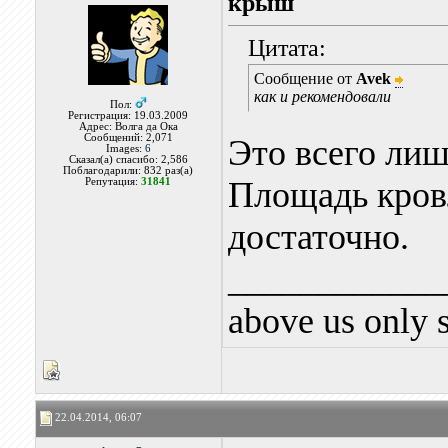
крыш
Цитата:
Сообщение от
Avek
как и рекомендовали
Пол:
Регистрация: 19.03.2009
Адрес: Волга да Ока
Сообщений: 2,071
Это всего лиш
Images:
6
Сказал(а) спасибо: 2,586
Поблагодарили: 832 раз(а)
Площадь кровл
Репутация:
31841
достаточно.
____________
above us only 
22.04.2014, 06:07