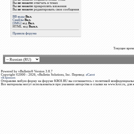
Вы
не можете
отвечать в темах
Вы
не можете
прикреплять вложения
Вы
не можете
редактировать свои сообщения
BB коды
Вкл.
Смайлы
Вкл.
[IMG]
код
Вкл.
HTML код
Выкл.
Правила форума
Текущее врем
Powered by vBulletin® Version 3.8.7
Copyright ©2000 - 2026, vBulletin Solutions, Inc. Перевод:
zCarot
vB.Sponsors
Отправляя любую форму на форуме KROI.RU вы соглашаетесь с политикой конфиденциальн
Все материалы могут использоваться при указании авторства и ссылки на www.kroi.ru, для 