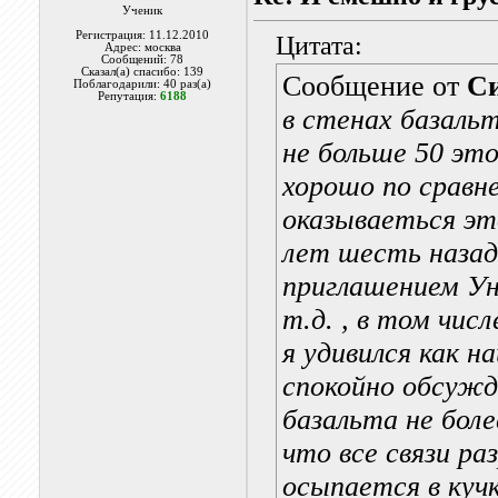
Ученик
Регистрация: 11.12.2010
Цитата:
Адрес: москва
Сообщений: 78
Сказал(а) спасибо: 139
Сообщение от
С
Поблагодарили: 40 раз(а)
Репутация:
6188
в стенах базаль
не больше 50 эт
хорошо по сравн
оказываеться эт
лет шесть назад
приглашением Ун
т.д. , в том чис
я удивился как 
спокойно обсужд
базальта не боле
что все связи р
осыпается в кучк