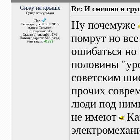
Сижу на крыше
Re: И смешно и гру
Супер консультант
Ну почемуже
Пол:
Регистрация: 03.02.2015
Адрес: Тольятти
Сообщений: 517
помрут но все
Сказал(а) спасибо: 176
Поблагодарили: 563 раз(а)
Репутация:
41222
ошибаться но 
половины "ур
советским шиф
прочих совре
люди под ним
не имеют
Как
электромехани