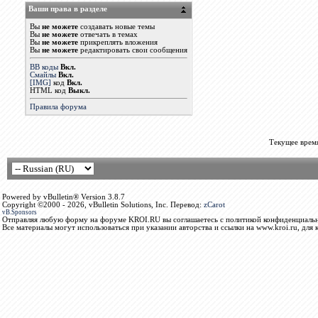
Ваши права в разделе
Вы
не можете
создавать новые темы
Вы
не можете
отвечать в темах
Вы
не можете
прикреплять вложения
Вы
не можете
редактировать свои сообщения
BB коды
Вкл.
Смайлы
Вкл.
[IMG]
код
Вкл.
HTML код
Выкл.
Правила форума
Текущее врем
Powered by vBulletin® Version 3.8.7
Copyright ©2000 - 2026, vBulletin Solutions, Inc. Перевод:
zCarot
vB.Sponsors
Отправляя любую форму на форуме KROI.RU вы соглашаетесь с политикой конфиденциальн
Все материалы могут использоваться при указании авторства и ссылки на www.kroi.ru, для 