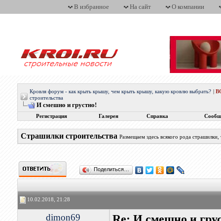
В избранное
На сайт
О компании
Кровля форум - как крыть крышу, чем крыть крышу, какую кровлю выбрать?
|
В
строительства
И смешно и грустно!
Регистрация
Галерея
Справка
Сообщ
Страшилки строительства
Размещаем здесь всякого рода страшилки,
Поделиться…
10.02.2018, 21:28
dimon69
Re: И смешно и гру