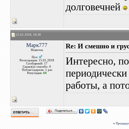
долговечней
25.02.2018, 18:38
Марк777
Re: И смешно и гру
Новичок
Интересно, по
Пол:
Регистрация: 15.01.2018
Сообщений: 17
Сказал(а) спасибо: 0
периодически 
Поблагодарили: 1 раз
Репутация:
60
работы, а пот
Поделиться…
«
Предыду