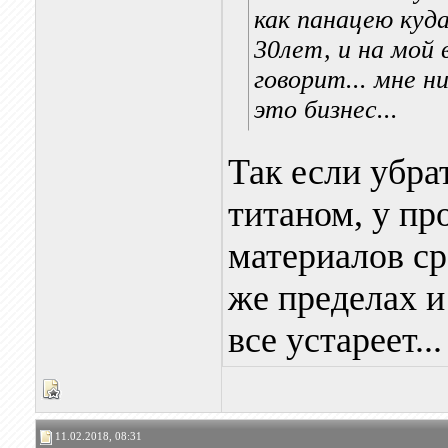
как панацею куда
30лет, и на мой 
говорит... мне н
это бизнес...
Так если убра
титаном, у пр
материалов с
же пределах и
все устареет...
11.02.2018, 08:31