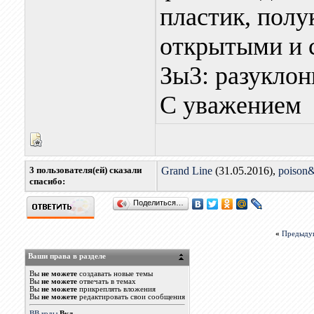
пластик, полу
открытыми и
Зы3: разуклон
С уважением
3 пользователя(ей) сказали
Grand Line
(31.05.2016),
poison
cпасибо:
Поделиться…
«
Предыду
Ваши права в разделе
Вы
не можете
создавать новые темы
Вы
не можете
отвечать в темах
Вы
не можете
прикреплять вложения
Вы
не можете
редактировать свои сообщения
BB коды
Вкл.