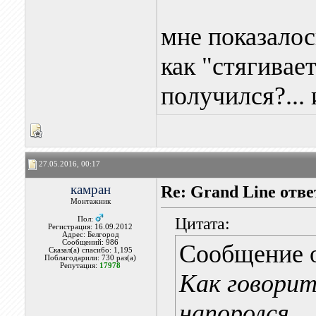
мне показалось
как "стягивает
получился?... 
27.05.2016, 00:17
камран
Re: Grand Line отв
Монтажник
Цитата:
Пол:
Регистрация: 16.09.2012
Адрес: Белгород
Сообщений: 986
Сообщение 
Сказал(а) спасибо: 1,195
Поблагодарили: 730 раз(а)
Репутация:
17978
Как говоритс
напоролся.