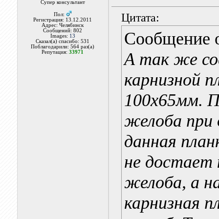
Супер консультант
Цитата:
Пол:
Регистрация: 13.12.2011
Адрес: Челябинск
Сообщений: 802
Сообщение 
Images:
13
Сказал(а) спасибо: 531
Поблагодарили: 564 раз(а)
Репутация:
33971
А так же с
карнизной п
100х65мм. П
желоба при 
данная план
не достает 
желоба, а н
карнизная п