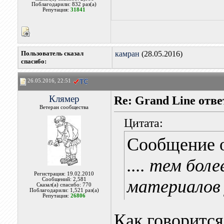
Поблагодарили: 832 раз(а)
Репутация:
31841
Пользователь сказал
камран
(28.05.2016)
cпасибо:
26.05.2016, 22:51
Клямер
Re: Grand Line отв
Ветеран сообщества
Цитата:
Сообщение 
.... тем бол
Регистрация: 19.02.2010
Сообщений: 2,581
материалов 
Сказал(а) спасибо: 770
Поблагодарили: 1,521 раз(а)
Репутация:
26806
Как говорится 