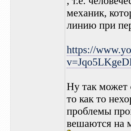
, т.е. человеч
механик, кото
линию при пер
https://www.y
v=Jqo5LKgeD
Ну так может
то как то нех
проблемы прои
вешаются на 