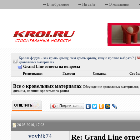
В избранное
На сайт
О компании
Кровля форум - как крыть крышу, чем крыть крышу, какую кровлю выбрать?
|
В
кровельных материалах
Grand Line ответы на вопросы
Регистрация
Галерея
Справка
Сообщ
Все о кровельных материалах
Обсуждение кровельных материалов, 
дизайна, новинки кровельного рынка
Поделиться…
26.05.2016, 17:03
vovhik74
Re: Grand Line отв