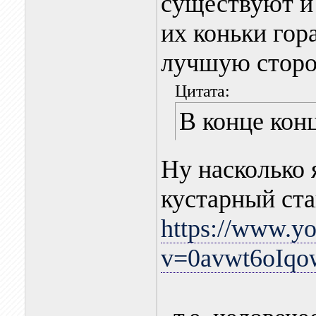
существуют и
их коньки гор
лучшую сторо
Цитата:
В конце кон
Ну насколько 
кустарный ста
https://www.y
v=0avwt6oIqo