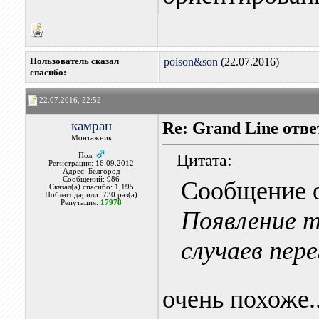
Пользователь сказал
poison&son
(22.07.2016)
cпасибо:
22.07.2016, 22:52
камран
Re: Grand Line отв
Монтажник
Цитата:
Пол:
Регистрация: 16.09.2012
Адрес: Белгород
Сообщений: 986
Сообщение 
Сказал(а) спасибо: 1,195
Поблагодарили: 730 раз(а)
Репутация:
17978
Появление т
случаев пере
очень похоже..