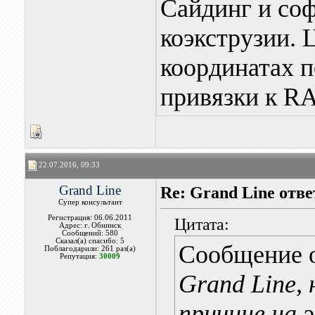
Сайдинг и со
коэкструзии. 
координатах 
привязки к RA
22.07.2016, 09:33
Grand Line
Re: Grand Line отв
Супер консультант
Регистрация: 06.06.2011
Цитата:
Адрес: г. Обнинск
Сообщений: 580
Сказал(а) спасибо: 5
Сообщение 
Поблагодарили: 261 раз(а)
Репутация:
30009
Grand Line,
причине на 