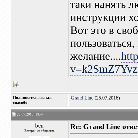
таки нанять л
инструкции х
Вот это в сво
пользоваться,
желание....
htt
v=k2SmZ7Yvz
Пользователь сказал
Grand Line
(25.07.2016)
cпасибо:
22.07.2016, 19:44
ben
Re: Grand Line отв
Ветеран сообщества