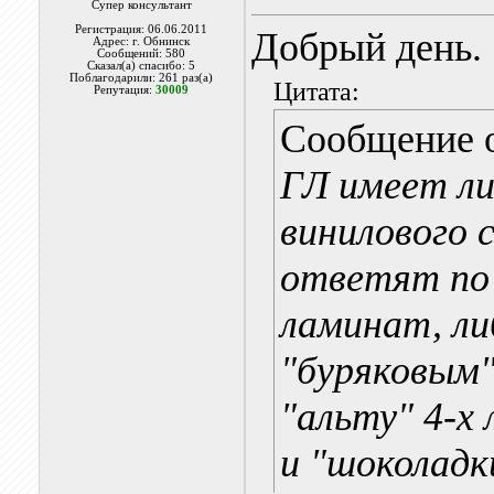
Супер консультант
Регистрация: 06.06.2011
Добрый день.
Адрес: г. Обнинск
Сообщений: 580
Сказал(а) спасибо: 5
Поблагодарили: 261 раз(а)
Цитата:
Репутация:
30009
Сообщение 
ГЛ имеет ли
винилового 
ответят по 
ламинат, ли
"буряковым"
"альту" 4-х
и "шоколадк