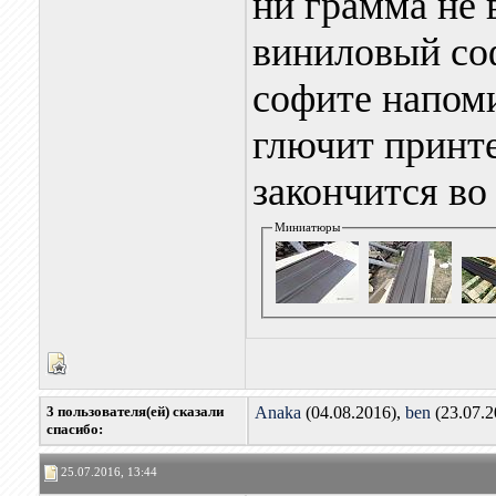
ни грамма не 
виниловый соф
софите напом
глючит принте
закончится во 
Миниатюры
3 пользователя(ей) сказали
Anaka
(04.08.2016),
ben
(23.07.2
cпасибо:
25.07.2016, 13:44