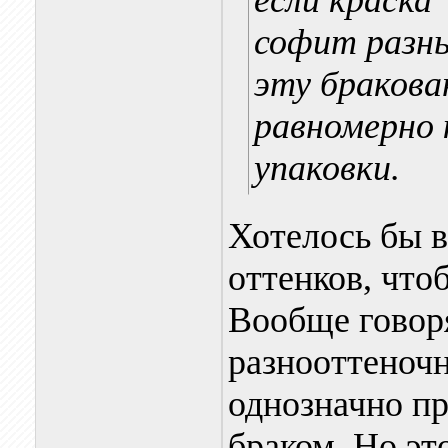
если краска
софит разны
эту бракова
равномерно 
упаковки.
Хотелось бы в
оттенков, что
Вообще говоря
разнооттеночн
однозначно п
браком. Но эт