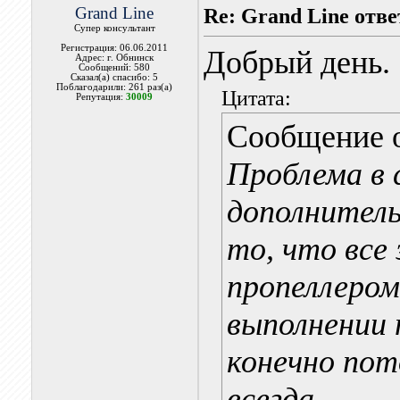
Grand Line
Re: Grand Line отв
Супер консультант
Регистрация: 06.06.2011
Добрый день.
Адрес: г. Обнинск
Сообщений: 580
Сказал(а) спасибо: 5
Поблагодарили: 261 раз(а)
Цитата:
Репутация:
30009
Сообщение 
Проблема в 
дополнител
то, что все
пропеллером
выполнении
конечно пот
всегда.