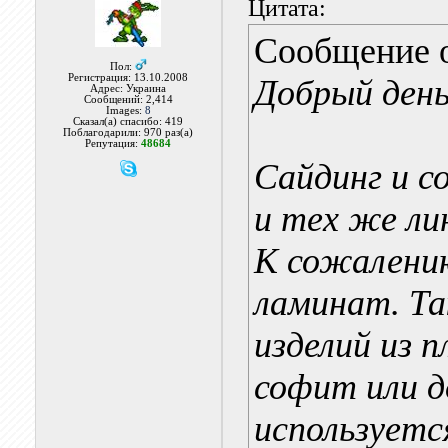
Цитата:
Сообщение 
Пол:
Регистрация: 13.10.2008
Добрый день
Адрес: Украина
Сообщений: 2,414
Images:
8
Сказал(а) спасибо: 419
Поблагодарили: 970 раз(а)
Репутация:
48684
Сайдинг и с
и тех же ли
К сожалению
ламинат. Та
изделий из п
софит или д
используетс