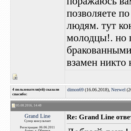
поражаюсь в
позволяете по
людям. тут ко
молодцы!. но 
бракованными 
взамен никто 
4 пользователя(ей) сказали
dimon69
(16.06.2018),
Neewel
(2
cпасибо:
05.08.2016, 14:48
Grand Line
Re: Grand Line отв
Супер консультант
Регистрация: 06.06.2011
Адрес: г. Обнинск