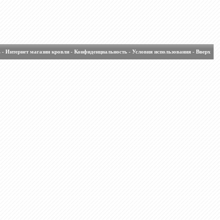
ь
-
Интернет магазин кровли
-
Конфиденциальность
-
Условия использования
-
Вверх