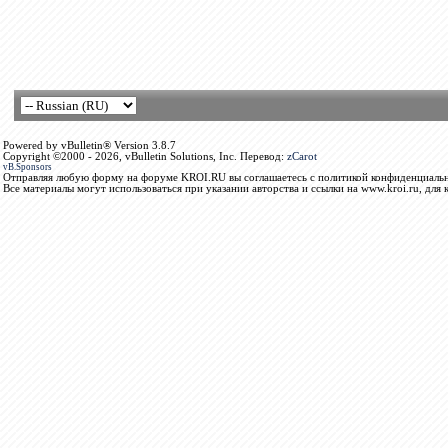
Powered by vBulletin® Version 3.8.7
Copyright ©2000 - 2026, vBulletin Solutions, Inc. Перевод:
zCarot
vB.Sponsors
Отправляя любую форму на форуме KROI.RU вы соглашаетесь с политикой конфиденциальн
Все материалы могут использоваться при указании авторства и ссылки на www.kroi.ru, для 