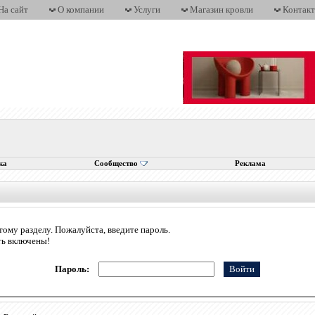
На сайт
О компании
Услуги
Магазин кровли
Контак
ка
Сообщество
Реклама
тому разделу. Пожалуйста, введите пароль.
ть включены!
Пароль: