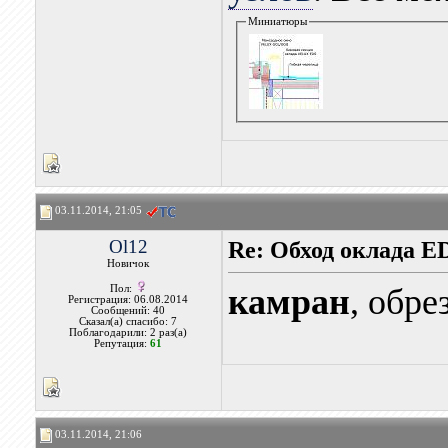
Миниатюры
03.11.2014, 21:05
Ol12
Re: Обход оклада 
Новичок
камран
, обре
Пол:
Регистрация: 06.08.2014
Сообщений: 40
Сказал(а) спасибо: 7
Поблагодарили: 2 раз(а)
Репутация:
61
03.11.2014, 21:06