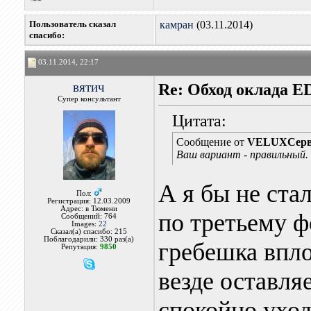
Пользователь сказал
камран
(03.11.2014)
cпасибо:
03.11.2014, 22:17
вятич
Re: Обход оклада 
Супер консультант
Цитата:
Сообщение от
VELUXСерв
Ваш вариант - правильный.
А я бы не ста
Пол:
Регистрация: 12.03.2009
Адрес: в Тюмени
по третьему ф
Сообщений: 764
Images:
22
Сказал(а) спасибо: 215
Поблагодарили: 330 раз(а)
гребешка впло
Репутация:
9850
везде оставля
спокойно уход