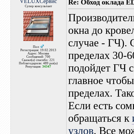
VELUXСервис
Re: Обход оклада 
Супер консультант
Производитель
окна до крове
случае - ГЧ).
Пол:
Регистрация: 19.02.2013
пределах 30-6
Адрес: Москва
Сообщений: 700
Сказал(а) спасибо: 221
Поблагодарили: 489 раз(а)
подойдет ГЧ с
Репутация:
34347
главное чтобы
пределах. Та
Если есть сом
обращаться к
узлов
. Все мо