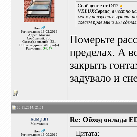
Сообщение от
Ol12
VELUXСервис
, я честно и
моему наизусть выучила, но
совсем правильно мы сделал
Пол:
Регистрация: 19.02.2013
Адрес: Москва
Померьте расс
Сообщений: 700
Сказал(а) спасибо: 221
Поблагодарили: 489 раз(а)
пределах. А в
Репутация:
34347
закрыть гонта
задувало и сн
03.11.2014, 21:51
камран
Re: Обход оклада 
Монтажник
Цитата:
Пол:
Регистрация: 16.09.2012