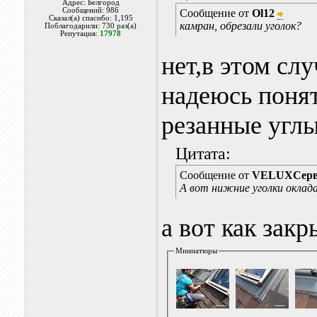
Адрес: Белгород
Сообщений: 986
Сообщение от
Ol12
Сказал(а) спасибо: 1,195
камран, обрезали уголок?
Поблагодарили: 730 раз(а)
Репутация:
17978
нет,в этом слу
надеюсь понят
резанные углы
Цитата:
Сообщение от
VELUXСерв
А вот нижние уголки оклад
а вот как закр
Миниатюры