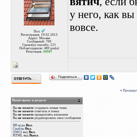
вятич
, если 
у него, как вы
вовсе.
Пол:
Регистрация: 19.02.2013
Адрес: Москва
Сообщений: 700
Сказал(а) спасибо: 221
Поблагодарили: 489 раз(а)
Репутация:
34347
Поделиться…
«
Предыду
Ваши права в разделе
Вы
не можете
создавать новые темы
Вы
не можете
отвечать в темах
Вы
не можете
прикреплять вложения
Вы
не можете
редактировать свои сообщения
BB коды
Вкл.
Смайлы
Вкл.
[IMG]
код
Вкл.
HTML код
Выкл.