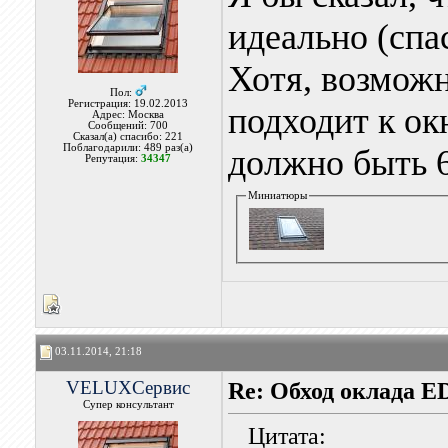
идеально (спа
Хотя, возможн
Пол:
Регистрация: 19.02.2013
подходит к ок
Адрес: Москва
Сообщений: 700
Сказал(а) спасибо: 221
Поблагодарили: 489 раз(а)
должно быть 
Репутация:
34347
Миниатюры
03.11.2014, 21:18
VELUXСервис
Re: Обход оклада 
Супер консультант
Цитата: