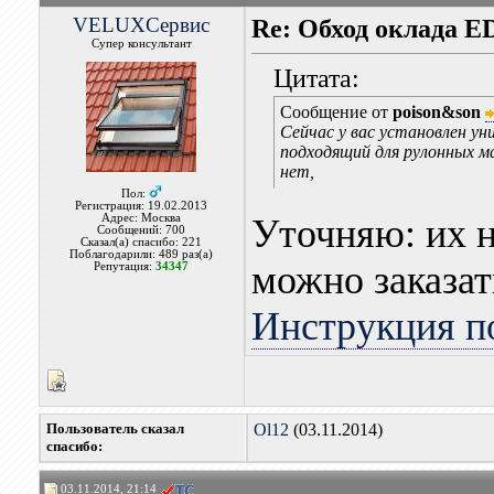
VELUXСервис
Re: Обход оклада 
Супер консультант
Цитата:
Сообщение от
poison&son
Сейчас у вас установлен ун
подходящий для рулонных ма
нет,
Пол:
Регистрация: 19.02.2013
Адрес: Москва
Уточняю: их н
Сообщений: 700
Сказал(а) спасибо: 221
Поблагодарили: 489 раз(а)
можно заказа
Репутация:
34347
Инструкция п
Пользователь сказал
Ol12
(03.11.2014)
cпасибо:
03.11.2014, 21:14