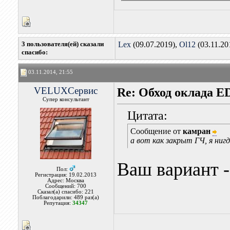
3 пользователя(ей) сказали
Lex
(09.07.2019),
Ol12
(03.11.20
cпасибо:
03.11.2014, 21:55
VELUXСервис
Re: Обход оклада 
Супер консультант
Цитата:
Сообщение от
камран
а вот как закрыт ГЧ, я нигд
Ваш вариант -
Пол:
Регистрация: 19.02.2013
Адрес: Москва
Сообщений: 700
Сказал(а) спасибо: 221
Поблагодарили: 489 раз(а)
Репутация:
34347