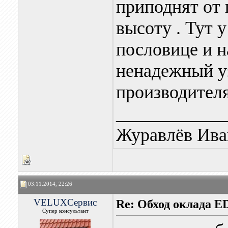
приподнят от 
высоту . Тут у
пословице и н
ненадежный уз
производителя
____________
Журавлёв Ива
03.11.2014, 22:26
VELUXСервис
Re: Обход оклада 
Супер консультант