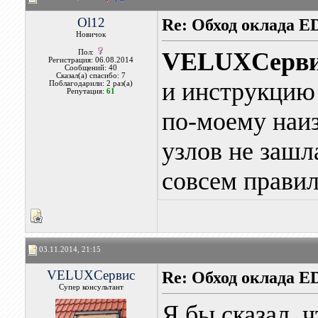
Ol12
Re: Обход оклада 
Новичок
VELUXСерв
Пол:
Регистрация: 06.08.2014
Сообщений: 40
Сказал(а) спасибо: 7
и инструкцию
Поблагодарили: 2 раз(а)
Репутация:
61
по-моему наиз
узлов не зашл
совсем правил
03.11.2014, 21:15
VELUXСервис
Re: Обход оклада 
Супер консультант
Я бы сказал, 