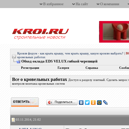
В избранное
На сайт
О компании
Кровля форум - как крыть крышу, чем крыть крышу, какую кровлю выбрать?
|
В
кровельных работах
Обход оклада EDS VELUX гибкой черепицей
Регистрация
Галерея
Справка
Сообщ
Все о кровельных работах
Доступ к разделу платный. Сделать запрос
контроля монтажа кровельных систем
Поделиться…
03.11.2014, 21:02