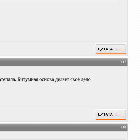
#
17
атепала. Битумная основа делает своё дело
#
18