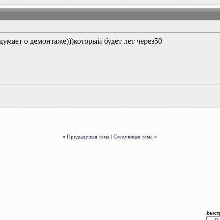
думает о демонтаже)))который будет лет через50
«
Предыдущая тема
|
Следующая тема
»
Быст