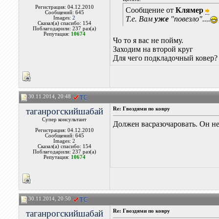
Регистрация: 04.12.2010
Сообщение от
Клямер
Сообщений: 645
Т.е. Вам
уже
"повезло"....
Images:
2
Сказал(а) спасибо: 154
Поблагодарили: 237 раз(а)
Репутация:
10674
Чо то я вас не пойму.
Заходим на второй круг
Для чего подкладочный ковер?
30.11.2014, 20:48
таганрогскийшабай
Re: Гвоздями по ковру
Супер консультант
Должен васразочаровать. Он не
Регистрация: 04.12.2010
Сообщений: 645
Images:
2
Сказал(а) спасибо: 154
Поблагодарили: 237 раз(а)
Репутация:
10674
30.11.2014, 20:50
таганрогскийшабай
Re: Гвоздями по ковру