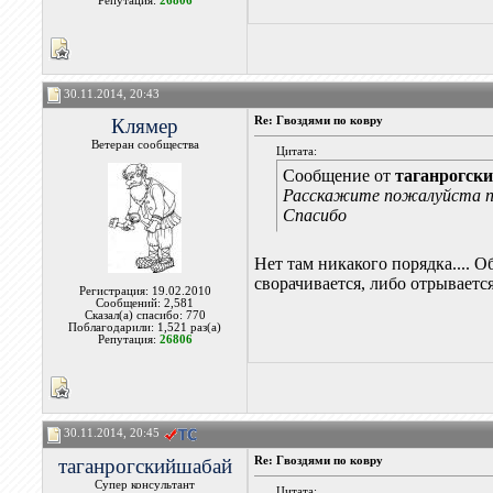
Репутация:
26806
30.11.2014, 20:43
Клямер
Re: Гвоздями по ковру
Ветеран сообщества
Цитата:
Сообщение от
таганрогск
Расскажите пожалуйста п
Спасибо
Нет там никакого порядка.... О
сворачивается, либо отрывается
Регистрация: 19.02.2010
Сообщений: 2,581
Сказал(а) спасибо: 770
Поблагодарили: 1,521 раз(а)
Репутация:
26806
30.11.2014, 20:45
таганрогскийшабай
Re: Гвоздями по ковру
Супер консультант
Цитата: