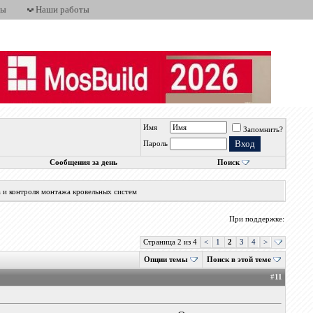
ты
Наши работы
Имя
Запомнить?
Пароль
Сообщения за день
Поиск
а и контроля монтажа кровельных систем
При поддержке:
Страница 2 из 4
<
1
2
3
4
>
Опции темы
Поиск в этой теме
#
11