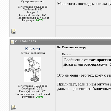
Супер консультант
Мало того , после демонтажа ф
Регистрация: 04.12.2010
Сообщений: 645
Images:
2
Сказал(а) спасибо: 154
Поблагодарили: 237 раз(а)
Репутация:
10674
30.11.2014, 21:03
Клямер
Re: Гвоздями по ковру
Ветеран сообщества
Цитата:
Сообщение от
таганрогск
Должен васразочаровать. О
Это не меня - это тех, кому с э
Прилипает, если в нём битума 
Регистрация: 19.02.2010
дальше - решение за "конечным 
Сообщений: 2,581
Сказал(а) спасибо: 770
Поблагодарили: 1,521 раз(а)
Репутация:
26806