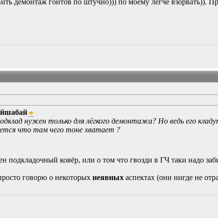
ить демонтаж гонтов по штучно))) по моему легче взорвать)). Пр
ийшабай
одклад нужен только для лёгкого демонтажа? Но ведь его кладут
жется что там чего тоне хватает ?
жен подкладочный ковёр, или о том что гвозди в ГЧ таки надо за
 просто говорю о некоторых
неявных
аспектах (они нигде не от