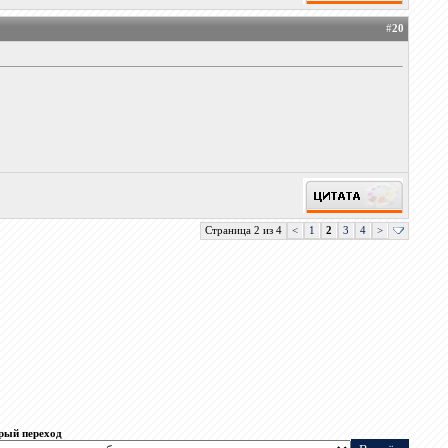
#
20
Страница 2 из 4
<
1
2
3
4
>
рый переход