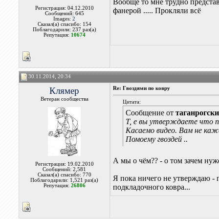
Вообще то мне трудно представ
Регистрация: 04.12.2010
фанерой ..... Прокляли всё
Сообщений: 645
Images:
2
Сказал(а) спасибо: 154
Поблагодарили: 237 раз(а)
Репутация:
10674
30.11.2014, 20:34
Клямер
Re: Гвоздями по ковру
Ветеран сообщества
Цитата:
Сообщение от
таганрогск
Т, е вы утверждаете что п
Касаемо видео. Вам не ка
Помоему гвоздей ..
А мы о чём?? - о том зачем ну
Регистрация: 19.02.2010
Сообщений: 2,581
Сказал(а) спасибо: 770
Я пока ничего не утверждаю -
Поблагодарили: 1,521 раз(а)
Репутация:
26806
подкладочного ковра...