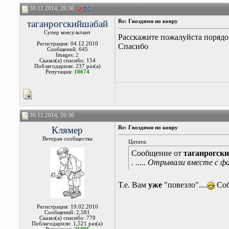
30.11.2014, 20:36
таганрогскийшабай
Re: Гвоздями по ковру
Супер консультант
Расскажите пожалуйста порядо
Регистрация: 04.12.2010
Спасибо
Сообщений: 645
Images:
2
Сказал(а) спасибо: 154
Поблагодарили: 237 раз(а)
Репутация:
10674
30.11.2014, 20:36
Клямер
Re: Гвоздями по ковру
Ветеран сообщества
Цитата:
Сообщение от
таганрогск
. ..... Отрывали вместе с фа
Т.е. Вам
уже
"повезло"....
Соб
Регистрация: 19.02.2010
Сообщений: 2,581
Сказал(а) спасибо: 770
Поблагодарили: 1,521 раз(а)