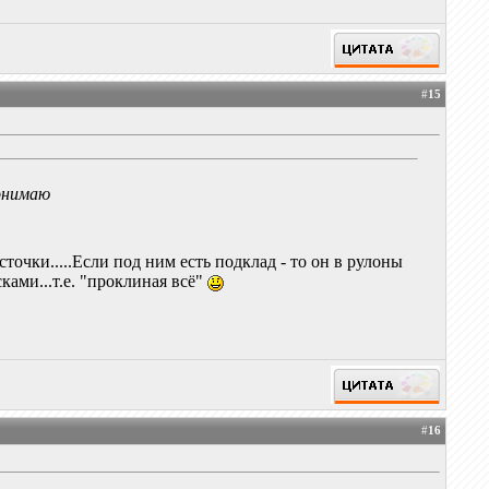
#
15
онимаю
сточки.....Если под ним есть подклад - то он в рулоны
ками...т.е. "проклиная всё"
#
16