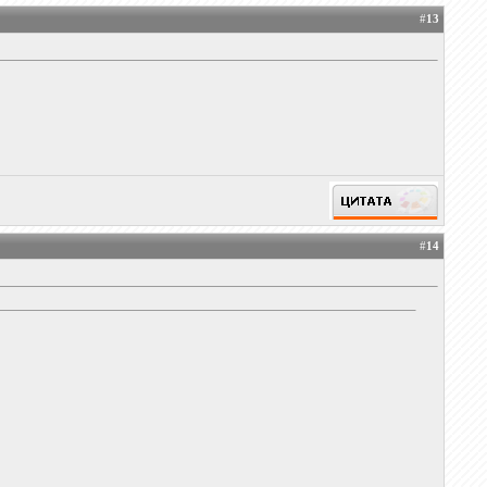
#
13
#
14