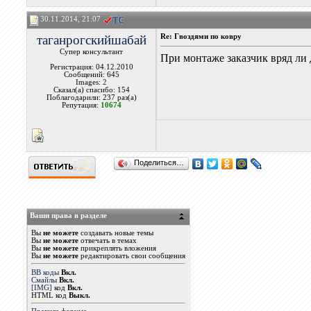
30.11.2014, 21:07
таганрогскийшабай
Re: Гвоздями по ковру
Супер консультант
При монтаже заказчик вряд ли 
Регистрация: 04.12.2010
Сообщений: 645
Images:
2
Сказал(а) спасибо: 154
Поблагодарили: 237 раз(а)
Репутация:
10674
Поделиться…
Ваши права в разделе
Вы
не можете
создавать новые темы
Вы
не можете
отвечать в темах
Вы
не можете
прикреплять вложения
Вы
не можете
редактировать свои сообщения
BB коды
Вкл.
Смайлы
Вкл.
[IMG]
код
Вкл.
HTML код
Выкл.