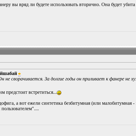
анеру вы вряд ли будете использовать вторично. Она будет убит
ийшабай
н не сворачивается. За долгие годы он приливает к фанере не х
тим предстоит встретиться...
дофига, а вот ежели синтетика безбитумная (или малобитумная - 
пользователем"....