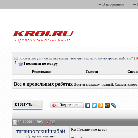
В избранное
Кровля форум - как крыть крышу, чем крыть крышу, какую кровлю выбрать?
|
Гвоздями по ковру
Регистрация
Галерея
Справ
Все о кровельных работах
Доступ к разделу платный. Сделать запро
Поделиться…
30.11.2014, 20:34
таганрогскийшабай
Re: Гвоздями по ковру
Супер консультант