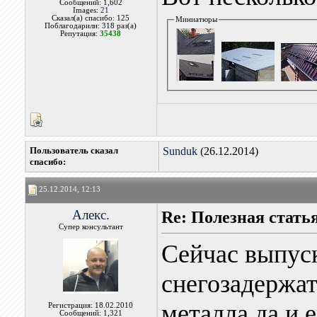
Сообщений: 1,602
Images:
21
Сказал(а) спасибо: 125
Миниатюры
Поблагодарили: 318 раз(а)
Репутация:
35438
Пользователь сказал
Sunduk
(26.12.2014)
cпасибо:
25.12.2014, 12:13
Алекс.
Re: Полезная стать
Супер консультант
Сейчас выпуск
снегозадержат
металла да и 
Регистрация: 18.02.2010
Сообщений: 1,321