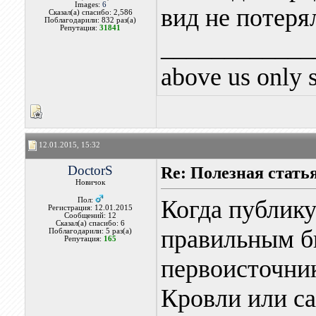
Images:
6
вид не потерял
Сказал(а) спасибо: 2,586
Поблагодарили: 832 раз(а)
Репутация:
31841
____________
above us only 
12.01.2015, 15:32
DoctorS
Re: Полезная стать
Новичок
Когда публику
Пол:
Регистрация: 12.01.2015
Сообщений: 12
Сказал(а) спасибо: 6
правильным б
Поблагодарили: 5 раз(а)
Репутация:
165
первоисточник
Кровли или с