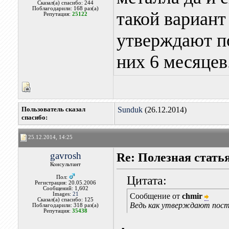
Сказал(а) спасибо: 244
Поблагодарили: 168 раз(а)
такой вариант
Репутация:
25122
утверждают п
них 6 месяцев
Пользователь сказал
Sunduk
(26.12.2014)
cпасибо:
25.12.2014, 14:25
gavrosh
Re: Полезная стать
Консультант
Цитата:
Пол:
Регистрация: 20.05.2006
Сообщений: 1,602
Images:
21
Сообщение от
chmir
Сказал(а) спасибо: 125
Ведь как утверждают поста
Поблагодарили: 318 раз(а)
Репутация:
35438