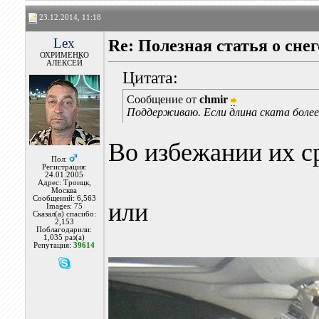
23.12.2014, 11:18
Lex
Re: Полезная статья о сне
ОХРИМЕНКО
АЛЕКСЕЙ
Цитата:
Сообщение от
chmir
Поддерживаю. Если длина ската более
Во избежании их с
Пол:
Регистрация:
24.01.2005
Адрес: Троицк,
Москва
Сообщений: 6,563
или
Images:
75
Сказал(а) спасибо:
2,153
Поблагодарили:
1,035 раз(а)
Репутация:
39614