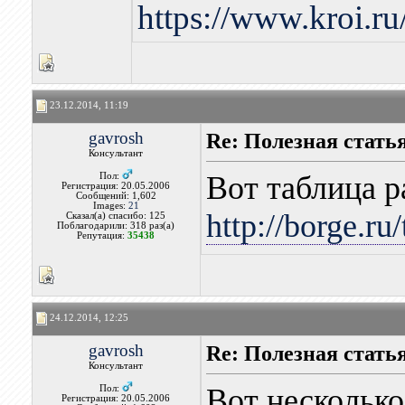
https://www.kroi.r
23.12.2014, 11:19
gavrosh
Re: Полезная стать
Консультант
Вот таблица р
Пол:
Регистрация: 20.05.2006
Сообщений: 1,602
Images:
21
http://borge.r
Сказал(а) спасибо: 125
Поблагодарили: 318 раз(а)
Репутация:
35438
24.12.2014, 12:25
gavrosh
Re: Полезная стать
Консультант
Вот несколько
Пол:
Регистрация: 20.05.2006