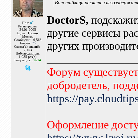
Вот таблица расчета снегозадержат
DoctorS,
подскажит
Пол:
Регистрация:
другие сервисы рас
24.01.2005
Адрес: Троицк,
Москва
Сообщений: 6,563
других производите
Images:
75
Сказал(а) спасибо:
2,153
Поблагодарили:
________________
1,035 раз(а)
Репутация:
39614
Форум существует,
добродетель, подд
https://pay.cloudti
Оформление досту
https://www.kroi.r