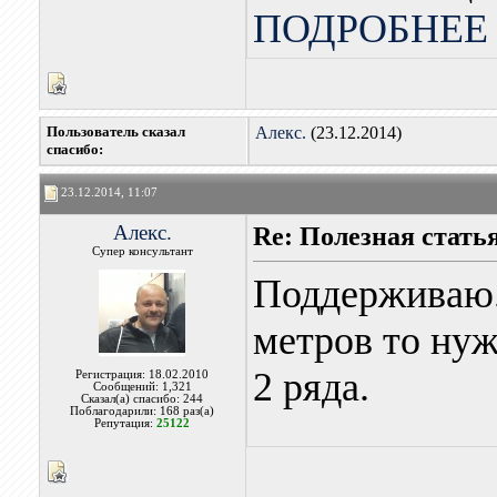
ПОДРОБНЕЕ 
Пользователь сказал
Алекс.
(23.12.2014)
cпасибо:
23.12.2014, 11:07
Алекс.
Re: Полезная стать
Супер консультант
Поддерживаю. 
метров то нуж
2 ряда.
Регистрация: 18.02.2010
Сообщений: 1,321
Сказал(а) спасибо: 244
Поблагодарили: 168 раз(а)
Репутация:
25122