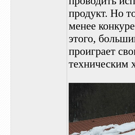
проводить ис
продукт. Но т
менее конкур
этого, больши
проиграет сво
техническим 