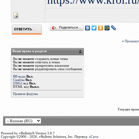
Поделиться…
«
Предыду
Ваши права в разделе
Вы
не можете
создавать новые темы
Вы
не можете
отвечать в темах
Вы
не можете
прикреплять вложения
Вы
не можете
редактировать свои сообщения
BB коды
Вкл.
Смайлы
Вкл.
[IMG]
код
Вкл.
HTML код
Выкл.
Правила форума
Текущее врем
Powered by vBulletin® Version 3.8.7
Copyright ©2000 - 2026, vBulletin Solutions, Inc. Перевод:
zCarot