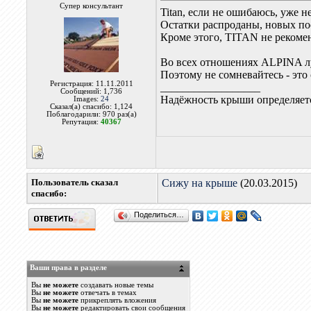
Супер консультант
Titan, если не ошибаюсь, уже 
Остатки распроданы, новых п
Кроме этого, TITAN не рекоме
Во всех отношениях ALPINA лу
Поэтому не сомневайтесь - эт
Регистрация: 11.11.2011
__________________
Сообщений: 1,736
Надёжность крыши определяетс
Images:
24
Сказал(а) спасибо: 1,124
Поблагодарили: 970 раз(а)
Репутация:
40367
Пользователь сказал
Сижу на крыше
(20.03.2015)
cпасибо:
Поделиться…
Ваши права в разделе
Вы
не можете
создавать новые темы
Вы
не можете
отвечать в темах
Вы
не можете
прикреплять вложения
Вы
не можете
редактировать свои сообщения