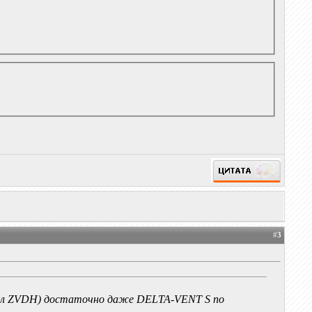
#
3
равил ZVDH) достаточно даже DELTA-VENT S по