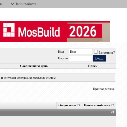
ты
Наши работы
Имя
Запомнить?
Пароль
Сообщения за день
Поиск
а и контроля монтажа кровельных систем
При поддержке:
Опции темы
Поиск в этой теме
#
1