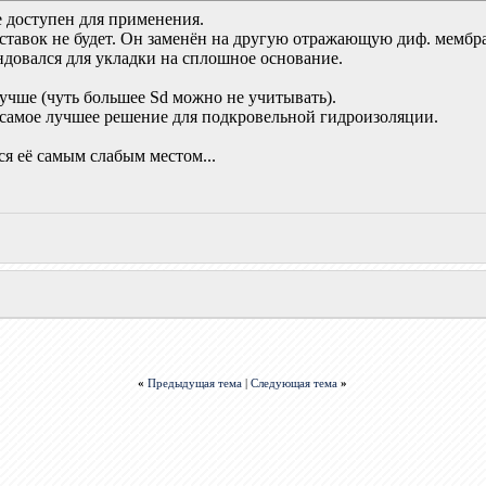
не доступен для применения.
оставок не будет. Он заменён на другую отражающую диф. ме
ндовался для укладки на сплошное основание.
чше (чуть большее Sd можно не учитывать).
о самое лучшее решение для подкровельной гидроизоляции.
я её самым слабым местом...
«
Предыдущая тема
|
Следующая тема
»