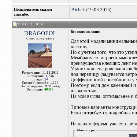
Пользователь сказал
Bichek
(19.03.2015)
cпасибо:
19.03.2015, 02:48
DRAGOFOL
Re: гидроизоляция
Супер консультант
Для этой модели минимальный
настилу.
Но с учётом того, что это у
Мембрану со встроенными кле
преимущества клеящих лент не
У моих коллег-кровельшиков бы
Регистрация: 11.11.2011
под черепицу (задувается вет
Сообщений: 1,736
Диффузионной способности у ме
Images:
24
Сказал(а) спасибо: 1,124
Поэтому, если дом каменный и 
Поблагодарили: 970 раз(а)
Репутация:
40367
влажностью.
На мой взгляд, оптимальнее и 
Типовые варианты конструкци
Если потребуется подробная ин
На нашем форуме уже есть вет
Миниатюры