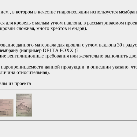
ием , в котором в качестве гидроизоляции используется мембр
я для кровель с малым углом наклона, в рассматриваемом проек
 кровли-сложная, много хребтов и ендов).
зование данного материала для кровли с углом наклона 30 граду
мембрану (например DELTA FOXX )?
шение вентилиционные требования или желательно выполнить д
 паропроницаемости данной продукции, в описании указано, что
личина относительная).
алы из проекта