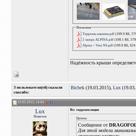
Вложения
Терреаль-альпина.pdf
(109.0 Кб, 57
2 зазора ALPINA.pdf
(108.1 Кб, 57
Alpina + Vent NS.pdf
(109.8 Кб, 624
__________________
Надёжность крыши определяетс
3 пользователя(ей) сказали
Bichek
(19.03.2015),
Lux
(19.03
cпасибо:
19.03.2015, 14:04
Lux
Re: гидроизоляция
Новичок
Цитата:
Сообщение от
DRAGOFO
Для этой модели минималь
сплошному настилу.