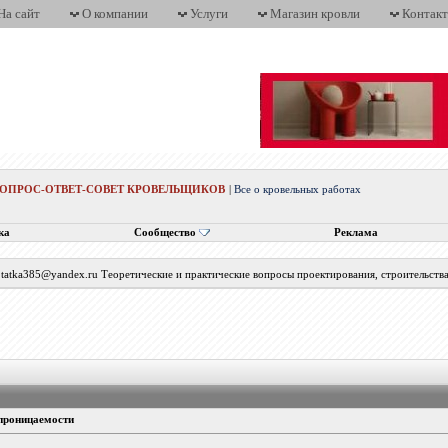
На сайт
О компании
Услуги
Магазин кровли
Контак
ВОПРОС-ОТВЕТ-СОВЕТ КРОВЕЛЬЩИКОВ
|
Все о кровельных работах
ка
Сообщество
Реклама
с tatka385@yandex.ru Теоретические и практические вопросы проектирования, строительств
опроницаемости