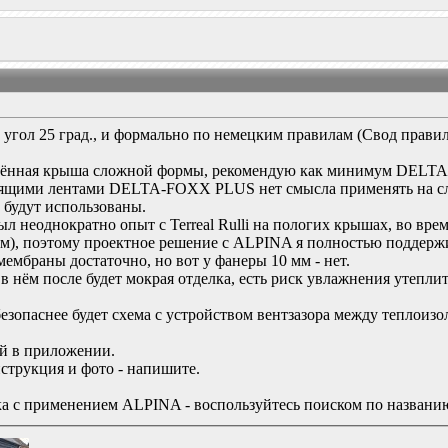
 угол 25 град., и формально по немецким правилам (Свод пра
теплённая крыша сложной формы, рекомендую как минимум DE
ящими лентами DELTA-FOXX PLUS нет смысла применять на сло
 будут использованы.
л неоднократно опыт с Terreal Rulli на пологих крышах, во вр
ром), поэтому проектное решение с ALPINA я полностью поддерж
мбраны достаточно, но вот у фанеры 10 мм - нет.
в нём после будет мокрая отделка, есть риск увлажнения утепл
безопаснее будет схема с устройством вентзазора между теплоиз
й в приложении.
струкция и фото - напишите.
ка с применением ALPINA - воспользуйтесь поиском по названи