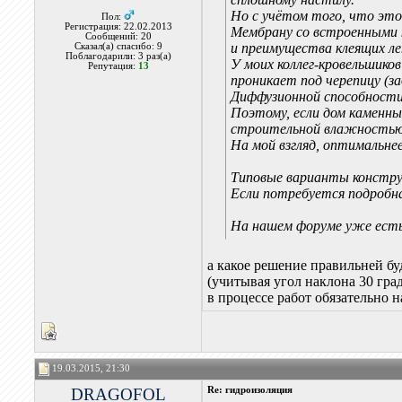
Но с учётом того, что эт
Пол:
Регистрация: 22.02.2013
Мембрану со встроенными 
Сообщений: 20
и преимущества клеящих ле
Сказал(а) спасибо: 9
Поблагодарили: 3 раз(а)
У моих коллег-кровельшиков
Репутация:
13
проникает под черепицу (з
Диффузионной способности
Поэтому, если дом каменны
строительной влажностью
На мой взгляд, оптимальне
Типовые варианты констру
Если потребуется подробн
На нашем форуме уже есть 
а какое решение правильней бу
(учитывая угол наклона 30 гра
в процессе работ обязательно н
19.03.2015, 21:30
DRAGOFOL
Re: гидроизоляция