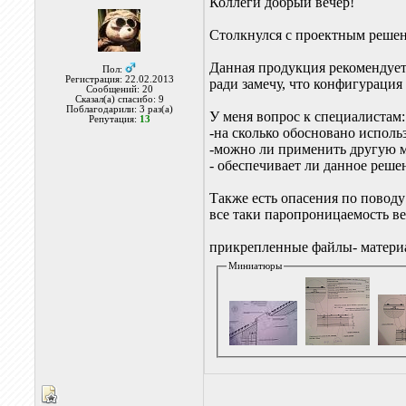
Коллеги добрый вечер!
Столкнулся с проектным решен
Данная продукция рекомендуетс
Пол:
Регистрация: 22.02.2013
ради замечу, что конфигурация
Сообщений: 20
Сказал(а) спасибо: 9
Поблагодарили: 3 раз(а)
У меня вопрос к специалистам:
Репутация:
13
-на сколько обосновано исполь
-можно ли применить другую 
- обеспечивает ли данное ре
Также есть опасения по поводу
все таки паропроницаемость ве
прикрепленные файлы- матери
Миниатюры