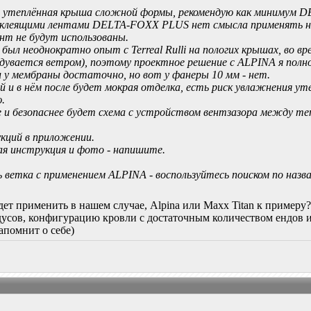
о утеплённая крыша сложной формы, рекомендую как минимум 
клеящими лентами DELTA-FOXX PLUS нет смысла применять на 
нт не будут использованы.
 был неоднократно опыт с Terreal Rulli на пологих крышах, во 
адувается ветром), поэтому проектное решение с ALPINA я пол
 у мембраны достаточно, но вот у фанеры 10 мм - нет.
й и в нём после будет мокрая отделка, есть риск увлажнения у
.
е и безопаснее будет схема с устройством вентзазора между те
кций в приложении.
ая инструкция и фото - напишите.
ветка с применением ALPINA - воспользуйтесь поиском по назв
дет применить в нашем случае, Alpina или Maxx Titan к примеру
дусов, конфигурацию кровли с достаточным количеством ендов и
апомнит о себе)