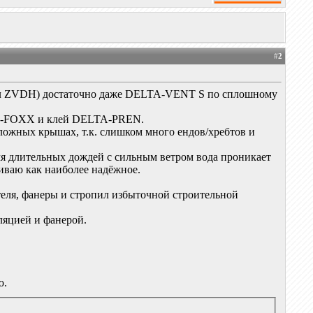
#
2
вил ZVDH) достаточно даже DELTA-VENT S по сплошному
LTA-FOXX и клей DELTA-PREN.
жных крышах, т.к. слишком много ендов/хребтов и
емя длительных дождей с сильным ветром вода проникает
иваю как наиболее надёжное.
ителя, фанеры и стропил избыточной строительной
оляцией и фанерой.
ю.