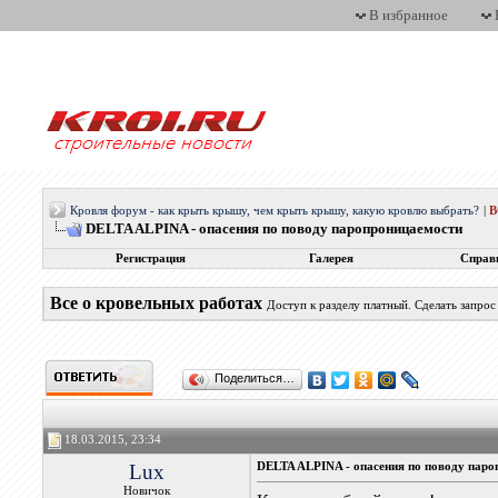
В избранное
Кровля форум - как крыть крышу, чем крыть крышу, какую кровлю выбрать?
|
DELTA ALPINA - опасения по поводу паропроницаемости
Регистрация
Галерея
Справ
Все о кровельных работах
Доступ к разделу платный. Сделать запро
Поделиться…
18.03.2015, 23:34
Lux
DELTA ALPINA - опасения по поводу пар
Новичок