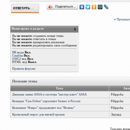
Поделиться…
«
Предыду
Ваши права в разделе
Вы
не можете
создавать новые темы
Вы
не можете
отвечать в темах
Вы
не можете
прикреплять вложения
Вы
не можете
редактировать свои сообщения
BB коды
Вкл.
Смайлы
Вкл.
[IMG]
код
Вкл.
HTML код
Выкл.
Правила форума
Похожие темы
Тема
Авт
Дверные замки ASSA и системы "мастер-ключ" ASSA
Filippcha
Концерн "Сен-Гобен" укрупняет бизнес в России
Filippcha
Компания "Факро" предъявляет иск "Велюкс"
Filippcha
Кровельный пирог для мягкой кровли
Эдуард
Текущее врем