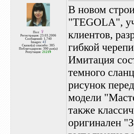
В новом стро
"TEGOLA", уч
клиентов, раз
Пол:
Регистрация: 23.03.2006
Сообщений: 1,740
Images:
43
гибкой череп
Сказал(а) спасибо: 385
Поблагодарили: 390 раз(а)
Репутация:
21219
Имитация сос
темного слан
рисунок пере
модели "Маст
также классич
оригинален "З