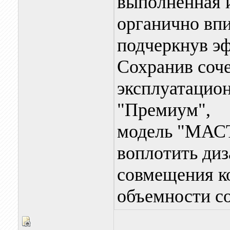
выполненная и
органично вп
подчеркнув э
Сохранив соч
эксплуатацио
"Премиум",
модель "МАС
воплотить ди
совмещения к
объемности с