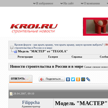
В избранное
На сайт
О компании
Кровля форум - как крыть крышу, чем крыть крышу, какую кровлю выбрать?
|
В
строительства в России и в мире
Модель "МАСТЕР" от "TEGOLA"
Регистрация
Галерея
Справка
Сообщ
Новости строительства в России и в мире
Самые свежие новос
Поделиться…
28.04.2007, 09:10
Filippcha
Модель "МАСТЕР"
Администратор