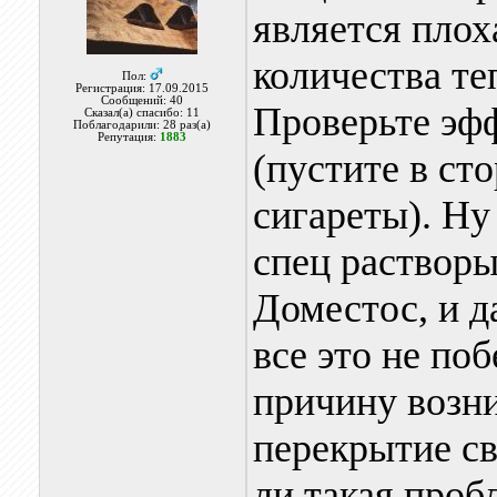
является плох
количества те
Пол:
Регистрация: 17.09.2015
Сообщений: 40
Проверьте эф
Сказал(а) спасибо: 11
Поблагодарили: 28 раз(а)
Репутация:
1883
(пустите в с
сигареты). Ну
спец растворы
Доместос, и д
все это не поб
причину возни
перекрытие св
ли такая проб