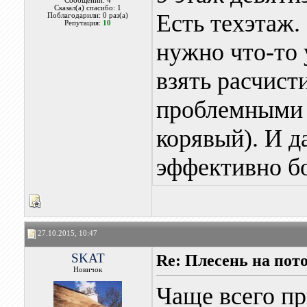
Сообщений: 4
Сказал(а) спасибо: 1
Есть техэтаж.
Поблагодарили: 0 раз(а)
Репутация:
10
нужно что-то 
взять расчист
проблемными 
корявый). И д
эффективно б
27.10.2015, 10:47
SKAT
Re: Плесень на пот
Новичок
Чаще всего п