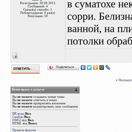
в суматохе не
Регистрация: 30.09.2015
Сообщений: 4
Сказал(а) спасибо: 1
сорри. Белизн
Поблагодарили: 0 раз(а)
Репутация:
10
ванной, на пл
потолки обраб
Поделиться…
«
Предыду
Ваши права в разделе
Вы
не можете
создавать новые темы
Вы
не можете
отвечать в темах
Вы
не можете
прикреплять вложения
Вы
не можете
редактировать свои сообщения
BB коды
Вкл.
Смайлы
Вкл.
[IMG]
код
Вкл.
HTML код
Выкл.
Правила форума