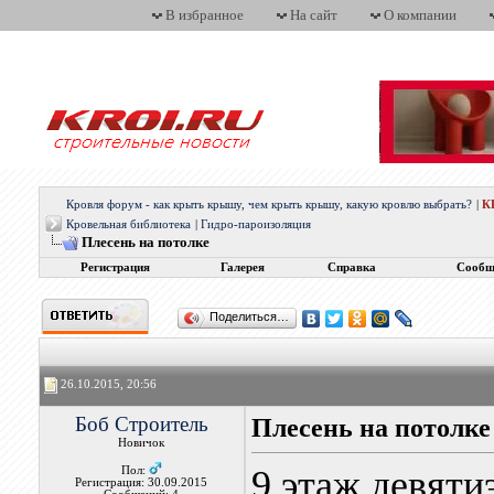
В избранное
На сайт
О компании
Кровля форум - как крыть крышу, чем крыть крышу, какую кровлю выбрать?
|
К
Кровельная библиотека
|
Гидро-пароизоляция
Плесень на потолке
Регистрация
Галерея
Справка
Сообщ
Поделиться…
26.10.2015, 20:56
Боб Строитель
Плесень на потолке
Новичок
9 этаж девяти
Пол:
Регистрация: 30.09.2015