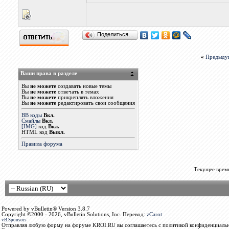
Поделиться…
«
Предыду
Ваши права в разделе
Вы
не можете
создавать новые темы
Вы
не можете
отвечать в темах
Вы
не можете
прикреплять вложения
Вы
не можете
редактировать свои сообщения
BB коды
Вкл.
Смайлы
Вкл.
[IMG]
код
Вкл.
HTML код
Выкл.
Правила форума
Текущее врем
Powered by vBulletin® Version 3.8.7
Copyright ©2000 - 2026, vBulletin Solutions, Inc. Перевод:
zCarot
vB.Sponsors
Отправляя любую форму на форуме KROI.RU вы соглашаетесь с политикой конфиденциальн