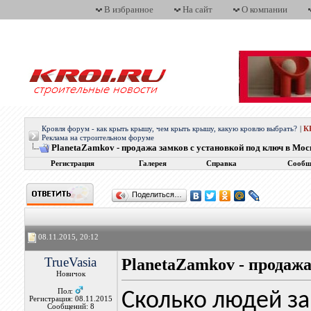
В избранное
На сайт
О компании
Кровля форум - как крыть крышу, чем крыть крышу, какую кровлю выбрать?
|
К
Реклама на строительном форуме
PlanetaZamkov - продажа замков с установкой под ключ в Мос
Регистрация
Галерея
Справка
Сообщ
Поделиться…
08.11.2015, 20:12
TrueVasia
PlanetaZamkov - продажа
Новичок
Пол:
Сколько людей за
Регистрация: 08.11.2015
Сообщений: 8