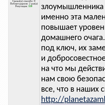
Сказал(а) спасибо: 0
Поблагодарили: 2 раз(а)
злоумышленника н
Репутация:
110
именно эта мален
повышает уровен
домашнего очага.
под ключ, их зам
и добросовестное 
на что мы действ
нам свою безопас
все, что в наших 
http://planetaza