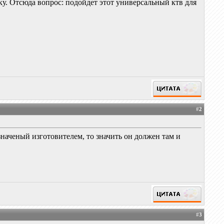
. Отсюда вопрос: подойдет этот универсальный ктв для
#
2
значеный изготовителем, то значить он должен там и
#
3