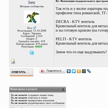
ben
Re: Вентиляция подкровельного простран
Ветеран сообщества
Так есть и у вилпе аэраторы п
профилем типа романской, ТГ-1
DECRA - KTV вентиль
Кровельный вентиль для метал
Пол:
и на готовую кровлю (на готов
Регистрация: 13.10.2008
Адрес: Украина
Сообщений: 2,414
PELTI - KTV вентиль
Images:
8
Сказал(а) спасибо: 419
Кровельный вентиль для метал
Поблагодарили: 970 раз(а)
Репутация:
48684
Зачем что-то еще выдумывать?
Поделиться…
Ваши права в разделе
Вы
не можете
создавать новые темы
Вы
не можете
отвечать в темах
Вы
не можете
прикреплять вложения
Вы
не можете
редактировать свои сообщения