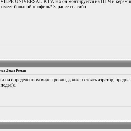
у VILPE UNIVERSAL-KTV. Но он монтируется на ЦПЧ и керамику
 имеет большой профиль? Заранее спасибо
ства Декра Роман
сли на определенном виде кровли, должен стоять аэратор, предна
педы))).