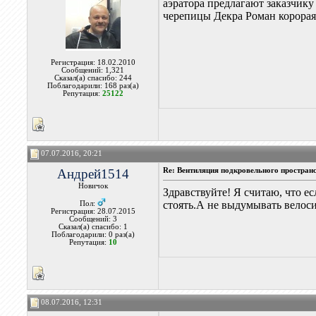
аэратора предлагают заказчик
черепицы Декра Роман корорая
Регистрация: 18.02.2010
Сообщений: 1,321
Сказал(а) спасибо: 244
Поблагодарили: 168 раз(а)
Репутация:
25122
07.07.2016, 20:21
Андрей1514
Re: Вентиляция подкровельного простран
Новичок
Здравствуйте! Я считаю, что е
стоять.А не выдумывать велоси
Пол:
Регистрация: 28.07.2015
Сообщений: 3
Сказал(а) спасибо: 1
Поблагодарили: 0 раз(а)
Репутация:
10
08.07.2016, 12:31