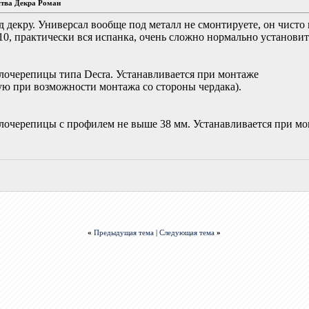
ства Декра Роман
од декру. Универсал вообще под металл не смонтируете, он чисто
0, практически вся испанка, очень сложно нормально установит
лочерепицы типа Decra. Устанавливается при монтаже
ую при возможности монтажа со стороны чердака).
лочерепицы с профилем не выше 38 мм. Устанавливается при мо
«
Предыдущая тема
|
Следующая тема
»