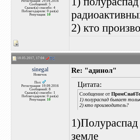
1) полураспад
Регистрация: 29.04.2016
Сообщений: 5
Сказал(а) спасибо: 4
радиоактивны
Поблагодарили: 0 раз(а)
Репутация:
10
2) кто произв
18.05.2017, 17:04
sinegal
Re: "адинол"
Новичок
Цитата:
Пол:
Регистрация: 19.09.2016
Сообщений: 8
Сказал(а) спасибо: 1
Сообщение от
ПромСнабТ
Поблагодарили: 0 раз(а)
1) полураспад бывает толь
Репутация:
10
2) кто производитель?
1)Полураспад 
земле