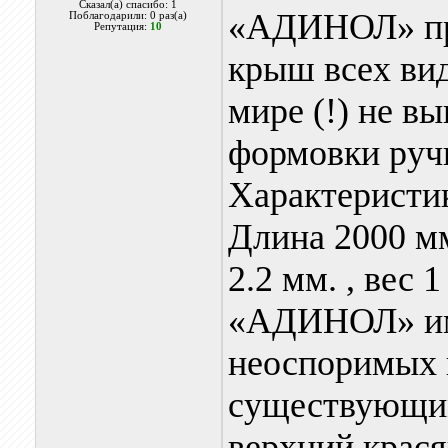
Сказал(а) спасибо: 1
«АДИНОЛ» пре
Поблагодарили: 0 раз(а)
Репутация:
10
крыш всех вид
мире (!) не вы
формовки ручн
Характеристик
Длина 2000 мм
2.2 мм. , вес 1
«АДИНОЛ» им
неоспоримых 
существующими
верхний крася