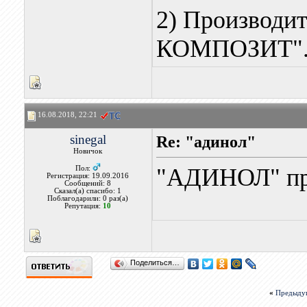
2) Производ
КОМПОЗИТ"
16.08.2018, 22:21
sinegal
Re: "адинол"
Новичок
"АДИНОЛ" пр
Пол:
Регистрация: 19.09.2016
Сообщений: 8
Сказал(а) спасибо: 1
Поблагодарили: 0 раз(а)
Репутация:
10
Поделиться…
«
Предыду