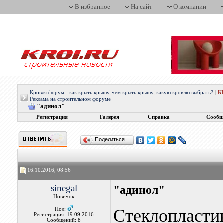
В избранное
На сайт
О компании
Кровля форум - как крыть крышу, чем крыть крышу, какую кровлю выбрать?
|
К
Реклама на строительном форуме
"адинол"
Регистрация
Галерея
Справка
Сообщ
Поделиться…
16.10.2016, 08:56
sinegal
"адинол"
Новичок
Стеклопласти
Пол:
Регистрация: 19.09.2016
Сообщений: 8