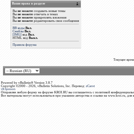
Ваши права в разделе
Вы
не можете
создавать новые темы
Вы
не можете
отвечать в темах
Вы
не можете
прикреплять вложения
Вы
не можете
редактировать свои сообщения
BB коды
Вкл.
Смайлы
Вкл.
[IMG]
код
Вкл.
HTML код
Выкл.
Правила форума
Текущее врем
Powered by vBulletin® Version 3.8.7
Copyright ©2000 - 2026, vBulletin Solutions, Inc. Перевод:
zCarot
vB.Sponsors
Отправляя любую форму на форуме KROI.RU вы соглашаетесь с политикой конфиденциальн
Все материалы могут использоваться при указании авторства и ссылки на www.kroi.ru, для 