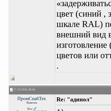
«задерживатьс
цвет (синий , 
шкале RAL) п
внешний вид в
изготовление 
цветов или от
.
17.10.2016, 00:46
ПромСнабТех
Re: "адинол"
Новичок
Пол: