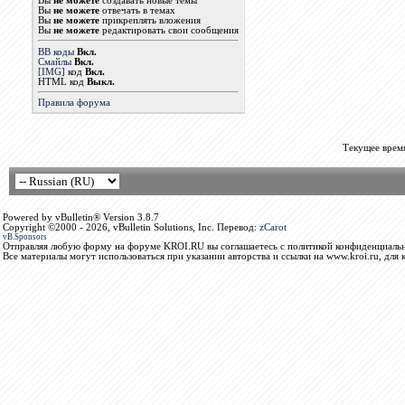
Вы
не можете
создавать новые темы
Вы
не можете
отвечать в темах
Вы
не можете
прикреплять вложения
Вы
не можете
редактировать свои сообщения
BB коды
Вкл.
Смайлы
Вкл.
[IMG]
код
Вкл.
HTML код
Выкл.
Правила форума
Текущее врем
Powered by vBulletin® Version 3.8.7
Copyright ©2000 - 2026, vBulletin Solutions, Inc. Перевод:
zCarot
vB.Sponsors
Отправляя любую форму на форуме KROI.RU вы соглашаетесь с политикой конфиденциальн
Все материалы могут использоваться при указании авторства и ссылки на www.kroi.ru, для 