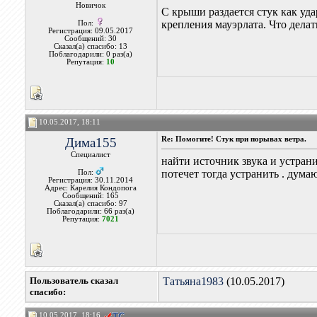
Новичок
С крыши раздается стук как уд
крепления мауэрлата. Что делат
Пол:
Регистрация: 09.05.2017
Сообщений: 30
Сказал(а) спасибо: 13
Поблагодарили: 0 раз(а)
Репутация:
10
10.05.2017, 18:11
Дима155
Re: Помогите! Стук при порывах ветра.
Специалист
найти источник звука и устрани
потечет тогда устранить . дума
Пол:
Регистрация: 30.11.2014
Адрес: Карелия Кондопога
Сообщений: 165
Сказал(а) спасибо: 97
Поблагодарили: 66 раз(а)
Репутация:
7021
Пользователь сказал
Татьяна1983
(10.05.2017)
cпасибо:
10.05.2017, 18:16