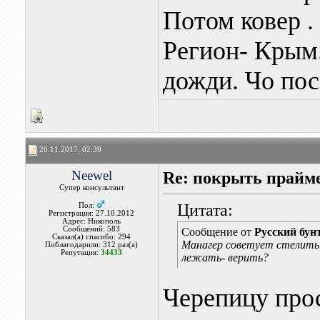
Потом ковер 
Регион- Крым.
дожди. Чо пос
20.11.2017, 02:39
Neewel
Re: покрыть прайм
Супер консультант
Цитата:
Пол:
Регистрация: 27.10.2012
Адрес: Никополь
Сообщений: 583
Сообщение от
Русский бун
Сказал(а) спасибо: 294
Манагер советует стелить 
Поблагодарили: 312 раз(а)
Репутация:
34433
лежать- верить?
Черепицу про