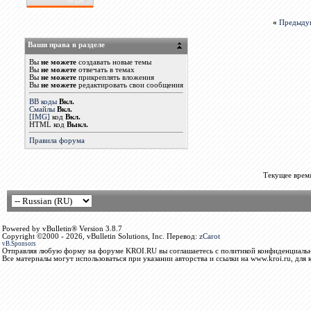
«
Предыду
Ваши права в разделе
Вы
не можете
создавать новые темы
Вы
не можете
отвечать в темах
Вы
не можете
прикреплять вложения
Вы
не можете
редактировать свои сообщения
BB коды
Вкл.
Смайлы
Вкл.
[IMG]
код
Вкл.
HTML код
Выкл.
Правила форума
Текущее врем
Powered by vBulletin® Version 3.8.7
Copyright ©2000 - 2026, vBulletin Solutions, Inc. Перевод:
zCarot
vB.Sponsors
Отправляя любую форму на форуме KROI.RU вы соглашаетесь с политикой конфиденциальн
Все материалы могут использоваться при указании авторства и ссылки на www.kroi.ru, для 