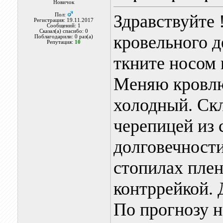
Новичок
Здравствуйте 
Пол:
Регистрация: 19.11.2017
Сообщений: 1
Сказал(а) спасибо: 0
кровельного д
Поблагодарили: 0 раз(а)
Репутация:
10
ткните носом 
Меняю кровлю
холодный. Ск
черепицей из
долговечност
стопилах пле
контррейкой. 
По прогнозу н