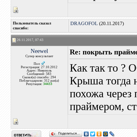
Пользователь сказал
DRAGOFOL
(20.11.2017)
cпасибо:
26.11.2017, 07:43
Neewel
Re: покрыть прайм
Супер консультант
Как так то ? 
Пол:
Регистрация: 27.10.2012
Адрес: Никополь
Сообщений: 583
Крыша тогда н
Сказал(а) спасибо: 294
Поблагодарили: 312 раз(а)
Репутация:
34433
похожа через 
праймером, ст
Поделиться…