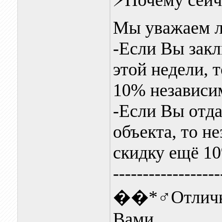
⚡️Почему сейч
Мы уважаем 
-Если Вы закл
этой недели, 
10% независим
-Если Вы отда
объекта, то н
скидку ещё 10
------------------
��*♂️Отлично
Вами