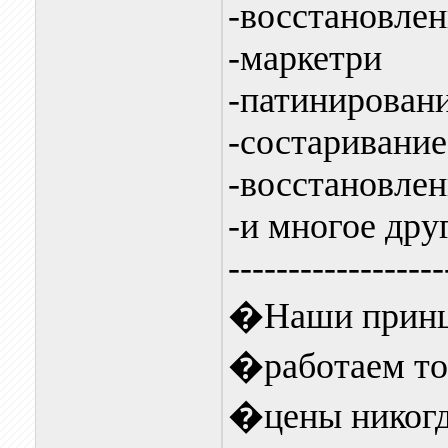
-восстановле
-маркетри
-патинирован
-состаривание
-восстановле
-и многое дру
------------------
�Наши принц
�работаем то
�цены никогд