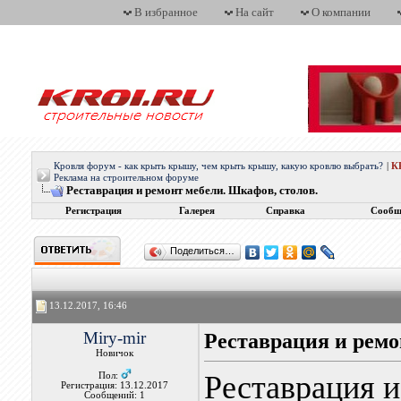
В избранное
На сайт
О компании
Кровля форум - как крыть крышу, чем крыть крышу, какую кровлю выбрать?
|
К
Реклама на строительном форуме
Реставрация и ремонт мебели. Шкафов, столов.
Регистрация
Галерея
Справка
Сообщ
Поделиться…
13.12.2017, 16:46
Miry-mir
Реставрация и ремо
Новичок
Реставрация 
Пол:
Регистрация: 13.12.2017
Сообщений: 1