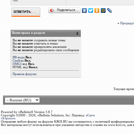
Поделиться…
«
Предыду
Ваши права в разделе
Вы
не можете
создавать новые темы
Вы
не можете
отвечать в темах
Вы
не можете
прикреплять вложения
Вы
не можете
редактировать свои сообщения
BB коды
Вкл.
Смайлы
Вкл.
[IMG]
код
Вкл.
HTML код
Выкл.
Правила форума
Текущее врем
Powered by vBulletin® Version 3.8.7
Copyright ©2000 - 2026, vBulletin Solutions, Inc. Перевод:
zCarot
vB.Sponsors
Отправляя любую форму на форуме KROI.RU вы соглашаетесь с политикой конфиденциальн
Все материалы могут использоваться при указании авторства и ссылки на www.kroi.ru, для 