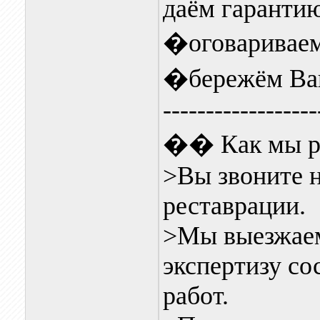
даём гарантию
�оговариваем
�бережём Ваш
------------------
�� Как мы р
>Вы звоните н
реставрации.
>Мы выезжаем
экспертизу со
работ.