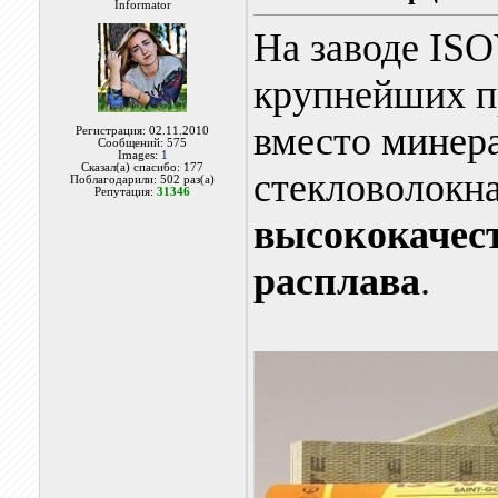
Informator
На заводе ISO
крупнейших п
вместо минера
Регистрация: 02.11.2010
Сообщений: 575
Images:
1
Сказал(а) спасибо: 177
стекловолокн
Поблагодарили: 502 раз(а)
Репутация:
31346
высококачест
расплава
.