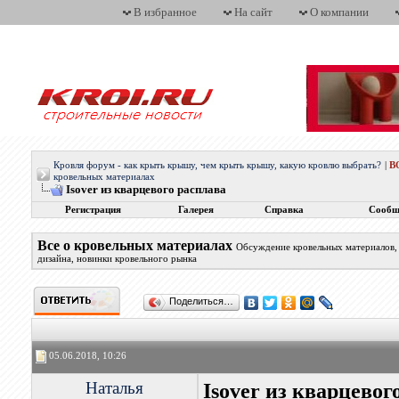
В избранное
На сайт
О компании
Кровля форум - как крыть крышу, чем крыть крышу, какую кровлю выбрать?
|
В
кровельных материалах
Isover из кварцевого расплава
Регистрация
Галерея
Справка
Сообщ
Все о кровельных материалах
Обсуждение кровельных материалов, 
дизайна, новинки кровельного рынка
Поделиться…
05.06.2018, 10:26
Наталья
Isover из кварцевог