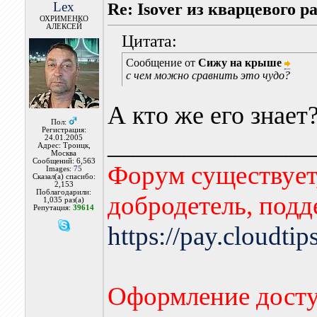
Lex
Re: Isover из кварцевого р
ОХРИМЕНКО
АЛЕКСЕЙ
Цитата:
Сообщение от
Сижу на крыше
с чем можно сравнить это чудо?
А кто же его знает
Пол:
Регистрация:
________________
24.01.2005
Адрес: Троицк,
Москва
Сообщений: 6,563
Форум существует,
Images:
75
Сказал(а) спасибо:
2,153
Поблагодарили:
добродетель, подд
1,035 раз(а)
Репутация:
39614
https://pay.cloudti
Оформление досту