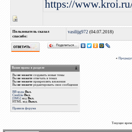
https://www.kroi.r
Пользователь сказал
vasilijg972
(04.07.2018)
cпасибо:
Поделиться…
«
Предыду
Ваши права в разделе
Вы
не можете
создавать новые темы
Вы
не можете
отвечать в темах
Вы
не можете
прикреплять вложения
Вы
не можете
редактировать свои сообщения
BB коды
Вкл.
Смайлы
Вкл.
[IMG]
код
Вкл.
HTML код
Выкл.
Правила форума
Текущее врем