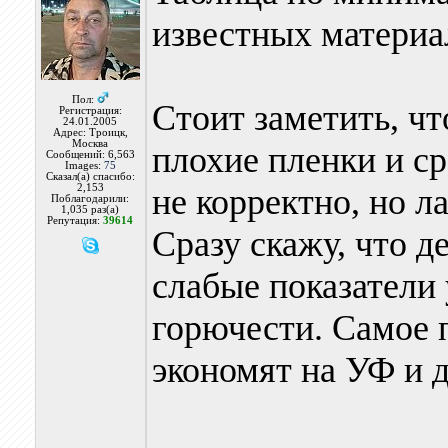
известных материа
Пол:
Стоит заметить, ч
Регистрация:
24.01.2005
Адрес: Троицк,
Москва
плохие пленки и с
Сообщений: 6,563
Images:
75
Сказал(а) спасибо:
2,153
не корректно, но л
Поблагодарили:
1,035 раз(а)
Репутация:
39614
Сразу скажу, что 
слабые показатели 
горючести. Самое 
экономят на УФ и д