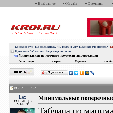
В избранное
На сайт
О компании
Кровля форум - как крыть крышу, чем крыть крышу, какую кровлю выбрать?
|
К
Кровельная библиотека
|
Гидро-пароизоляция
Минимальные поперечные прочности гидроизоляции
Регистрация
Галерея
Справка
Сообщ
Поделиться…
10.04.2019, 12:22
Lex
Минимальные поперечные
ОХРИМЕНКО
АЛЕКСЕЙ
Таблица по миним