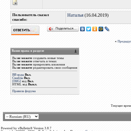
Пользователь сказал
Наталья
(16.04.2019)
cпасибо:
Поделиться…
«
Предыду
Ваши права в разделе
Вы
не можете
создавать новые темы
Вы
не можете
отвечать в темах
Вы
не можете
прикреплять вложения
Вы
не можете
редактировать свои сообщения
BB коды
Вкл.
Смайлы
Вкл.
[IMG]
код
Вкл.
HTML код
Выкл.
Правила форума
Текущее врем
Powered by vBulletin® Version 3.8.7