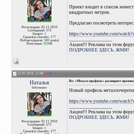
Проект входит в список инвес
квадратных метров.
Предлагаю посмотреть интерес
Регистрация: 02.11.2010
Сообщений: 575
https://www.youtube.com/wat
Images:
1
Сказал(а) спасибо: 177
__________________
Поблагодарили: 502 раз(а)
Репутация:
31346
Акция!!! Реклама на этом фор
ПОДРОБНЕЕ ЗДЕСЬ. ЖМИ!
22.05.2019, 11:08
Наталья
Re: «Металл профиль» расширяет произво
Informator
Новый профиль металлочер
https://www.youtube.com/watc
__________________
Акция!!! Реклама на этом фор
ПОДРОБНЕЕ ЗДЕСЬ. ЖМИ!
Регистрация: 02.11.2010
Сообщений: 575
Images:
1
Сказал(а) спасибо: 177