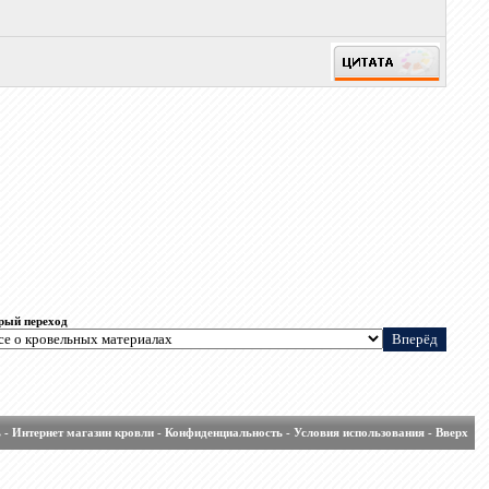
рый переход
ь
-
Интернет магазин кровли
-
Конфиденциальность
-
Условия использования
-
Вверх