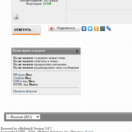
Поблагодарили: 502 раз(а)
Репутация:
31346
Поделиться…
Ваши права в разделе
Вы
не можете
создавать новые темы
Вы
не можете
отвечать в темах
Вы
не можете
прикреплять вложения
Вы
не можете
редактировать свои сообщения
BB коды
Вкл.
Смайлы
Вкл.
[IMG]
код
Вкл.
HTML код
Выкл.
Правила форума
Powered by vBulletin® Version 3.8.7
Copyright ©2000 - 2026, vBulletin Solutions, Inc. Перевод:
zCarot