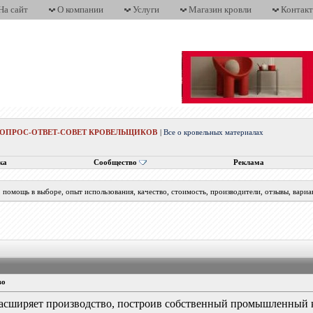
На сайт
О компании
Услуги
Магазин кровли
Контак
ВОПРОС-ОТВЕТ-СОВЕТ КРОВЕЛЬЩИКОВ
|
Все о кровельных материалах
ка
Сообщество
Реклама
помощь в выборе, опыт использования, качество, стоимость, производители, отзывы, вариа
во
асширяет производство, построив собственный промышленный 