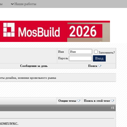
ты
Наши работы
Имя
Запомнить?
Пароль
Сообщения за день
Поиск
нты дизайна, новинки кровельного рынка
Опции темы
Поиск в этой теме
#
1
комплекс.