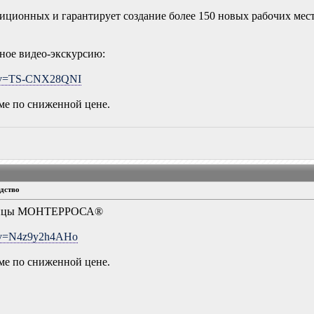
тиционных и гарантирует создание более 150 новых рабочих мес
ное видео-экскурсию:
ch?v=TS-CNX28QNI
уме по сниженной цене.
дство
епицы МОНТЕРРОСА®
h?v=N4z9y2h4AHo
уме по сниженной цене.