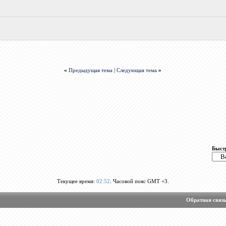
«
Предыдущая тема
|
Следующая тема
»
Быст
Текущее время:
02:52
. Часовой пояс GMT +3.
Обратная связ