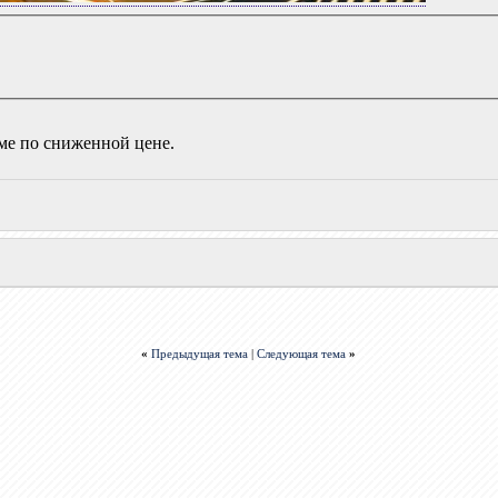
уме по сниженной цене.
«
Предыдущая тема
|
Следующая тема
»