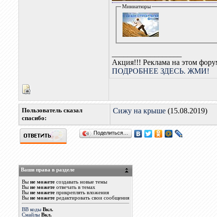
Миниатюры
__________________
Акция!!! Реклама на этом фор
ПОДРОБНЕЕ ЗДЕСЬ. ЖМИ!
Пользователь сказал
Сижу на крыше
(15.08.2019)
cпасибо:
Поделиться…
Ваши права в разделе
Вы
не можете
создавать новые темы
Вы
не можете
отвечать в темах
Вы
не можете
прикреплять вложения
Вы
не можете
редактировать свои сообщения
BB коды
Вкл.
Смайлы
Вкл.